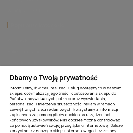
Współpraca z FilMeble
Popularne kategorie
Krzesła do jadalni
Hokery do kuchni
Stoły do jadalni
Stoliki kawowe do salonu
Dbamy o Twoją prywatność
Komplety jadalniane
Informujemy, iż w celu realizacji usług dostępnych w naszym
sklepie, optymalizacji jego treści, dostosowania sklepu do
Meblościanki do salonu
Państwa indywidualnych potrzeb oraz wyświetlania,
personalizacji i mierzenia skuteczności reklam w ramach
Szafki RTV do salonu
zewnętrznych sieci reklamowych, korzystamy z informacji
zapisanych za pomocą plików cookies na urządzeniach
Komody do salonu
końcowych użytkowników. Pliki cookies można kontrolować
za pomocą ustawień swojej przeglądarki internetowej. Dalsze
Witryny do salonu
korzystanie z naszego sklepu internetowego, bez zmiany