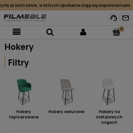
my przestrzenie, w których spotkania stają się wspomnieniami
support_agent
mail
Hokery
Filtry
Hokery
Hokery welurowe
Hokery na
tapicerowane
metalowych
nogach