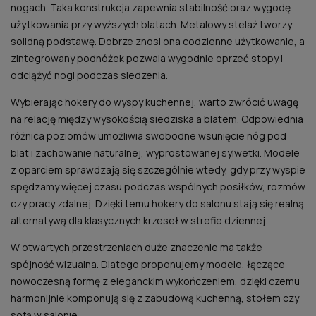
nogach. Taka konstrukcja zapewnia stabilność oraz wygodę
użytkowania przy wyższych blatach. Metalowy stelaż tworzy
solidną podstawę. Dobrze znosi ona codzienne użytkowanie, a
zintegrowany podnóżek pozwala wygodnie oprzeć stopy i
odciążyć nogi podczas siedzenia.
Wybierając hokery do wyspy kuchennej, warto zwrócić uwagę
na relację między wysokością siedziska a blatem. Odpowiednia
różnica poziomów umożliwia swobodne wsunięcie nóg pod
blat i zachowanie naturalnej, wyprostowanej sylwetki. Modele
z oparciem sprawdzają się szczególnie wtedy, gdy przy wyspie
spędzamy więcej czasu podczas wspólnych posiłków, rozmów
czy pracy zdalnej. Dzięki temu hokery do salonu stają się realną
alternatywą dla klasycznych krzeseł w strefie dziennej.
W otwartych przestrzeniach duże znaczenie ma także
spójność wizualna. Dlatego proponujemy modele, łączące
nowoczesną formę z eleganckim wykończeniem, dzięki czemu
harmonijnie komponują się z zabudową kuchenną, stołem czy
sofą w salonie.