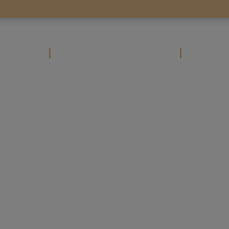
‎Moje konto
‎O nas
Ustawienia plików cookies
Facebook
Twoje zamówienia
Instagram
Ustawienia konta
Blog
Przechowalnia
Dlaczego Fi
wy
Współpraca 