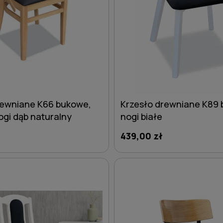
rewniane K66 bukowe,
Krzesło drewniane K89 
ogi dąb naturalny
nogi białe
439,00 zł
DO KOSZYKA
DO KOSZYKA