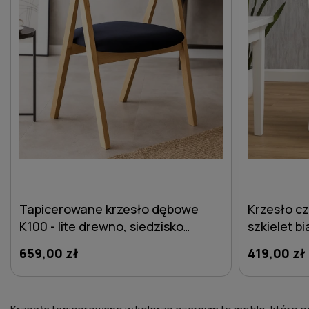
Tapicerowane krzesło dębowe
Krzesło c
K100 - lite drewno, siedzisko
szkielet bi
czarne
659,00 zł
419,00 zł
DO KOSZYKA