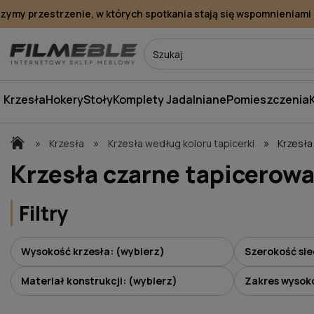
my przestrzenie, w których spotkania stają się wspomnieniami
Krzesła
Hokery
Stoły
Komplety Jadalniane
Pomieszczenia
»
»
»
Krzesła
Krzesła według koloru tapicerki
Krzesła
Krzesła czarne tapicerow
Filtry
Wysokość krzesła: (wybierz)
Szerokość sie
Materiał konstrukcji: (wybierz)
Zakres wysoko