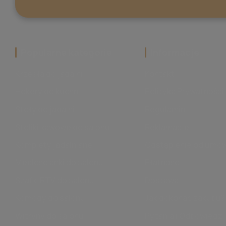
Popularne kategorie
‎Informacje
Krzesła do jadalni
Kontakt
Hokery do kuchni
Polityka Prywatności
Stoły do jadalni
Regulamin
Stoliki kawowe do salonu
Reklamacje
Komplety jadalniane
Odstąpienie od umo
Meblościanki do salonu
Płatności
Szafki RTV do salonu
Dostawa
Komody do salonu
Jak dokonać zakupu?
Witryny do salonu
Pytania i Odpowiedzi