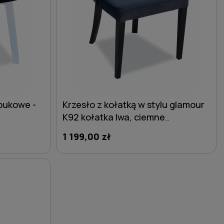
bukowe -
Krzesło z kołatką w stylu glamour
K92 kołatka lwa, ciemne
granatowe - nogi czarne
1 199,00 zł
DO KOSZYKA