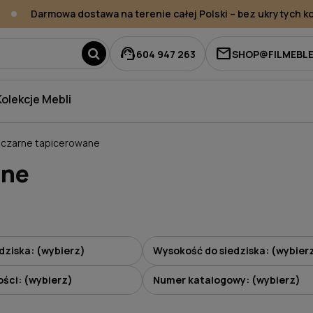
Darmowa dostawa na terenie całej Polski – bez ukrytych ko
support_agent
mail
604 947 263
SHOP@FILMEBLE
Kolekcje Mebli
 czarne tapicerowane
ane
dziska: (wybierz)
Wysokość do siedziska: (wybier
ści: (wybierz)
Numer katalogowy: (wybierz)