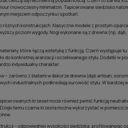
at cieszą się niezmienną popularnością. Czerń to barwa, która 
lamour i nowoczesny minimalizm. Tapicerowane siedzisko nato
iennym miejscem odpoczynku i spotkań.
różnych konstrukcjach. Klasyczne modele z prostym oparciem, 
yższy poziom wygody. Nogi wykonane są z drewna (np. dąb, or
ne materiały, które łączą estetykę z funkcją. Czerń występuje 
 do konkretnej aranżacji i oczekiwanego stylu. Dodatki w po
rdzo indywidualny charakter.
w – zarówno z blatami w dekorze drewna (dąb artisan, sonoma,
wych i industrialnych podkreślają surowość stylu. W bardziej 
.
icerowanych krzeseł może również pełnić funkcję neutralnej b
 Dzięki temu czarne krzesła można wykorzystać w pomieszczeni
cinne.
ukcji – odpowiedniej wysokości siedziska, profilowanego opar