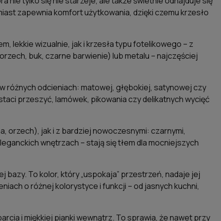
nie tylko się nie starzeje, ale także świetnie odnajduje się
miast zapewnia komfort użytkowania, dzięki czemu krzesło
lekkie wizualnie, jak i krzesła typu fotelikowego – z
zech, buk, czarne barwienie) lub metalu – najczęściej
tu w różnych odcieniach: matowej, głębokiej, satynowej czy
staci przeszyć, lamówek, pikowania czy delikatnych wycięć
 orzech), jak i z bardziej nowoczesnymi: czarnymi,
eleganckich wnętrzach – stają się tłem dla mocniejszych
azy. To kolor, który „uspokaja” przestrzeń, nadaje jej
ach o różnej kolorystyce i funkcji – od jasnych kuchni,
cia i miękkiej pianki wewnątrz. To sprawia, że nawet przy