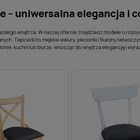
e – uniwersalna elegancja i
każdego wnętrza. W naszej ofercie znajdziesz modele o różny
ych. Tapicerki to miękkie welury, plecionki i tkaniny łatwocz
alonie, kuchni lub biurze, wnosząc do wnętrza elegancję i wyra