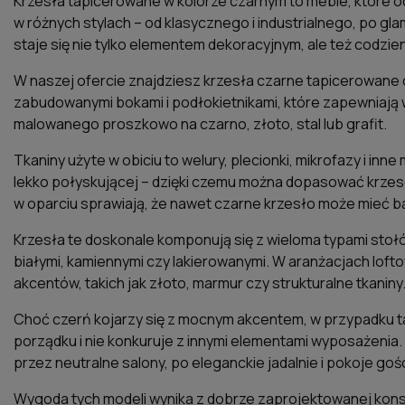
Krzesła tapicerowane w kolorze czarnym to meble, które od l
w różnych stylach – od klasycznego i industrialnego, po g
staje się nie tylko elementem dekoracyjnym, ale też codz
W naszej ofercie znajdziesz krzesła czarne tapicerowane o 
zabudowanymi bokami i podłokietnikami, które zapewniają w
malowanego proszkowo na czarno, złoto, stal lub grafit.
Tkaniny użyte w obiciu to welury, plecionki, mikrofazy i in
lekko połyskującej – dzięki czemu można dopasować krzesło
w oparciu sprawiają, że nawet czarne krzesło może mieć ba
Krzesła te doskonale komponują się z wieloma typami stołó
białymi, kamiennymi czy lakierowanymi. W aranżacjach lofto
akcentów, takich jak złoto, marmur czy strukturalne tkaniny
Choć czerń kojarzy się z mocnym akcentem, w przypadku tap
porządku i nie konkuruje z innymi elementami wyposażenia.
przez neutralne salony, po eleganckie jadalnie i pokoje goś
Wygoda tych modeli wynika z dobrze zaprojektowanej konstr