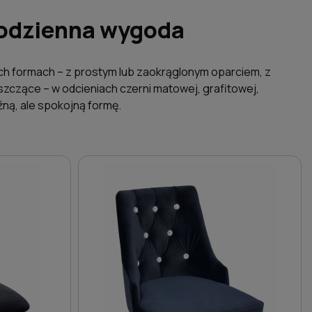
 codzienna wygoda
ch formach – z prostym lub zaokrąglonym oparciem, z
yszczące – w odcieniach czerni matowej, grafitowej,
źną, ale spokojną formę.