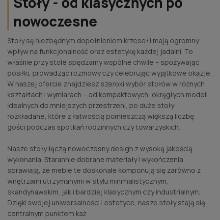
Stoły - od klasycznych po
nowoczesne
Stoły są niezbędnym dopełnieniem krzeseł i mają ogromny
wpływ na funkcjonalność oraz estetykę każdej jadalni. To
właśnie przy stole spędzamy wspólne chwile – spożywając
posiłki, prowadząc rozmowy czy celebrując wyjątkowe okazje.
W naszej ofercie znajdziesz szeroki wybór stołów w różnych
kształtach i wymiarach – od kompaktowych, okrągłych modeli
idealnych do mniejszych przestrzeni, po duże stoły
rozkładane, które z łatwością pomieszczą większą liczbę
gości podczas spotkań rodzinnych czy towarzyskich.
Nasze stoły łączą nowoczesny design z wysoką jakością
wykonania. Starannie dobrane materiały i wykończenia
sprawiają, że meble te doskonale komponują się zarówno z
wnętrzami utrzymanymi w stylu minimalistycznym,
skandynawskim, jak i bardziej klasycznym czy industrialnym.
Dzięki swojej uniwersalności i estetyce, nasze stoły stają się
centralnym punktem każ