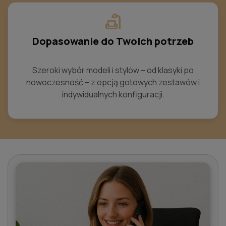
scene
Dopasowanie do Twoich potrzeb
Szeroki wybór modeli i stylów – od klasyki po
nowoczesność – z opcją gotowych zestawów i
indywidualnych konfiguracji.