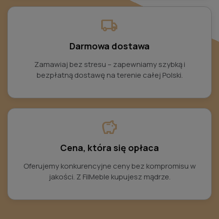
local_shipping
Darmowa dostawa
Zamawiaj bez stresu – zapewniamy szybką i
bezpłatną dostawę na terenie całej Polski.
savings
Cena, która się opłaca
Oferujemy konkurencyjne ceny bez kompromisu w
jakości. Z FilMeble kupujesz mądrze.