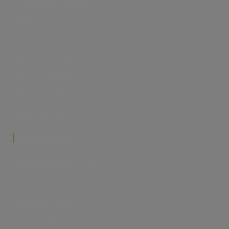
Odstąpienie od umowy
Płatności
Dostawa
Jak dokonać zakupu?
Pytania i Odpowiedzi
FilMeble Lokalnie
Tkaniny i Drewno
‎Moje konto
Ustawienia plików cookies
Twoje zamówienia
Ustawienia konta
Przechowalnia