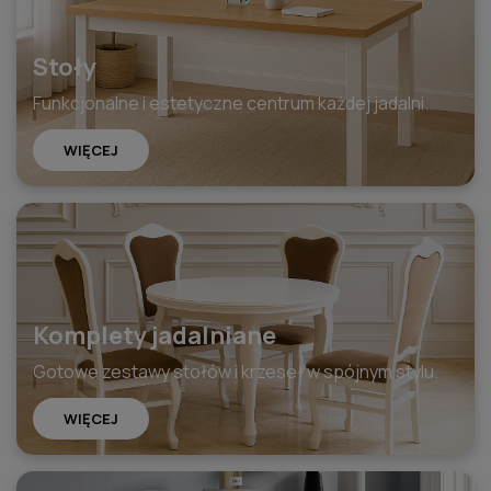
Stoły
Funkcjonalne i estetyczne centrum każdej jadalni.
WIĘCEJ
Komplety jadalniane
Gotowe zestawy stołów i krzeseł w spójnym stylu.
WIĘCEJ