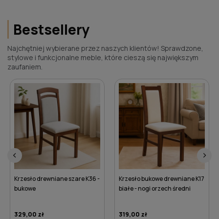
Bestsellery
Najchętniej wybierane przez naszych klientów! Sprawdzone,
stylowe i funkcjonalne meble, które cieszą się największym
zaufaniem.
‹
›
ne szare K36 -
Krzesło bukowe drewniane K17
Krzesło drewniane
białe - nogi orzech średni
K34 bukowe
319,00 zł
379,00 zł