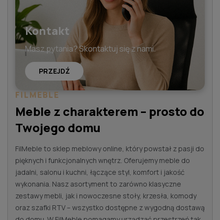
Kontakt
Masz pytania? Skontaktuj się z nami.
PRZEJDŹ
FILMEBLE
Meble z charakterem – prosto do
Twojego domu
FilMeble to sklep meblowy online, który powstał z pasji do
pięknych i funkcjonalnych wnętrz. Oferujemy meble do
jadalni, salonu i kuchni, łączące styl, komfort i jakość
wykonania. Nasz asortyment to zarówno klasyczne
zestawy mebli, jak i nowoczesne stoły, krzesła, komody
oraz szafki RTV – wszystko dostępne z wygodną dostawą
do domu. W FilMeble pomagamy urządzać przestrzeń tak,