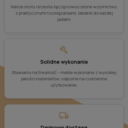
Nasze stoły i krzesła łączą nowoczesne wzornictwo
z praktycznymi rozwiązaniami, idealne do każdej
jadalni.
build
Solidne wykonanie
Stawiamy na trwałość – meble wykonane z wysokiej
jakości materiałów, odporne na codzienne
użytkowanie.
local_shipping
Darmowa dostawa