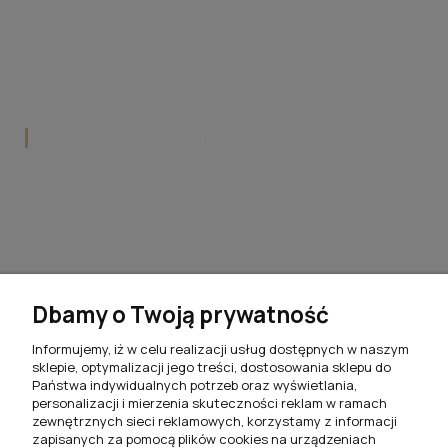
Blog
Dlaczego FilMeble?
Współpraca z FilMeble
Popularne kategorie
Krzesła do jadalni
Hokery do kuchni
Stoły do jadalni
Stoliki kawowe do salonu
Dbamy o Twoją prywatność
Komplety jadalniane
Informujemy, iż w celu realizacji usług dostępnych w naszym
sklepie, optymalizacji jego treści, dostosowania sklepu do
Meblościanki do salonu
Państwa indywidualnych potrzeb oraz wyświetlania,
personalizacji i mierzenia skuteczności reklam w ramach
Szafki RTV do salonu
zewnętrznych sieci reklamowych, korzystamy z informacji
zapisanych za pomocą plików cookies na urządzeniach
Komody do salonu