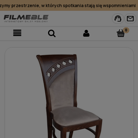
y przestrzenie, w których spotkania stają się wspomnieniami
support_agent
mail