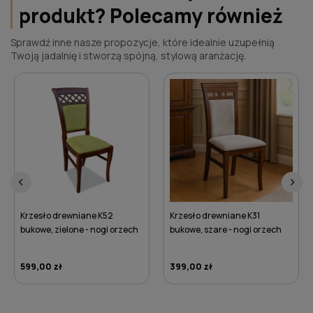
produkt? Polecamy również
Sprawdź inne nasze propozycje, które idealnie uzupełnią
Twoją jadalnię i stworzą spójną, stylową aranżację.
‹
›
Krzesło drewniane K31
Pikowane krzesło brązowe K11 -
bukowe, szare - nogi orzech
nogi czarne
399,00 zł
539,00 zł
DO KOSZYKA
DO KOSZYKA