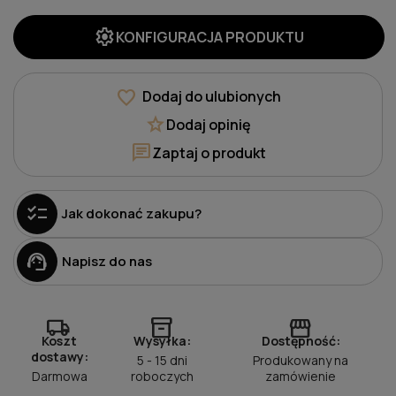
settings
KONFIGURACJA PRODUKTU
favorite
Dodaj do ulubionych
star
Dodaj opinię
chat
Zaptaj o produkt
checklist
Jak dokonać zakupu?
support_agent
Napisz do nas
local_shipping
inventory_2
storefront
Koszt
Wysyłka:
Dostępność:
dostawy:
5 - 15 dni
Produkowany na
Darmowa
roboczych
zamówienie