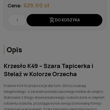
629,00 zł
Cena:
add_shopping_cart
DO KOSZYKA
Opis
Krzesło K49 – Szara Tapicerka i
Stelaż w Kolorze Orzecha
Krzesło K49 to propozycja dla tych, którzy szukają
eleganckiego, a zarazem ponadczasowego mebla do wnętrz.
Wykonane z litego drewna bukowego i wykończone w ciepłym
odcieniu orzecha, przyciąga wzrok swoją stonowaną formą i
starannym wykonaniem. Szara tapicerka siedziska tworzy