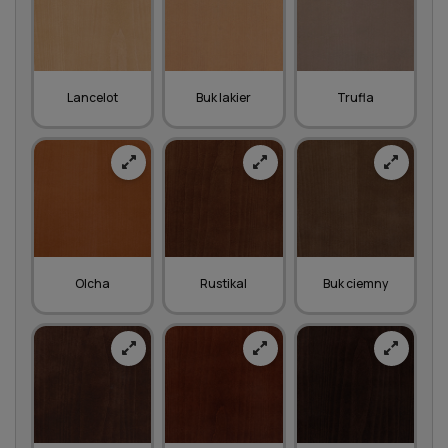
Lancelot
Buk lakier
Trufla
Olcha
Rustikal
Buk ciemny