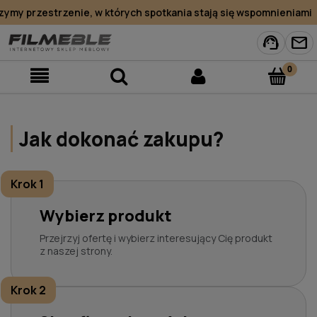
ymy przestrzenie, w których spotkania stają się wspomnieniami
support_agent
mail
Jak dokonać zakupu?
Krok 1
Wybierz produkt
Przejrzyj ofertę i wybierz interesujący Cię produkt
z naszej strony.
Krok 2