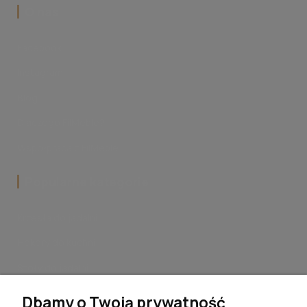
‎O nas
Facebook
Instagram
Blog
Dlaczego FilMeble?
Współpraca z FilMeble
Popularne kategorie
Krzesła do jadalni
Hokery do kuchni
Stoły do jadalni
Stoliki kawowe do salonu
Dbamy o Twoją prywatność