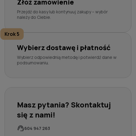
Złóż zamówienie
Przejdź do kasy lub kontynuuj zakupy – wybór
należy do Ciebie.
Krok 5
Wybierz dostawę i płatność
Wybierz odpowiednią metodę i potwierdź dane w
podsumowaniu.
Masz pytania? Skontaktuj
się z nami!
support_agent
604 947 263