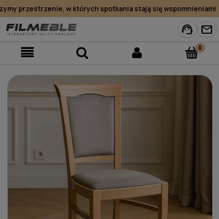
y przestrzenie, w których spotkania stają się wspomnieniami
support_agent
mail