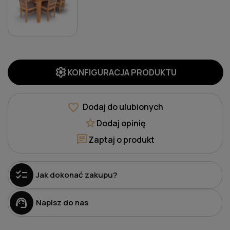
settings
KONFIGURACJA PRODUKTU
favorite
Dodaj do ulubionych
star
Dodaj opinię
chat
Zaptaj o produkt
checklist
Jak dokonać zakupu?
support_agent
Napisz do nas