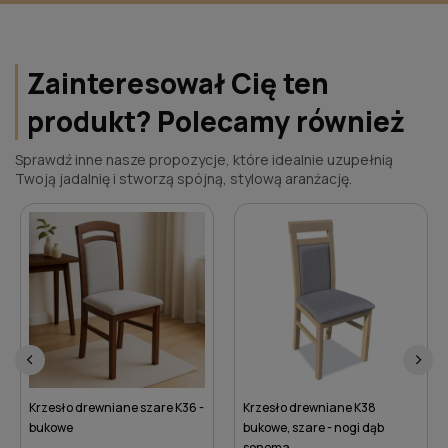
Zainteresował Cię ten
produkt? Polecamy również
Sprawdź inne nasze propozycje, które idealnie uzupełnią
Twoją jadalnię i stworzą spójną, stylową aranżację.
‹
›
Krzesło drewniane K38
Krzesło drewniane K31
bukowe, szare - nogi dąb
bukowe, szare - nogi orzech
sonoma