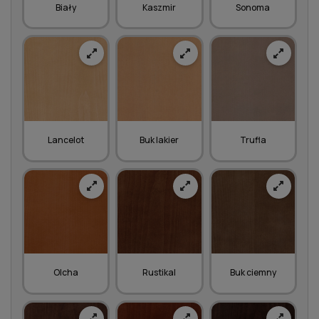
Biały
Kaszmir
Sonoma
Lancelot
Buk lakier
Trufla
Olcha
Rustikal
Buk ciemny