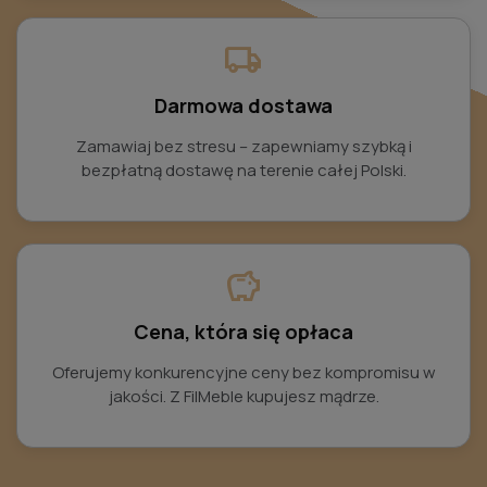
local_shipping
Darmowa dostawa
Zamawiaj bez stresu – zapewniamy szybką i
bezpłatną dostawę na terenie całej Polski.
savings
Cena, która się opłaca
Oferujemy konkurencyjne ceny bez kompromisu w
jakości. Z FilMeble kupujesz mądrze.