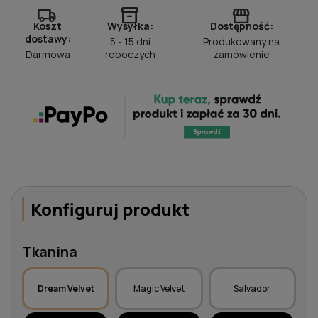
local_shipping
inventory_2
storefront
Koszt
Wysyłka:
Dostępność:
dostawy:
5 - 15 dni
Produkowany na
Darmowa
roboczych
zamówienie
Konfiguruj produkt
Tkanina
Dream Velvet
Magic Velvet
Salvador