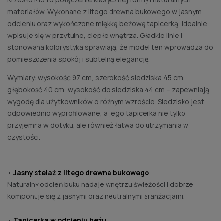
materiałów. Wykonane z litego drewna bukowego w jasnym
odcieniu oraz wykończone miękką beżową tapicerką, idealnie
wpisuje się w przytulne, ciepłe wnętrza. Gładkie linie i
stonowana kolorystyka sprawiają, że model ten wprowadza do
pomieszczenia spokój i subtelną elegancję.
Wymiary: wysokość 97 cm, szerokość siedziska 45 cm,
głębokość 40 cm, wysokość do siedziska 44 cm – zapewniają
wygodę dla użytkowników o różnym wzroście. Siedzisko jest
odpowiednio wyprofilowane, a jego tapicerka nie tylko
przyjemna w dotyku, ale również łatwa do utrzymania w
czystości.
•
Jasny stelaż z litego drewna bukowego
Naturalny odcień buku nadaje wnętrzu świeżości i dobrze
komponuje się z jasnymi oraz neutralnymi aranżacjami.
•
Tapicerka w odcieniu beżu