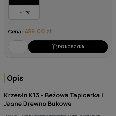
Czarny
459,00 zł
Cena:
add_shopping_cart
DO KOSZYKA
Opis
Krzesło K13 – Beżowa Tapicerka i
Jasne Drewno Bukowe
Krzesło K13 to połączenie klasycznej formy i naturalnych