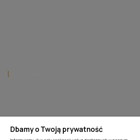
Facebook
Instagram
Blog
Dlaczego FilMeble?
Współpraca z FilMeble
Popularne kategorie
Krzesła do jadalni
Hokery do kuchni
Stoły do jadalni
Stoliki kawowe do salonu
Dbamy o Twoją prywatność
Komplety jadalniane