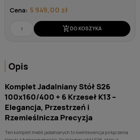
5 949,00 zł
Cena:
add_shopping_cart
DO KOSZYKA
Opis
Komplet Jadalniany Stół S26
100x160/400 + 6 Krzeseł K13 –
Elegancja, Przestrzeń i
Rzemieślnicza Precyzja
Ten komplet mebli jadalnianych to kwintesencja połączenia
klasyki z funkcjonalnością. Rozkładany stół S26, który z