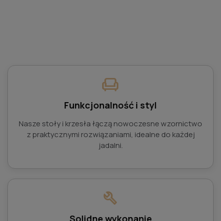
chair
Funkcjonalność i styl
Nasze stoły i krzesła łączą nowoczesne wzornictwo
z praktycznymi rozwiązaniami, idealne do każdej
jadalni.
build
Solidne wykonanie