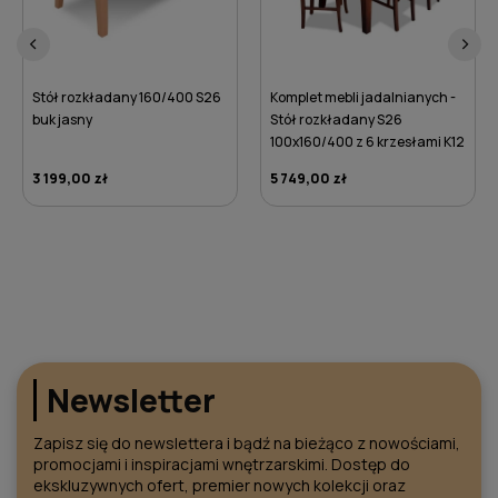
‹
›
Nowoczesny zestaw mebli
jadalnianych - Stół
rozkładany prostokątny S18-L
Komplet mebli jadalnianych -
80x160/200 z 6 krzesłami K70
Stół rozkładany S26
3 529,00 zł
100x160/400 z 6 krzesłami K12
5 749,00 zł
DO KOSZYKA
DO KOSZYKA
Newsletter
Zapisz się do newslettera i bądź na bieżąco z nowościami,
promocjami i inspiracjami wnętrzarskimi. Dostęp do
ekskluzywnych ofert, premier nowych kolekcji oraz