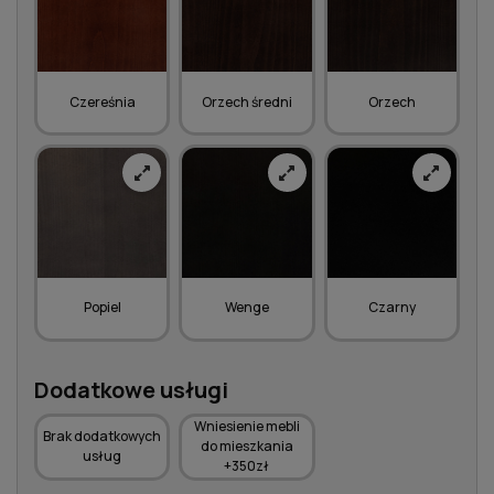
Czereśnia
Orzech średni
Orzech
Popiel
Wenge
Czarny
Dodatkowe usługi
Wniesienie mebli
Brak dodatkowych
do mieszkania
usług
+350zł