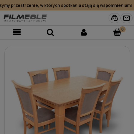
y przestrzenie, w których spotkania stają się wspomnieniami
support_agent
mail