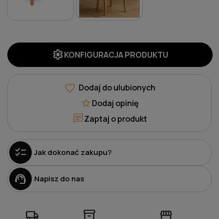
settings
KONFIGURACJA PRODUKTU
favorite
Dodaj do ulubionych
star
Dodaj opinię
chat
Zaptaj o produkt
checklist
Jak dokonać zakupu?
support_agent
Napisz do nas
local_shipping
inventory_2
storefront