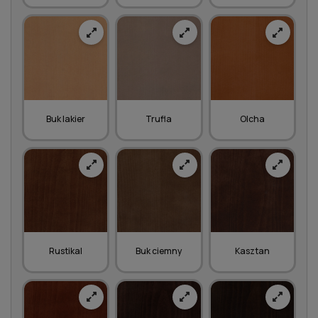
Buk lakier
Trufla
Olcha
Rustikal
Buk ciemny
Kasztan