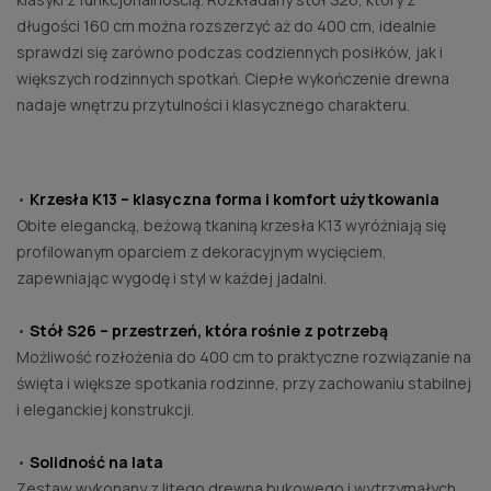
długości 160 cm można rozszerzyć aż do 400 cm, idealnie
sprawdzi się zarówno podczas codziennych posiłków, jak i
większych rodzinnych spotkań. Ciepłe wykończenie drewna
nadaje wnętrzu przytulności i klasycznego charakteru.
•
Krzesła K13 – klasyczna forma i komfort użytkowania
Obite elegancką, beżową tkaniną krzesła K13 wyróżniają się
profilowanym oparciem z dekoracyjnym wycięciem,
zapewniając wygodę i styl w każdej jadalni.
•
Stół S26 – przestrzeń, która rośnie z potrzebą
Możliwość rozłożenia do 400 cm to praktyczne rozwiązanie na
święta i większe spotkania rodzinne, przy zachowaniu stabilnej
i eleganckiej konstrukcji.
•
Solidność na lata
Zestaw wykonany z litego drewna bukowego i wytrzymałych