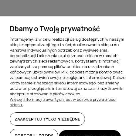
Hokery do kuchni
Stoły do jadalni
Stoliki kawowe do salonu
Dbamy o Twoją prywatność
Komplety jadalniane
Informujemy, iż w celu realizacji usług dostępnych w naszym
sklepie, optymalizacji jego treści, dostosowania sklepu do
Meblościanki do salonu
Państwa indywidualnych potrzeb oraz wyświetlania,
personalizacji i mierzenia skuteczności reklam w ramach
Szafki RTV do salonu
zewnętrznych sieci reklamowych, korzystamy z informacji
zapisanych za pomocą plików cookies na urządzeniach
Komody do salonu
końcowych użytkowników. Pliki cookies można kontrolować
za pomocą ustawień swojej przeglądarki internetowej. Dalsze
Witryny do salonu
korzystanie z naszego sklepu internetowego, bez zmiany
ustawień przeglądarki internetowej oznacza, iż użytkownik
Szafki nocne do sypialni
akceptuje stosowanie plików cookies.
Więcej informacji zawartych jest w polityce prywatności
Półki wiszące
sklepu.
Biurka i toaletki
ZAAKCEPTUJ TYLKO NIEZBĘDNE
DOSTOSUJ ZGODY