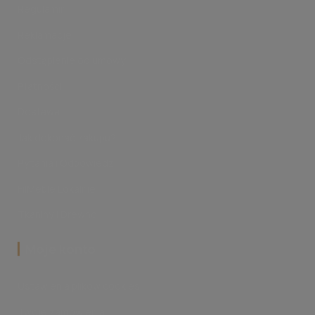
Regulamin
Reklamacje
Odstąpienie od umowy
Płatności
Dostawa
Jak dokonać zakupu?
Pytania i Odpowiedzi
FilMeble Lokalnie
Tkaniny i Drewno
‎Moje konto
Ustawienia plików cookies
Twoje zamówienia