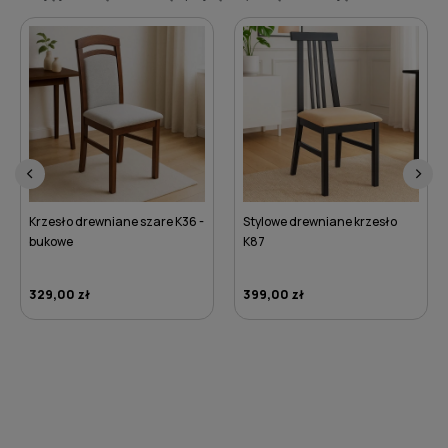
‹
›
Zestaw jadalniany ARIA - Stół
okrągły rozkładany, biały S2
100/140 + 4 krzesła K17 beżowe
Stylowe drewniane krzesło
K87
3 099,00 zł
399,00 zł
DO KOSZYKA
DO KOSZYKA