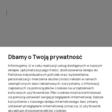
Współpraca z FilMeble
Popularne kategorie
Krzesła do jadalni
Hokery do kuchni
Stoły do jadalni
Stoliki kawowe do salonu
Dbamy o Twoją prywatność
Komplety jadalniane
Informujemy, iż w celu realizacji usług dostępnych w naszym
sklepie, optymalizacji jego treści, dostosowania sklepu do
Meblościanki do salonu
Państwa indywidualnych potrzeb oraz wyświetlania,
personalizacji i mierzenia skuteczności reklam w ramach
Szafki RTV do salonu
zewnętrznych sieci reklamowych, korzystamy z informacji
zapisanych za pomocą plików cookies na urządzeniach
Komody do salonu
końcowych użytkowników. Pliki cookies można kontrolować
za pomocą ustawień swojej przeglądarki internetowej. Dalsze
Witryny do salonu
korzystanie z naszego sklepu internetowego, bez zmiany
ustawień przeglądarki internetowej oznacza, iż użytkownik
Szafki nocne do sypialni
akceptuje stosowanie plików cookies.