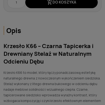
add_shopping_cart
DO KOSZYKA
Opis
Krzesło K66 – Czarna Tapicerka i
Drewniany Stelaż w Naturalnym
Odcieniu Dębu
Krzesło K66 to model, który łączy ponadczasową estetykę
naturalnego drewna z nowoczesnym wykończeniem siedziska.
Stelaż wykonany z litego drewna bukowego w odcieniu dębu
nadaje meblowi solidności i wizualnego ciepła. Czarne,
tapicerowane siedzisko wprowadza wyraźny kontrast, który
wzbogaca kompozycję i czyni krzesło efektownym elementem