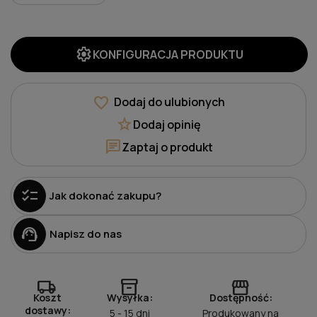
settings
KONFIGURACJA PRODUKTU
favorite
Dodaj do ulubionych
star
Dodaj opinię
chat
Zaptaj o produkt
checklist
Jak dokonać zakupu?
support_agent
Napisz do nas
local_shipping
inventory_2
storefront
Koszt
Wysyłka:
Dostępność:
dostawy:
5 - 15 dni
Produkowany na