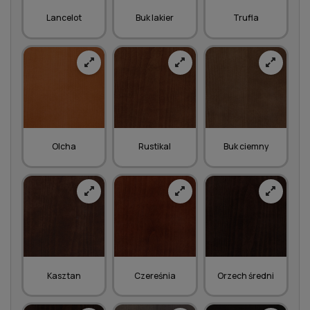
Lancelot
Buk lakier
Trufla
Olcha
Rustikal
Buk ciemny
Kasztan
Czereśnia
Orzech średni