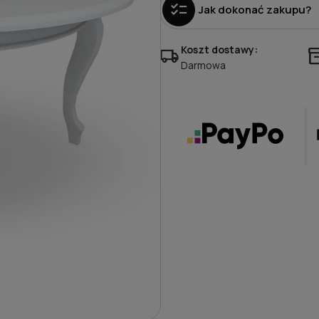
checklist
Jak dokonać zakupu?
Koszt dostawy:
local_shipping
invent
Darmowa