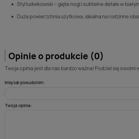
Styl ludwikowski – gięte nogi i subtelne detale w biał
Duża powierzchnia użytkowa, idealna na rodzinne obia
Opinie o produkcie (0)
Twoja opinia jest dla nas bardzo ważna! Podziel się swoimi 
Imię lub pseudonim:
Twoja opinia: