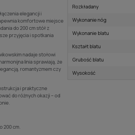
Rozkładany
ączenia elegancji i
Wykonanie nóg
 zapewnia komfortowe miejsce
ładania do 200 cm stół z
Wykonanie blatu
sze przyjęcia i spotkania
Kształt blatu
dwikowskim nadaje stołowi
Grubość blatu
armonijna linia sprawiają, że
elegancją, romantyzmem czy
Wysokość
nstrukcja i praktyczne
wać do różnych okazji – od
onie.
do 200 cm.