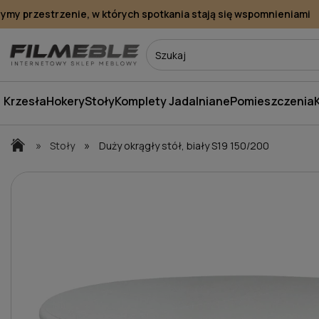
y przestrzenie, w których spotkania stają się wspomnieniami
Krzesła
Hokery
Stoły
Komplety Jadalniane
Pomieszczenia
»
»
Stoły
Duży okrągły stół, biały S19 150/200