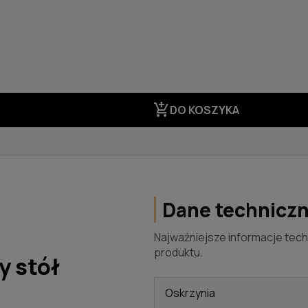
add_shopping_cart
DO KOSZYKA
Dane technicz
Najważniejsze informacje tech
produktu.
y stół
Oskrzynia