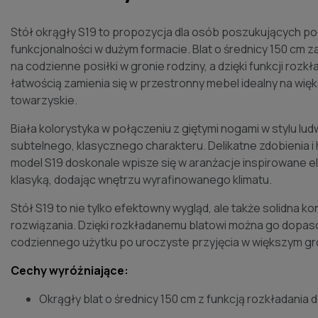
Stół okrągły S19 to propozycja dla osób poszukujących poł
funkcjonalności w dużym formacie. Blat o średnicy 150 cm
na codzienne posiłki w gronie rodziny, a dzięki funkcji rozk
łatwością zamienia się w przestronny mebel idealny na więk
towarzyskie.
Biała kolorystyka w połączeniu z giętymi nogami w stylu lu
subtelnego, klasycznego charakteru. Delikatne zdobienia i h
model S19 doskonale wpisze się w aranżacje inspirowane 
klasyką, dodając wnętrzu wyrafinowanego klimatu.
Stół S19 to nie tylko efektowny wygląd, ale także solidna ko
rozwiązania. Dzięki rozkładanemu blatowi można go dopaso
codziennego użytku po uroczyste przyjęcia w większym gr
Cechy wyróżniające:
Okrągły blat o średnicy 150 cm z funkcją rozkładania 