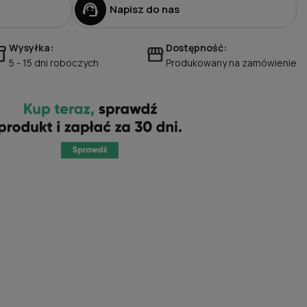
support_agent
Napisz do nas
Wysyłka:
Dostępność:
ory_2
storefront
5 - 15 dni roboczych
Produkowany na zamówienie