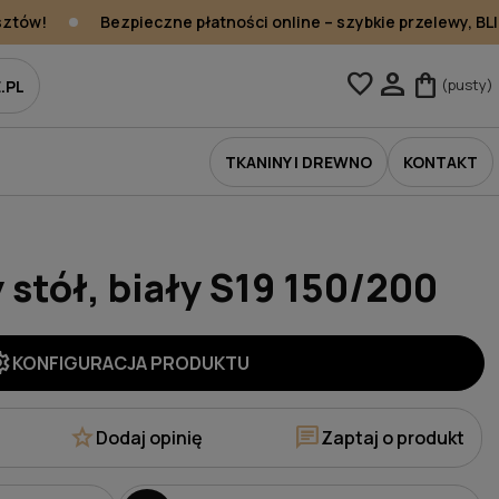
ztów!
Bezpieczne płatności online – szybkie przelewy, BLIK,
person
favorite
shopping_bag
(pusty)
.PL
TKANINY I DREWNO
KONTAKT
 stół, biały S19 150/200
ings
KONFIGURACJA PRODUKTU
star
chat
Dodaj opinię
Zaptaj o produkt