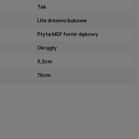
Tak
Lite drewno bukowe
Płyta MDF fornir dębowy
Okrągły
3,2cm
76cm