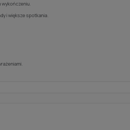
ym wykończeniu.
dy i większe spotkania.
wrażeniami.