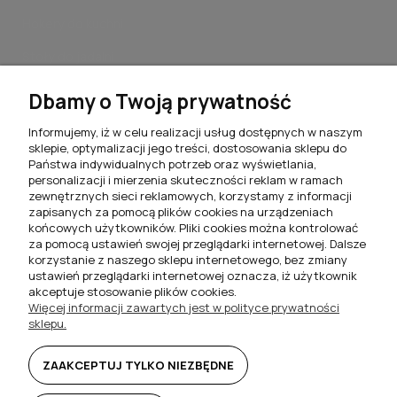
Hokery do kuchni
Stoły do jadalni
Stoliki kawowe do salonu
Dbamy o Twoją prywatność
Komplety jadalniane
Informujemy, iż w celu realizacji usług dostępnych w naszym
sklepie, optymalizacji jego treści, dostosowania sklepu do
Meblościanki do salonu
Państwa indywidualnych potrzeb oraz wyświetlania,
personalizacji i mierzenia skuteczności reklam w ramach
Szafki RTV do salonu
zewnętrznych sieci reklamowych, korzystamy z informacji
zapisanych za pomocą plików cookies na urządzeniach
Komody do salonu
końcowych użytkowników. Pliki cookies można kontrolować
za pomocą ustawień swojej przeglądarki internetowej. Dalsze
Witryny do salonu
korzystanie z naszego sklepu internetowego, bez zmiany
ustawień przeglądarki internetowej oznacza, iż użytkownik
Szafki nocne do sypialni
akceptuje stosowanie plików cookies.
Więcej informacji zawartych jest w polityce prywatności
Półki wiszące
sklepu.
Biurka i toaletki
ZAAKCEPTUJ TYLKO NIEZBĘDNE