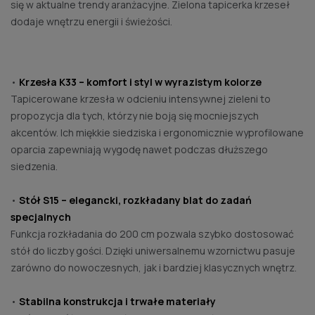
się w aktualne trendy aranżacyjne. Zielona tapicerka krzeseł
dodaje wnętrzu energii i świeżości.
•
Krzesła K33 – komfort i styl w wyrazistym kolorze
Tapicerowane krzesła w odcieniu intensywnej zieleni to
propozycja dla tych, którzy nie boją się mocniejszych
akcentów. Ich miękkie siedziska i ergonomicznie wyprofilowane
oparcia zapewniają wygodę nawet podczas dłuższego
siedzenia.
•
Stół S15 – elegancki, rozkładany blat do zadań
specjalnych
Funkcja rozkładania do 200 cm pozwala szybko dostosować
stół do liczby gości. Dzięki uniwersalnemu wzornictwu pasuje
zarówno do nowoczesnych, jak i bardziej klasycznych wnętrz.
•
Stabilna konstrukcja i trwałe materiały