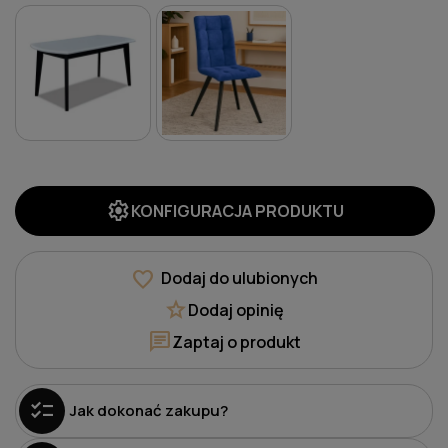
settings
KONFIGURACJA PRODUKTU
favorite
Dodaj do ulubionych
star
Dodaj opinię
chat
Zaptaj o produkt
checklist
Jak dokonać zakupu?