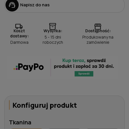
support_agent
Napisz do nas
local_shipping
inventory_2
storefront
Koszt
Wysyłka:
Dostępność:
dostawy:
5 - 15 dni
Produkowany na
Darmowa
roboczych
zamówienie
Konfiguruj produkt
Tkanina