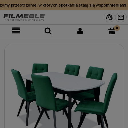
my przestrzenie, w których spotkania stają się wspomnieniami
support_agent
mail