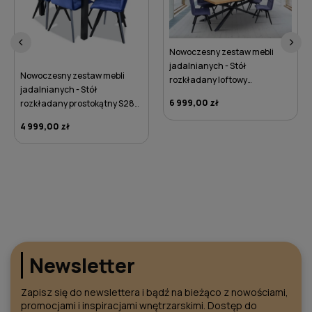
‹
›
Nowoczesny zestaw mebli
jadalnianych - Stół
Nowoczesny zestaw mebli
rozkładany loftowy
jadalnianych - Stół
prostokątny S8 METAL
6 999,00 zł
rozkładany prostokątny S28
100x200/280 z 6 krzesłami
90×120/270 z 6 krzesłami K33
K33
4 999,00 zł
DO KOSZYKA
DO KOSZYKA
Newsletter
Zapisz się do newslettera i bądź na bieżąco z nowościami,
promocjami i inspiracjami wnętrzarskimi. Dostęp do