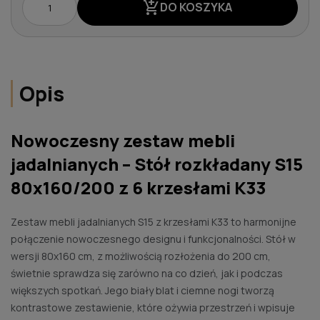
add_shopping_cart
DO KOSZYKA
Opis
Nowoczesny zestaw mebli
jadalnianych – Stół rozkładany S15
80x160/200 z 6 krzesłami K33
Zestaw mebli jadalnianych S15 z krzesłami K33 to harmonijne
połączenie nowoczesnego designu i funkcjonalności. Stół w
wersji 80x160 cm, z możliwością rozłożenia do 200 cm,
świetnie sprawdza się zarówno na co dzień, jak i podczas
większych spotkań. Jego biały blat i ciemne nogi tworzą
kontrastowe zestawienie, które ożywia przestrzeń i wpisuje