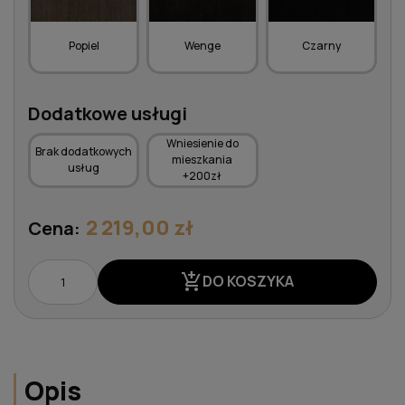
Popiel
Wenge
Czarny
Dodatkowe usługi
Wniesienie do
Brak dodatkowych
mieszkania
usług
+200zł
2 219,00 zł
Cena:
add_shopping_cart
DO KOSZYKA
Opis