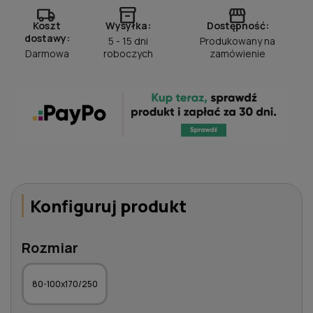
local_shipping
inventory_2
storefront
Koszt
Wysyłka:
Dostępność:
dostawy:
5 - 15 dni
Produkowany na
Darmowa
roboczych
zamówienie
Konfiguruj produkt
Rozmiar
80-100x170/250