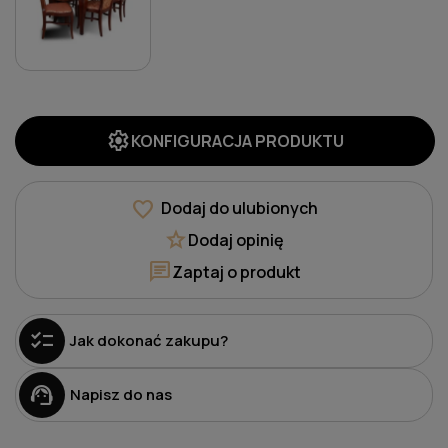
settings
KONFIGURACJA PRODUKTU
favorite
Dodaj do ulubionych
star
Dodaj opinię
chat
Zaptaj o produkt
checklist
Jak dokonać zakupu?
support_agent
Napisz do nas