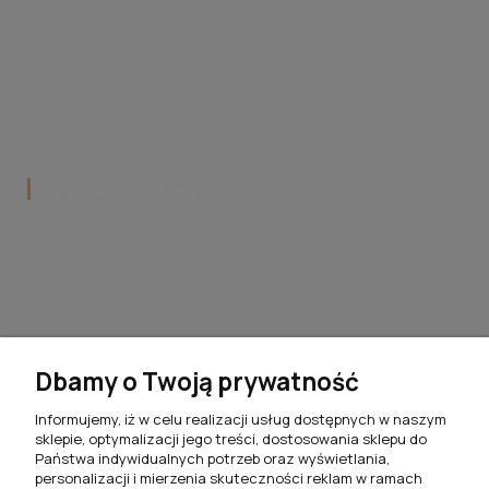
Instagram
Blog
Dlaczego FilMeble?
Współpraca z FilMeble
Popularne kategorie
Krzesła do jadalni
Hokery do kuchni
Stoły do jadalni
Stoliki kawowe do salonu
Dbamy o Twoją prywatność
Komplety jadalniane
Informujemy, iż w celu realizacji usług dostępnych w naszym
sklepie, optymalizacji jego treści, dostosowania sklepu do
Meblościanki do salonu
Państwa indywidualnych potrzeb oraz wyświetlania,
personalizacji i mierzenia skuteczności reklam w ramach
Szafki RTV do salonu