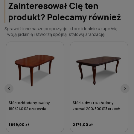
Zainteresował Cię ten
produkt? Polecamy również
Sprawdź inne nasze propozycje, które idealnie uzupełnią
Twoją jadalnię i stworzą spójną, stylową aranżację.
‹
›
Stół Ludwik rozkładany
Stół rozkładany zaowal
zaowal 200/300 S13 orzech
160/200 S2-Z orzech
2 179,00 zł
1 489,00 zł