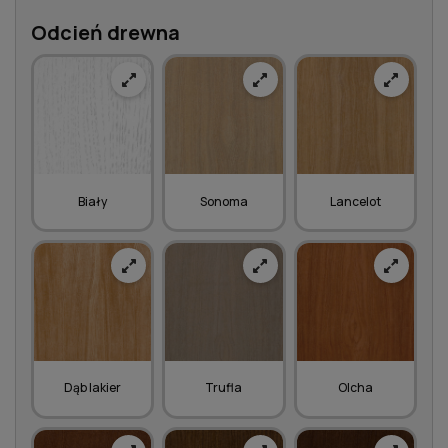
Odcień drewna
Biały
Sonoma
Lancelot
Dąb lakier
Trufla
Olcha