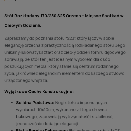
Stół Rozkładany 170/250 S23 Orzech – Miejsce Spotkań w
Ciepłym Odcieniu
Zapraszamy do poznania stołu "S23", który łączy w sobie
elegancję orzecha z praktycznością rozkładanego stołu. Jego
unikalny łukowaty kształt oraz ciepły odcień forniru dębowego
sprawiają, że stół ten jest idealnym wyborem dla osób
poszukujących mebla, który stanie się centrum rodzinnego
życia, jak również eleganckim elementem do każdego stylowo
urządzonego wnętrza.
Wyjątkowe Cechy Konstrukcyjne:
Solidna Podstawa:
Nogi stołu o imponujących
wymiarach 10x10cm, wykonane z litego drewna
bukowego, zapewniają wytrzymałość i stabilność,
jednocześnie dodając elegancji.
Blat z Forniru Dębowego:
Blat wykonany z płyty MDF,