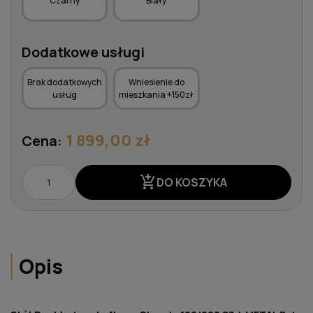
Czarny
Biały
Dodatkowe usługi
Brak dodatkowych
Wniesienie do
usług
mieszkania +150zł
1 899,00 zł
Cena:
add_shopping_cart
DO KOSZYKA
Opis