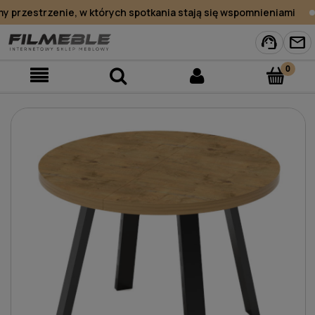
przestrzenie, w których spotkania stają się wspomnieniami
support_agent
mail