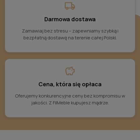
local_shipping
Darmowa dostawa
Zamawiaj bez stresu – zapewniamy szybką i
bezpłatną dostawę na terenie całej Polski.
savings
Cena, która się opłaca
Oferujemy konkurencyjne ceny bez kompromisu w
jakości. Z FilMeble kupujesz mądrze.