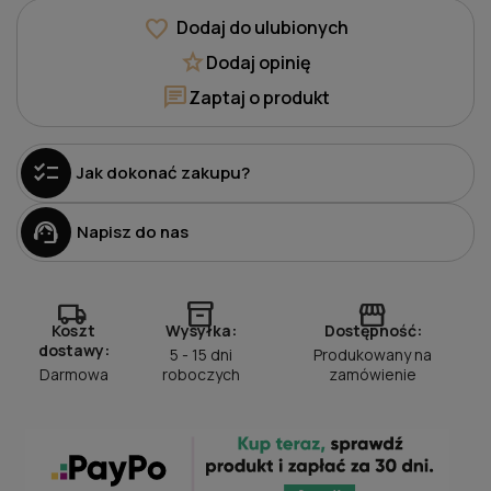
favorite
Dodaj do ulubionych
star
Dodaj opinię
chat
Zaptaj o produkt
checklist
Jak dokonać zakupu?
support_agent
Napisz do nas
local_shipping
inventory_2
storefront
Koszt
Wysyłka:
Dostępność:
dostawy:
5 - 15 dni
Produkowany na
Darmowa
roboczych
zamówienie