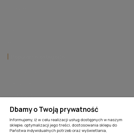
Instagram
Blog
Dlaczego FilMeble?
Współpraca z FilMeble
Popularne kategorie
Krzesła do jadalni
Hokery do kuchni
Stoły do jadalni
Stoliki kawowe do salonu
Dbamy o Twoją prywatność
Komplety jadalniane
Informujemy, iż w celu realizacji usług dostępnych w naszym
sklepie, optymalizacji jego treści, dostosowania sklepu do
Meblościanki do salonu
Państwa indywidualnych potrzeb oraz wyświetlania,