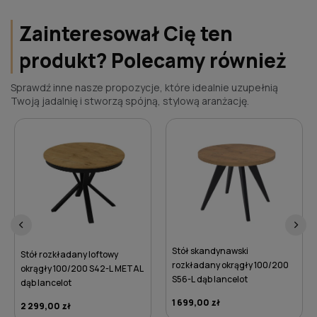
Zainteresował Cię ten
produkt? Polecamy również
Sprawdź inne nasze propozycje, które idealnie uzupełnią
Twoją jadalnię i stworzą spójną, stylową aranżację.
‹
›
Stół rozkładany okrągły
Stół skandynawski
100/200 S29-L dąb lancelot
rozkładany okrągły 100/200
S56-L dąb lancelot
1 849,00 zł
1 699,00 zł