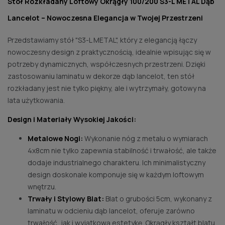
Stół Rozkładany Loftowy Okrągły 100/200 S3-L METAL Dąb
Lancelot – Nowoczesna Elegancja w Twojej Przestrzeni
Przedstawiamy stół "S3-L METAL", który z elegancją łączy
nowoczesny design z praktycznością, idealnie wpisując się w
potrzeby dynamicznych, współczesnych przestrzeni. Dzięki
zastosowaniu laminatu w dekorze dąb lancelot, ten stół
rozkładany jest nie tylko piękny, ale i wytrzymały, gotowy na
lata użytkowania.
Design i Materiały Wysokiej Jakości:
Metalowe Nogi:
Wykonanie nóg z metalu o wymiarach
4x8cm nie tylko zapewnia stabilność i trwałość, ale także
dodaje industrialnego charakteru. Ich minimalistyczny
design doskonale komponuje się w każdym loftowym
wnętrzu.
Trwały i Stylowy Blat:
Blat o grubości 5cm, wykonany z
laminatu w odcieniu dąb lancelot, oferuje zarówno
trwałość, jak i wyjątkową estetykę. Okrągły kształt blatu