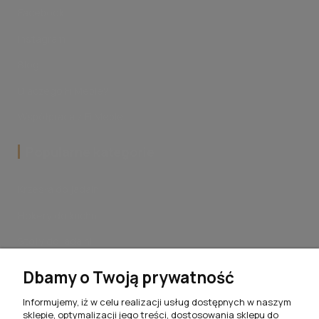
Facebook
Instagram
Blog
Dlaczego FilMeble?
Współpraca z FilMeble
Popularne kategorie
Krzesła do jadalni
Hokery do kuchni
Stoły do jadalni
Stoliki kawowe do salonu
Dbamy o Twoją prywatność
Komplety jadalniane
Informujemy, iż w celu realizacji usług dostępnych w naszym
sklepie, optymalizacji jego treści, dostosowania sklepu do