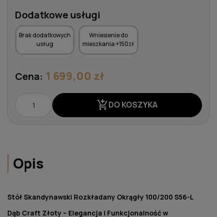
Dodatkowe usługi
Brak dodatkowych
Wniesienie do
usług
mieszkania +150zł
1 699,00 zł
Cena:
add_shopping_cart
DO KOSZYKA
Opis
Stół Skandynawski Rozkładany Okrągły 100/200 S56-L
Dąb Craft Złoty – Elegancja i Funkcjonalność w