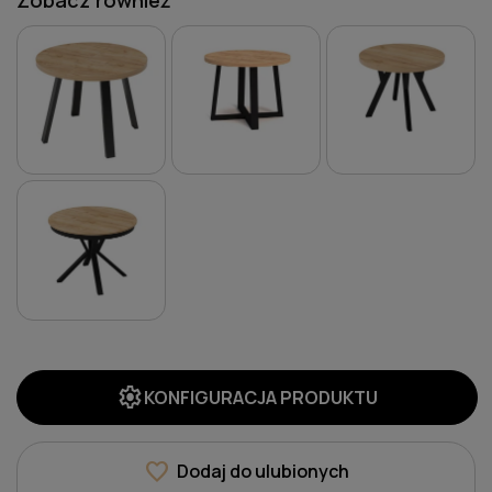
Zobacz również
settings
KONFIGURACJA PRODUKTU
favorite
Dodaj do ulubionych