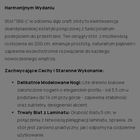
Harmonijnym Wydaniu
Stół "S56-L" w odcieniu dąb craft złoty to kwintesencja
skandynawskiej estetyki połączonej z funkcjonalnym
podejściem do przestrzeni. Ten okrągły stół, z możliwością
rozłożenia do 200 cm, emanuje prostotą, naturalnym pięknem i
zapewnia wszechstronne rozwiązanie do każdego
nowoczesnego wnętrza.
Zachwycające Cechy i Staranne Wykonanie:
Delikatnie Modelowane Nogi:
Lite drewno bukowe
zakończone nogami o eleganckim profilu - od 3,5 cm u
podstawy do 14 cm przy górze - zapewnia stabilność
oraz subtelny, designerski akcent.
Trwały Blat z Laminatu:
Grubość blatu 5 cm, w
połączeniu z łatwością pielęgnacji laminatu, sprawia, że
stół jest zarówno praktyczny, jak i odporny na codzienne
użytkowanie.