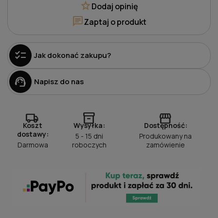
star
Dodaj opinię
chat
Zaptaj o produkt
checklist
Jak dokonać zakupu?
support_agent
Napisz do nas
local_shipping
inventory_2
storefront
Koszt
Wysyłka:
Dostępność:
dostawy:
5 - 15 dni
Produkowany na
Darmowa
roboczych
zamówienie