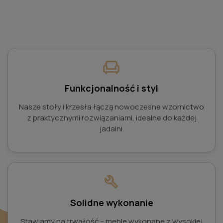
chair
Funkcjonalność i styl
Nasze stoły i krzesła łączą nowoczesne wzornictwo
z praktycznymi rozwiązaniami, idealne do każdej
jadalni.
build
Solidne wykonanie
Stawiamy na trwałość – meble wykonane z wysokiej