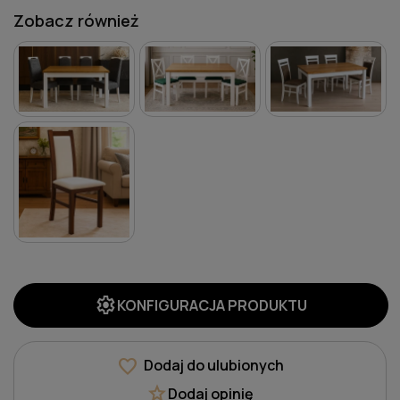
Zobacz również
settings
KONFIGURACJA PRODUKTU
favorite
Dodaj do ulubionych
star
Dodaj opinię