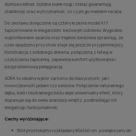
domowy klimat. Solidne białe nogi i stelaż gwarantują
stabilność oraz wytrzymałość, co czyni go meblem na lata.
Do zestawu dołączone są cztery krzesła model K17,
tapicerowane w eleganckim, beżowym odcieniu. Wygodne,
wyprofilowane oparcia oraz miękkie siedziska sprawiają, że
czas spędzony przy stole staje się jeszcze przyjemniejszy.
Konstrukcja z solidnego drewna, połączona z łatwą w
czyszczeniu tapicerką, zapewnia komfort użytkowania i
bezproblemową pielęgnację.
SORA to idealny wybór zarówno do klasycznych, jak i
nowoczesnych jadalni czy salonów. Połączenie naturalnego
dębu, bieli i neutralnego beżu daje uniwersalny efekt, który
dopasuje się do wielu aranżacji wnętrz, podkreślając ich
elegancję i funkcjonalność.
Cechy wyróżniające:
Stół prostokątny rozkładany 80x140 cm, powiększany do