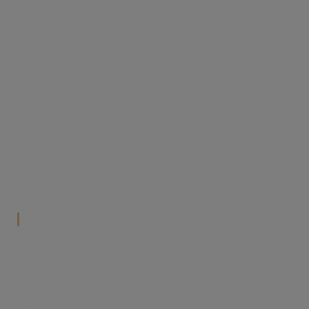
Reklamacje
Odstąpienie od umowy
Płatności
Dostawa
Jak dokonać zakupu?
Pytania i Odpowiedzi
FilMeble Lokalnie
Tkaniny i Drewno
‎Moje konto
Ustawienia plików cookies
Twoje zamówienia
Ustawienia konta