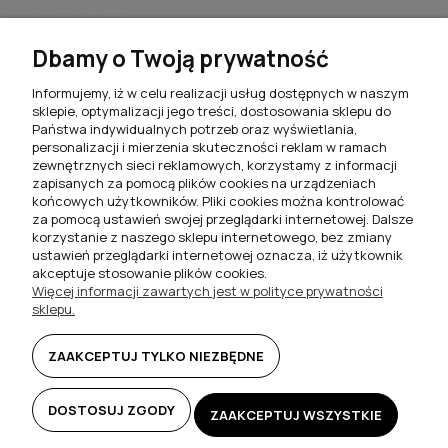
Stoły do jadalni
Stoliki kawowe do salonu
Dbamy o Twoją prywatność
Komplety jadalniane
Informujemy, iż w celu realizacji usług dostępnych w naszym
sklepie, optymalizacji jego treści, dostosowania sklepu do
Meblościanki do salonu
Państwa indywidualnych potrzeb oraz wyświetlania,
personalizacji i mierzenia skuteczności reklam w ramach
Szafki RTV do salonu
zewnętrznych sieci reklamowych, korzystamy z informacji
zapisanych za pomocą plików cookies na urządzeniach
Komody do salonu
końcowych użytkowników. Pliki cookies można kontrolować
za pomocą ustawień swojej przeglądarki internetowej. Dalsze
Witryny do salonu
korzystanie z naszego sklepu internetowego, bez zmiany
ustawień przeglądarki internetowej oznacza, iż użytkownik
Szafki nocne do sypialni
akceptuje stosowanie plików cookies.
Więcej informacji zawartych jest w polityce prywatności
Półki wiszące
sklepu.
Biurka i toaletki
ZAAKCEPTUJ TYLKO NIEZBĘDNE
DOSTOSUJ ZGODY
ZAAKCEPTUJ WSZYSTKIE
© 2025 FILMEBLE.PL BY
UNDEADSTUDIO.PL