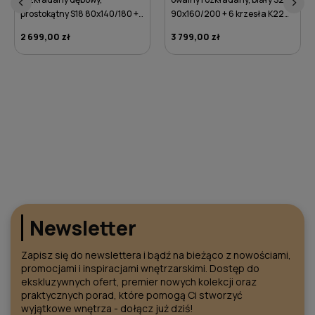
‹
›
90x160/200 + 6 krzesła K22
zielone
Krzesło bukowe drewniane K17
3 799,00 zł
białe - nogi orzech średni
DO KOSZYKA
319,00 zł
DO KOSZYKA
Newsletter
Zapisz się do newslettera i bądź na bieżąco z nowościami,
promocjami i inspiracjami wnętrzarskimi. Dostęp do
ekskluzywnych ofert, premier nowych kolekcji oraz
praktycznych porad, które pomogą Ci stworzyć
wyjątkowe wnętrza - dołącz już dziś!