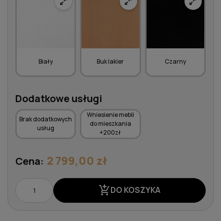
Biały
Buk lakier
Czarny
Dodatkowe usługi
Wniesienie mebli
Brak dodatkowych
do mieszkania
usług
+200zł
2 799,00 zł
Cena:
add_shopping_cart
DO KOSZYKA