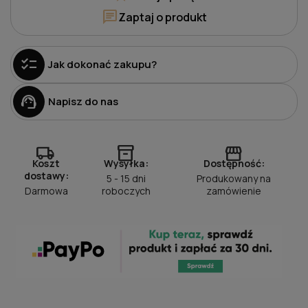
chat
Zaptaj o produkt
checklist
Jak dokonać zakupu?
support_agent
Napisz do nas
local_shipping
inventory_2
storefront
Koszt
Wysyłka:
Dostępność:
dostawy:
5 - 15 dni
Produkowany na
Darmowa
roboczych
zamówienie