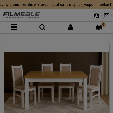
my przestrzenie, w których spotkania stają się wspomnieniami
support_agent
mail