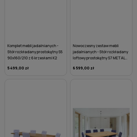
Komplet mebli jadalnianych -
Nowoczesny zestaw mebli
Stół rozkładany prostokątny S5
jadalnianych - Stół rozkładany
90x160/210 z 6 krzesłami K2
loftowy prostokątny S7 METAL
90x160/260 z 6 krzesłami K11-G
5 499,00 zł
6 599,00 zł
DO KOSZYKA
DO KOSZYKA