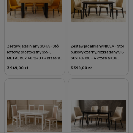
Zestaw jadalniany SOFIA - Stół
Zestaw jadalniany NICEA - Stół
loftowy, prostokątny S55-L
bukowy czarny, rozkładany S16
METAL 80x140/240 + 4 krzesła
80x140/180 + 4 krzesła K96
K78 żółte
beżowe
3 949,00 zł
3 399,00 zł
DO KOSZYKA
DO KOSZYKA