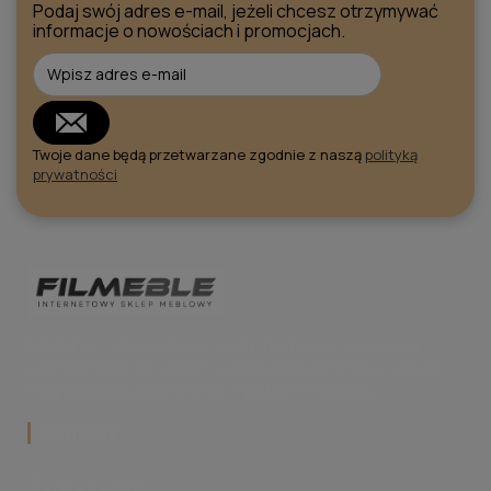
Podaj swój adres e-mail, jeżeli chcesz otrzymywać
informacje o nowościach i promocjach.
Twoje dane będą przetwarzane zgodnie z naszą
polityką
prywatności
FilMeble - internetowy sklep meblowy z szeroką
ofertą mebli do jadalni, salonu i kuchni. Styl, jakość i
wygoda zakupów online w jednym miejscu.
Kontakt
call
604 947 263