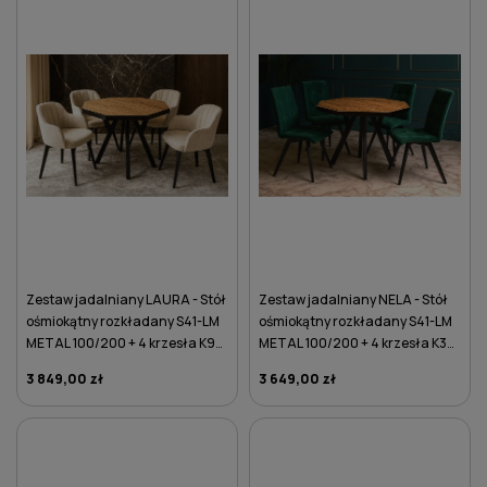
Zestaw jadalniany LAURA - Stół
Zestaw jadalniany NELA - Stół
ośmiokątny rozkładany S41-LM
ośmiokątny rozkładany S41-LM
METAL 100/200 + 4 krzesła K97
METAL 100/200 + 4 krzesła K33
ecru
butelkowa zieleń
3 849,00 zł
3 649,00 zł
DO KOSZYKA
DO KOSZYKA