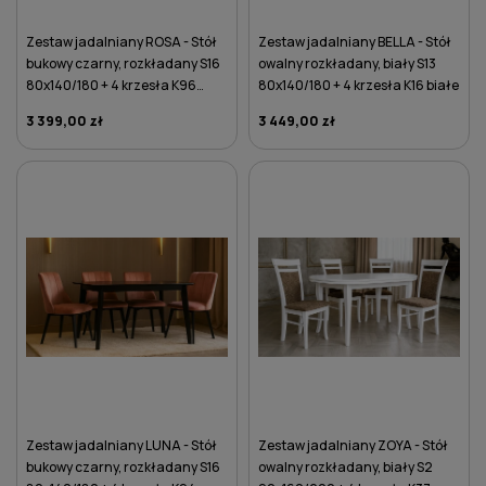
Zestaw jadalniany ROSA - Stół
Zestaw jadalniany BELLA - Stół
bukowy czarny, rozkładany S16
owalny rozkładany, biały S13
80x140/180 + 4 krzesła K96
80x140/180 + 4 krzesła K16 białe
bordowe
3 399,00 zł
3 449,00 zł
DO KOSZYKA
DO KOSZYKA
Zestaw jadalniany LUNA - Stół
Zestaw jadalniany ZOYA - Stół
bukowy czarny, rozkładany S16
owalny rozkładany, biały S2