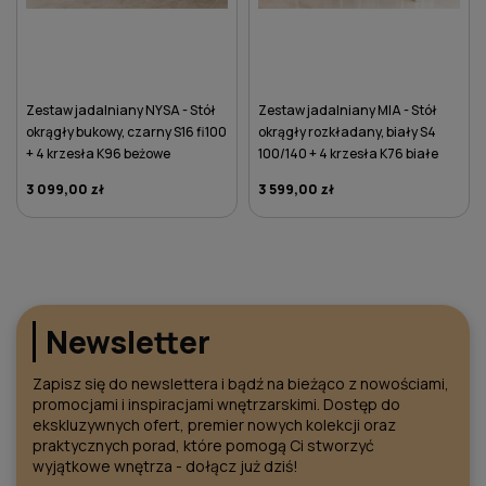
Zestaw jadalniany NYSA - Stół
Zestaw jadalniany MIA - Stół
okrągły bukowy, czarny S16 fi100
okrągły rozkładany, biały S4
+ 4 krzesła K96 beżowe
100/140 + 4 krzesła K76 białe
3 099,00 zł
3 599,00 zł
DO KOSZYKA
DO KOSZYKA
Newsletter
Zapisz się do newslettera i bądź na bieżąco z nowościami,
promocjami i inspiracjami wnętrzarskimi. Dostęp do
ekskluzywnych ofert, premier nowych kolekcji oraz
praktycznych porad, które pomogą Ci stworzyć
wyjątkowe wnętrza - dołącz już dziś!