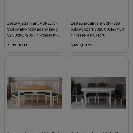
Zestaw jadalniany AURELIA -
Zestaw jadalniany SOFI - Stół
Stół owalny rozkładany, biały
bukowy czarny S20 80x140/180
S2 90x160/200 + 4 krzesła K17
+ 4 krzesła K101 ecru
beżowe
3 199,00 zł
3 499,00 zł
DO KOSZYKA
DO KOSZYKA