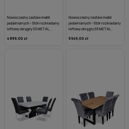
Nowoczesny zestaw mebli
Nowoczesny zestaw mebli
jadalnianych - Stół rozkładany
jadalnianych - Stół rozkładany
loftowy okrągły S3 METAL
loftowy okrągły S3 METAL
⌀100/200 z 6 krzesłami K79
⌀100/200 z 6 krzesłami K78
4 899,00 zł
5 549,00 zł
DO KOSZYKA
DO KOSZYKA