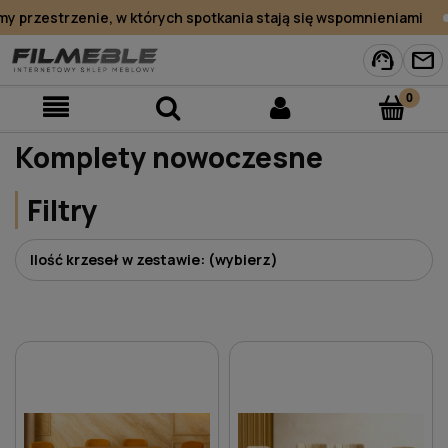
rzestrzenie, w których spotkania stają się wspomnieniami
support_agent
mail
Komplety nowoczesne
Filtry
Ilość krzeseł w zestawie: (wybierz)