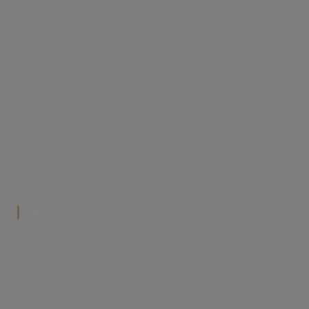
Reklamacje
Odstąpienie od umowy
Płatności
Dostawa
Jak dokonać zakupu?
Pytania i Odpowiedzi
FilMeble Lokalnie
Tkaniny i Drewno
‎Moje konto
Ustawienia plików cookies
Twoje zamówienia
Ustawienia konta