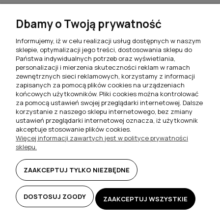
Stoliki kawowe do salonu
Dbamy o Twoją prywatność
Komplety jadalniane
Informujemy, iż w celu realizacji usług dostępnych w naszym
sklepie, optymalizacji jego treści, dostosowania sklepu do
Meblościanki do salonu
Państwa indywidualnych potrzeb oraz wyświetlania,
personalizacji i mierzenia skuteczności reklam w ramach
Szafki RTV do salonu
zewnętrznych sieci reklamowych, korzystamy z informacji
zapisanych za pomocą plików cookies na urządzeniach
Komody do salonu
końcowych użytkowników. Pliki cookies można kontrolować
za pomocą ustawień swojej przeglądarki internetowej. Dalsze
Witryny do salonu
korzystanie z naszego sklepu internetowego, bez zmiany
ustawień przeglądarki internetowej oznacza, iż użytkownik
Szafki nocne do sypialni
akceptuje stosowanie plików cookies.
Więcej informacji zawartych jest w polityce prywatności
Półki wiszące
sklepu.
Biurka i toaletki
ZAAKCEPTUJ TYLKO NIEZBĘDNE
DOSTOSUJ ZGODY
ZAAKCEPTUJ WSZYSTKIE
© 2025 FILMEBLE.PL BY
UNDEADSTUDIO.PL