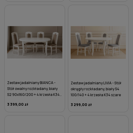
DO KOSZYKA
DO KOSZYKA
Zestaw jadalniany BIANCA -
Zestaw jadalniany LIVIA - Stół
Stół owalny rozkładany, biały
okrągły rozkładany, biały S4
S2 90x160/200 + 4 krzesła K34
100/140 + 4 krzesła K34 szare
brązowe
3 399,00 zł
3 299,00 zł
DO KOSZYKA
DO KOSZYKA