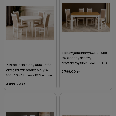
Zestaw jadalniany SORA - Stół
rozkładany dębowy,
prostokątny S18 80x140/180 + 4
Zestaw jadalniany ARIA - Stół
krzesła K17 beżowe
okrągły rozkładany, biały S2
2 799,00 zł
100/140 + 4 krzesła K17 beżowe
3 099,00 zł
DO KOSZYKA
DO KOSZYKA