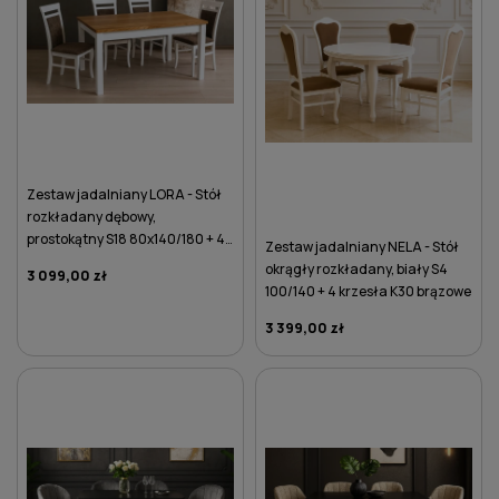
Zestaw jadalniany LORA - Stół
rozkładany dębowy,
prostokątny S18 80x140/180 + 4
Zestaw jadalniany NELA - Stół
krzesła K37 brązowe
okrągły rozkładany, biały S4
3 099,00 zł
100/140 + 4 krzesła K30 brązowe
3 399,00 zł
DO KOSZYKA
DO KOSZYKA