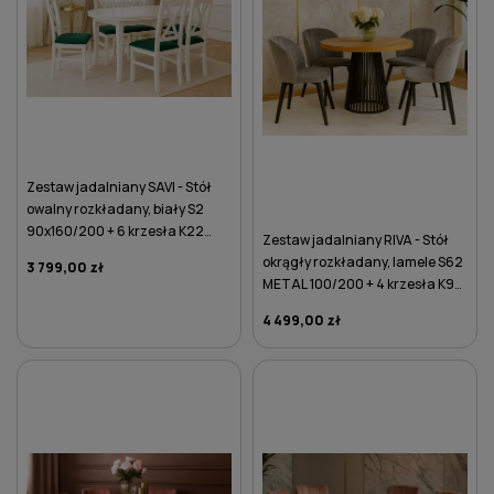
Zestaw jadalniany SAVI - Stół
owalny rozkładany, biały S2
90x160/200 + 6 krzesła K22
Zestaw jadalniany RIVA - Stół
zielone
okrągły rozkładany, lamele S62
3 799,00 zł
METAL 100/200 + 4 krzesła K95
szare
4 499,00 zł
DO KOSZYKA
DO KOSZYKA