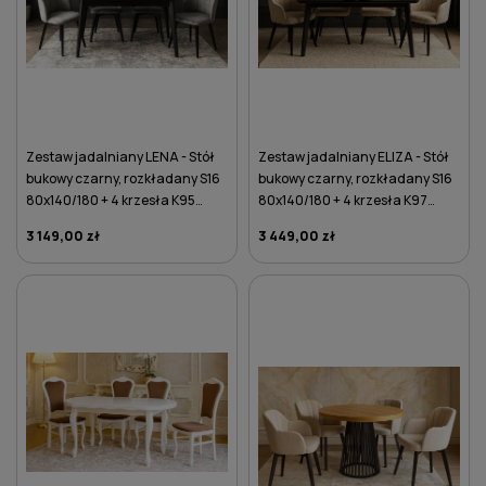
Zestaw jadalniany LENA - Stół
Zestaw jadalniany ELIZA - Stół
bukowy czarny, rozkładany S16
bukowy czarny, rozkładany S16
80x140/180 + 4 krzesła K95
80x140/180 + 4 krzesła K97
szare
beżowe
3 149,00 zł
3 449,00 zł
DO KOSZYKA
DO KOSZYKA