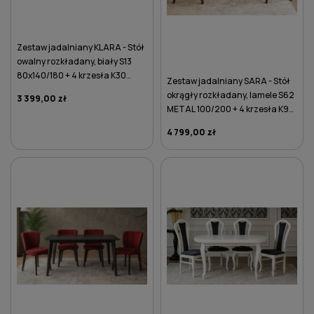
Zestaw jadalniany KLARA - Stół
owalny rozkładany, biały S13
80x140/180 + 4 krzesła K30
Zestaw jadalniany SARA - Stół
brązowe
okrągły rozkładany, lamele S62
3 399,00 zł
METAL 100/200 + 4 krzesła K97
kremowe
4 799,00 zł
DO KOSZYKA
DO KOSZYKA