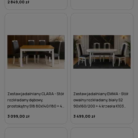
2 849,00 zł
DO KOSZYKA
DO KOSZYKA
Zestaw jadalniany CLARA - Stół
Zestaw jadalniany EMMA - Stół
rozkładany dębowy,
owalny rozkładany, biały S2
prostokątny S18 80x140/180 + 4
90x160/200 + 4 krzesła K103
krzesła K79 ciemnoszare
białe
3 099,00 zł
3 499,00 zł
DO KOSZYKA
DO KOSZYKA