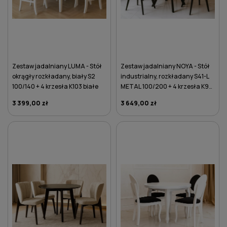
Zestaw jadalniany LUMA - Stół
Zestaw jadalniany NOYA - Stół
okrągły rozkładany, biały S2
industrialny, rozkładany S41-L
100/140 + 4 krzesła K103 białe
METAL 100/200 + 4 krzesła K94
różowe
3 399,00 zł
3 649,00 zł
DO KOSZYKA
DO KOSZYKA