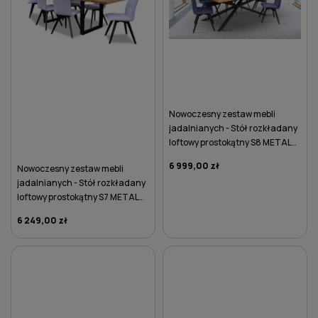
Nowoczesny zestaw mebli
jadalnianych - Stół rozkładany
loftowy prostokątny S8 METAL
100x200/280 z 6 krzesłami K33
6 999,00 zł
Nowoczesny zestaw mebli
jadalnianych - Stół rozkładany
loftowy prostokątny S7 METAL
90x160/260 z 6 krzesłami K33
6 249,00 zł
DO KOSZYKA
DO KOSZYKA