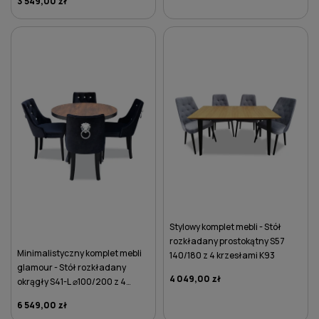
3 549,00 zł
DO KOSZYKA
DO KOSZYKA
Stylowy komplet mebli - Stół
rozkładany prostokątny S57
Minimalistyczny komplet mebli
140/180 z 4 krzesłami K93
glamour - Stół rozkładany
4 049,00 zł
okrągły S41-L ⌀100/200 z 4
krzesłami K92 z kołatką lwa
6 549,00 zł