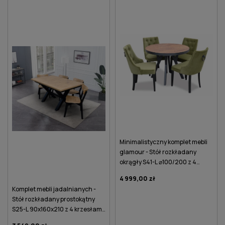
DO KOSZYKA
DO KOSZYKA
Minimalistyczny komplet mebli
glamour - Stół rozkładany
okrągły S41-L ⌀100/200 z 4
krzesłami K92 z kołatką i
4 999,00 zł
lamówką
Komplet mebli jadalnianych -
Stół rozkładany prostokątny
S25-L 90x160x210 z 4 krzesłami
K86