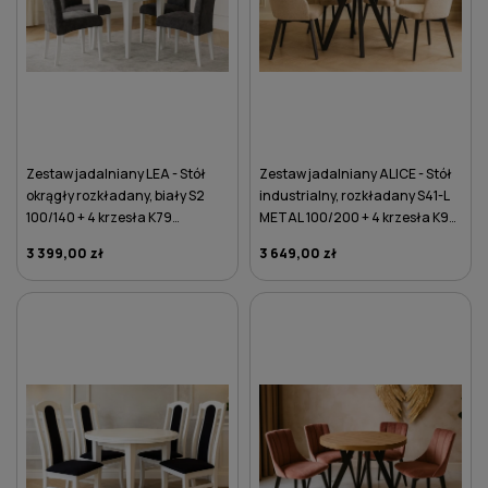
Zestaw jadalniany LEA - Stół
Zestaw jadalniany ALICE - Stół
okrągły rozkładany, biały S2
industrialny, rozkładany S41-L
100/140 + 4 krzesła K79
METAL 100/200 + 4 krzesła K97
ciemnoszare
ecru
3 399,00 zł
3 649,00 zł
DO KOSZYKA
DO KOSZYKA