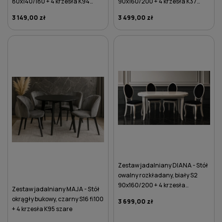
80x140/180 + 4 krzesła K94
90x160/200 + 4 krzesła K37
różowe
brązowe
3 149,00 zł
3 499,00 zł
DO KOSZYKA
DO KOSZYKA
Zestaw jadalniany DIANA - Stół
owalny rozkładany, biały S2
90x160/200 + 4 krzesła
Zestaw jadalniany MAJA - Stół
glamour K76 czarne
okrągły bukowy, czarny S16 fi100
3 699,00 zł
+ 4 krzesła K95 szare