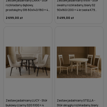
Zestaw jadalniany LARA - Stół
Zestaw jadalniany VIVIA - Stół
rozkładany dębowy,
owalny rozkładany, biały S2
prostokątny S18 80x140/180 + 4
90x160/200 + 4 krzesła K79
krzesła K22 zielone
ciemnoszare
2 699,00 zł
3 499,00 zł
DO KOSZYKA
DO KOSZYKA
Zestaw jadalniany LUCY - Stół
Zestaw jadalniany STELLA -
bukowy czarny S20 fi100 + 4
Stół okrągły rozkładany, biały