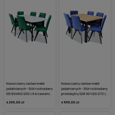
Nowoczesny zestaw mebli
Nowoczesny zestaw mebli
jadalnianych - Stół rozkładany
jadalnianych - Stół rozkładany
S15 80x160/200 z 6 krzesłami
prostokątny S28 90×120/270 z 6
K33
krzesłami K33
4 299,00 zł
4 999,00 zł