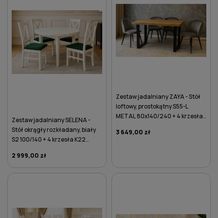
Zestaw jadalniany ZAYA - Stół
loftowy, prostokątny S55-L
METAL 80x140/240 + 4 krzesła
Zestaw jadalniany SELENA -
K95 szare
Stół okrągły rozkładany, biały
3 649,00 zł
S2 100/140 + 4 krzesła K22
zielone
2 999,00 zł
DO KOSZYKA
DO KOSZYKA