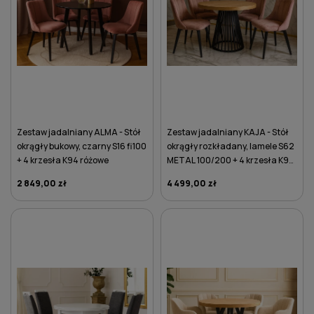
Zestaw jadalniany ALMA - Stół
Zestaw jadalniany KAJA - Stół
okrągły bukowy, czarny S16 fi100
okrągły rozkładany, lamele S62
+ 4 krzesła K94 różowe
METAL 100/200 + 4 krzesła K94
różowe
2 849,00 zł
4 499,00 zł
DO KOSZYKA
DO KOSZYKA