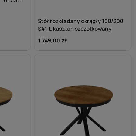
y 100/200
Stół rozkładany okrągły 100/200
S41-L kasztan szczotkowany
1 749,00 zł
DO KOSZYKA