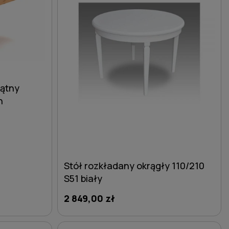
kątny
n
Stół rozkładany okrągły 110/210
S51 biały
2 849,00 zł