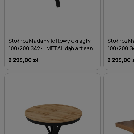
Stół rozkładany loftowy okrągły
Stół rozkł
100/200 S42-L METAL dąb artisan
100/200 S
złoty
2 299,00 zł
2 299,00 
DO KOSZYKA