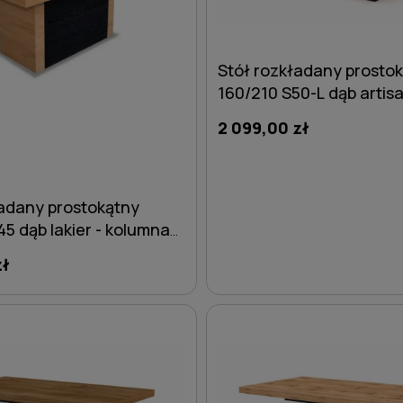
Stół rozkładany prosto
160/210 S50-L dąb artis
2 099,00 zł
ładany prostokątny
5 dąb lakier - kolumna
zł
DO KOSZYKA
DO KOSZYKA