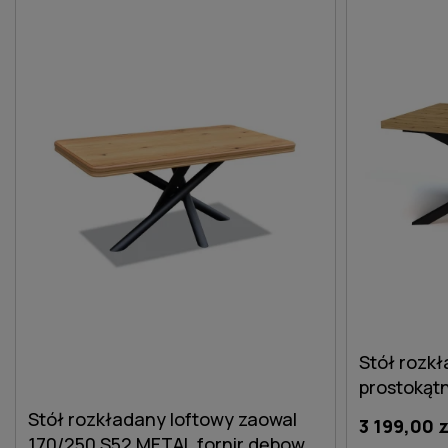
DO KOSZYKA
Stół rozk
prostokąt
dąb artisa
Stół rozkładany loftowy zaowal
3 199,00 z
170/250 S52 METAL fornir dębowy