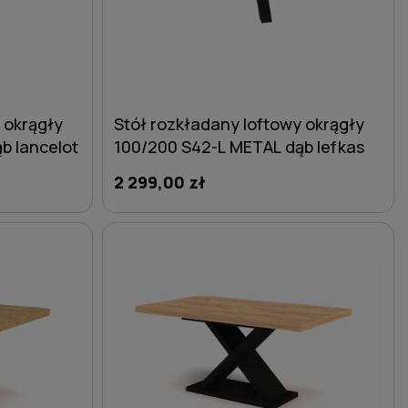
 okrągły
Stół rozkładany loftowy okrągły
b lancelot
100/200 S42-L METAL dąb lefkas
2 299,00 zł
DO KOSZYKA