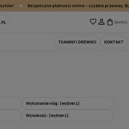
ztów!
Bezpieczne płatności online – szybkie przelewy, BLIK
person
favorite
shopping_bag
(pusty)
.PL
TKANINY I DREWNO
KONTAKT
Wykonanie nóg: (wybierz)
Wysokość: (wybierz)