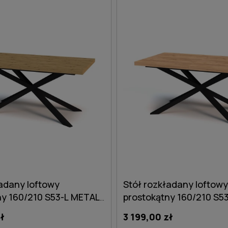
DO KOSZYKA
DO KOSZYKA
ładany loftowy
Stół rozkładany loftowy
ny 160/210 S53-L METAL
prostokątny 160/210 S5
n
dąb craft złoty
ł
3 199,00 zł