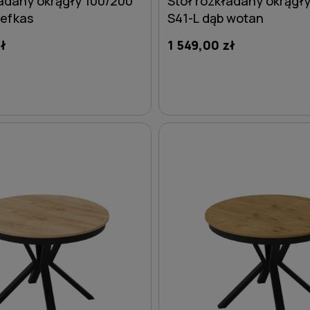
ładany okrągły 100/200
Stół rozkładany okrągł
lefkas
S41-L dąb wotan
ł
1 549,00 zł
DO KOSZYKA
DO KOSZYKA