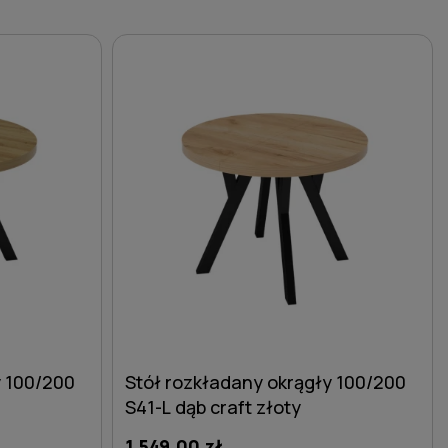
y 100/200
Stół rozkładany okrągły 100/200
S41-L dąb craft złoty
1 549,00 zł