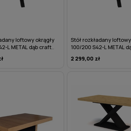
adany loftowy okrągły
Stół rozkładany loftowy
42-L METAL dąb craft
100/200 S42-L METAL dą
zł
2 299,00 zł
DO KOSZYKA
DO KOSZYKA