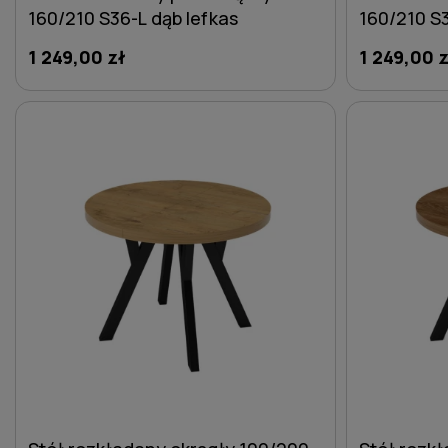
160/210 S36-L dąb lefkas
160/210 S
1 249,00 zł
1 249,00 z
DO KOSZYKA