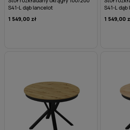
Stół rozkładany okrągły 100/200
Stół rozk
S41-L dąb lancelot
S41-L dąb 
1 549,00 zł
1 549,00 z
DO KOSZYKA