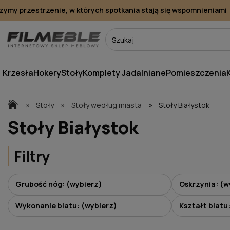
my przestrzenie, w których spotkania stają się wspomnieniami
Krzesła
Hokery
Stoły
Komplety Jadalniane
Pomieszczenia
»
»
»
Stoły
Stoły według miasta
Stoły Białystok
Stoły Białystok
Filtry
Grubość nóg: (wybierz)
Oskrzynia: (w
Wykonanie blatu: (wybierz)
Kształt blatu