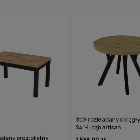
Stół rozkładany okrągł
S41-L dąb artisan
ładany prostokątny
1 549,00 zł