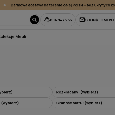
Darmowa dostawa na terenie całej Polski – bez ukrytych kos
support_agent
mail
604 947 263
SHOP@FILMEBLE
Kolekcje Mebli
ybierz)
Rozkładany: (wybierz)
: (wybierz)
Grubość blatu: (wybierz)