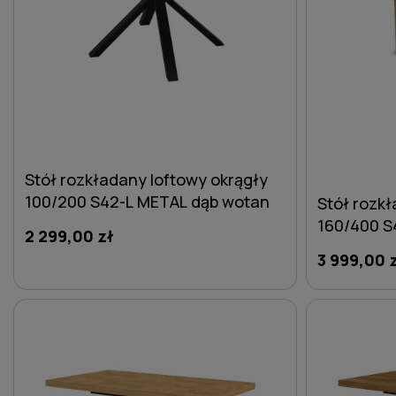
Stół rozkładany loftowy okrągły
100/200 S42-L METAL dąb wotan
Stół rozk
160/400 S4
2 299,00 zł
czarna
3 999,00 
DO KOSZYKA