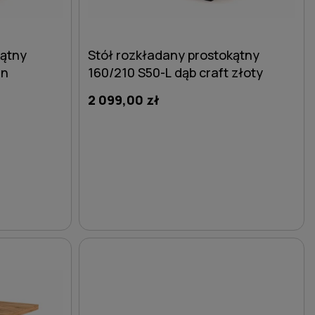
kątny
Stół rozkładany prostokątny
an
160/210 S50-L dąb craft złoty
2 099,00 zł
DO KOSZYKA