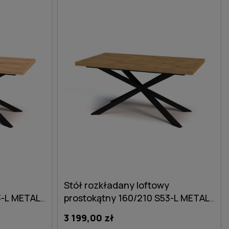
DO KOSZYKA
Stół rozkładany loftowy
3-L METAL
prostokątny 160/210 S53-L METAL
dąb lancelot
3 199,00 zł