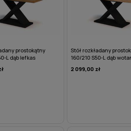
ładany prostokątny
Stół rozkładany prosto
0-L dąb lefkas
160/210 S50-L dąb wota
zł
2 099,00 zł