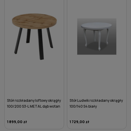
Stół rozkładany loftowy okrągły
Stół Ludwik rozkładany okrągły
100/200 S3-L METAL dąb wotan
100/140 S4 biały
1 899,00 zł
1 729,00 zł