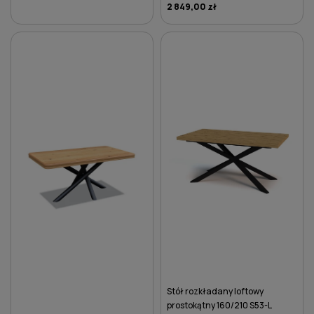
2 849,00 zł
DO KOSZYKA
DO KOSZYKA
Stół rozkładany loftowy
prostokątny 160/210 S53-L