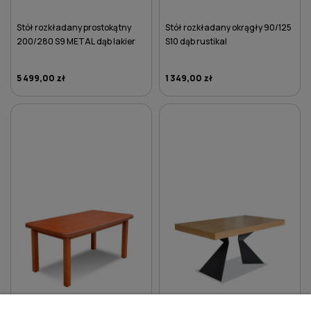
Stół rozkładany prostokątny
Stół rozkładany okrągły 90/125
200/280 S9 METAL dąb lakier
S10 dąb rustikal
5 499,00 zł
1 349,00 zł
DO KOSZYKA
DO KOSZYKA