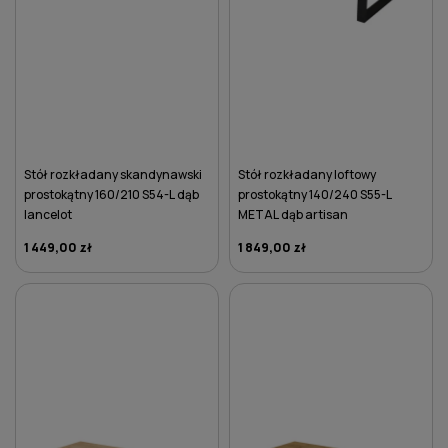
Stół rozkładany skandynawski
Stół rozkładany loftowy
prostokątny 160/210 S54-L dąb
prostokątny 140/240 S55-L
lancelot
METAL dąb artisan
1 449,00 zł
1 849,00 zł
DO KOSZYKA
DO KOSZYKA