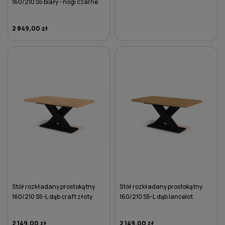
160/210 S5 biały - nogi czarne
2 849,00 zł
DO KOSZYKA
DO KOSZYKA
Stół rozkładany prostokątny
Stół rozkładany prostokątny
160/210 S5-L dąb craft złoty
160/210 S5-L dąb lancelot
2 149,00 zł
2 149,00 zł