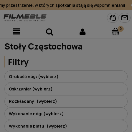
przestrzenie, w których spotkania stają się wspomnieniami
support_agent
mail
Stoły Częstochowa
Filtry
Grubość nóg: (wybierz)
Oskrzynia: (wybierz)
Rozkładany: (wybierz)
Wykonanie nóg: (wybierz)
Wykonanie blatu: (wybierz)