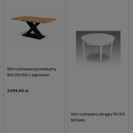
Stół rozkładany prostokątny
160/210 S50-L dąb wotan
2 099,00 zł
Stół rozkładany okrągły 110/210
S51 biały