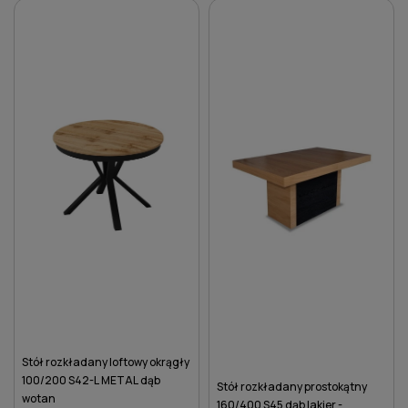
DO KOSZYKA
DO KOSZYKA
Stół rozkładany loftowy okrągły
100/200 S42-L METAL dąb
Stół rozkładany prostokątny
wotan
160/400 S45 dąb lakier -