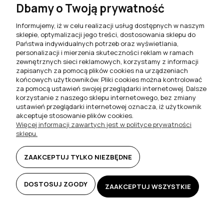
Dbamy o Twoją prywatność
Informujemy, iż w celu realizacji usług dostępnych w naszym
sklepie, optymalizacji jego treści, dostosowania sklepu do
Państwa indywidualnych potrzeb oraz wyświetlania,
personalizacji i mierzenia skuteczności reklam w ramach
zewnętrznych sieci reklamowych, korzystamy z informacji
Stół rozkładany zaowal
Stół rozkładany loftowy
zapisanych za pomocą plików cookies na urządzeniach
160/200 S11 olcha ciemna
prostokątny 160/210 S12 METAL
końcowych użytkowników. Pliki cookies można kontrolować
dąb lakier
za pomocą ustawień swojej przeglądarki internetowej. Dalsze
korzystanie z naszego sklepu internetowego, bez zmiany
1 469,00 zł
5 499,00 zł
ustawień przeglądarki internetowej oznacza, iż użytkownik
akceptuje stosowanie plików cookies.
Więcej informacji zawartych jest w polityce prywatności
DO KOSZYKA
DO KOSZYKA
sklepu.
ZAAKCEPTUJ TYLKO NIEZBĘDNE
DOSTOSUJ ZGODY
ZAAKCEPTUJ WSZYSTKIE