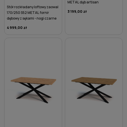
METAL dąb artisan
Stół rozkładany loftowy zaowal
3 199,00 zł
170/250 S52 METAL fornir
dębowy z sękami - nogi czarne
4 999,00 zł
DO KOSZYKA
DO KOSZYKA