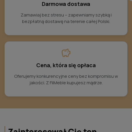
Darmowa dostawa
Zamawiaj bez stresu – zapewniamy szybką i
bezpłatną dostawę na terenie całej Polski.
savings
Cena, która się opłaca
Oferujemy konkurencyjne ceny bez kompromisu w
jakości. Z FilMeble kupujesz mądrze.
Zainteresował Cię ten