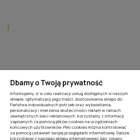
Dlaczego FilMeble?
Współpraca z FilMeble
Popularne kategorie
Krzesła do jadalni
Hokery do kuchni
Stoły do jadalni
Stoliki kawowe do salonu
Dbamy o Twoją prywatność
Komplety jadalniane
Informujemy, iż w celu realizacji usług dostępnych w naszym
sklepie, optymalizacji jego treści, dostosowania sklepu do
Meblościanki do salonu
Państwa indywidualnych potrzeb oraz wyświetlania,
personalizacji i mierzenia skuteczności reklam w ramach
Szafki RTV do salonu
zewnętrznych sieci reklamowych, korzystamy z informacji
zapisanych za pomocą plików cookies na urządzeniach
Komody do salonu
końcowych użytkowników. Pliki cookies można kontrolować
za pomocą ustawień swojej przeglądarki internetowej. Dalsze
Witryny do salonu
korzystanie z naszego sklepu internetowego, bez zmiany