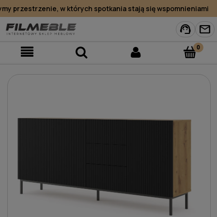
y przestrzenie, w których spotkania stają się wspomnieniami
support_agent
mail