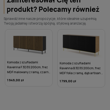
produkt? Polecamy również
Sprawdź inne nasze propozycje, które idealnie uzupełnią
Twoją jadalnię i stworzą spójną, stylową aranżację.
Komoda z szufladami
Komoda z szufladami
Ravenna F 3D3S 200cm, frez
Ravenna B 3D3S 200cm, frez
MDF malowany z ramą, czarny
MDF folia z ramą, dąb artisan /
mat / dąb artisan - nogi
czarny mat - nogi metalowe
1 949,00 zł
1 799,00 zł
metalowe czarne
złote
DO KOSZYKA
DO KOSZYKA