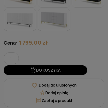
1 799,00 zł
Cena:
add_shopping_cart
DO KOSZYKA
favorite
Dodaj do ulubionych
star
Dodaj opinię
chat
Zaptaj o produkt