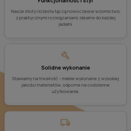
Funkcjonalność i styl
Nasze stoły i krzesła łączą nowoczesne wzornictwo
z praktycznymi rozwiązaniami, idealne do każdej
jadalni.
build
Solidne wykonanie
Stawiamy na trwałość – meble wykonane z wysokiej
jakości materiałów, odporne na codzienne
użytkowanie.
local_shipping