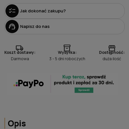
checklist
Jak dokonać zakupu?
support_agent
Napisz do nas
local_shipping
inventory_2
storefront
Koszt dostawy:
Wysyłka:
Dostępność:
Darmowa
3 - 5 dni roboczych
duża ilość
Opis