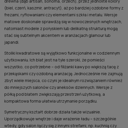
drewna (dąb artisan, sonoma, orzech), przez jednolite kolory
(biel, czerń, kaszmir, antracyt), aż po bardziej ozdobne formy z
frezami, ryflowaniami czy elementami szkła i metalu. Wersje
matowe doskonale sprawdzą się w nowoczesnych wnętrzach,
natomiast modele z połyskiem lub delikatną strukturą mogą
stać się subtelnym akcentem w aranżacjach glamour lub
japandi.
Stoliki kwadratowe są wyjątkowo funkcjonalne w codziennym
użytkowaniu. Ich blat jest na tyle szeroki, że pomieści
wszystko, co potrzebne – od filiżanki kawy po większą tacę z
przekąskami czy ozdobną aranżację. Jednocześnie nie zajmują
zbyt wiele miejsca, co czyni je idealnym rozwiązaniem również
do mniejszych salonów czy aneksów dziennych. Wersje z
półką pod blatem zwiększają przestrzeń użytkową, a
kompaktowa forma ułatwia utrzymanie porządku.
Symetryczny kształt dobrze działa także wizualnie.
Uporządkowuje wnętrze i daje wrażenie ładu – szczególnie
wtedy, gdy salon łączy się z innymi strefami, np. kuchnią czy