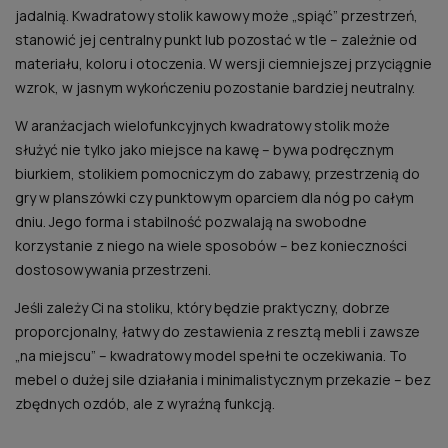
jadalnią. Kwadratowy stolik kawowy może „spiąć” przestrzeń,
stanowić jej centralny punkt lub pozostać w tle – zależnie od
materiału, koloru i otoczenia. W wersji ciemniejszej przyciągnie
wzrok, w jasnym wykończeniu pozostanie bardziej neutralny.
W aranżacjach wielofunkcyjnych kwadratowy stolik może
służyć nie tylko jako miejsce na kawę – bywa podręcznym
biurkiem, stolikiem pomocniczym do zabawy, przestrzenią do
gry w planszówki czy punktowym oparciem dla nóg po całym
dniu. Jego forma i stabilność pozwalają na swobodne
korzystanie z niego na wiele sposobów – bez konieczności
dostosowywania przestrzeni.
Jeśli zależy Ci na stoliku, który będzie praktyczny, dobrze
proporcjonalny, łatwy do zestawienia z resztą mebli i zawsze
„na miejscu” – kwadratowy model spełni te oczekiwania. To
mebel o dużej sile działania i minimalistycznym przekazie – bez
zbędnych ozdób, ale z wyraźną funkcją.