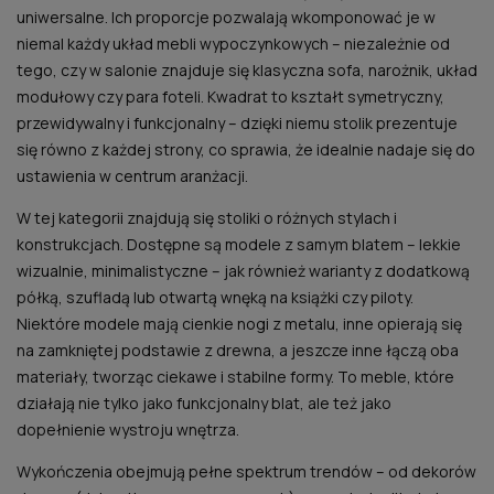
uniwersalne. Ich proporcje pozwalają wkomponować je w
niemal każdy układ mebli wypoczynkowych – niezależnie od
tego, czy w salonie znajduje się klasyczna sofa, narożnik, układ
modułowy czy para foteli. Kwadrat to kształt symetryczny,
przewidywalny i funkcjonalny – dzięki niemu stolik prezentuje
się równo z każdej strony, co sprawia, że idealnie nadaje się do
ustawienia w centrum aranżacji.
W tej kategorii znajdują się stoliki o różnych stylach i
konstrukcjach. Dostępne są modele z samym blatem – lekkie
wizualnie, minimalistyczne – jak również warianty z dodatkową
półką, szufladą lub otwartą wnęką na książki czy piloty.
Niektóre modele mają cienkie nogi z metalu, inne opierają się
na zamkniętej podstawie z drewna, a jeszcze inne łączą oba
materiały, tworząc ciekawe i stabilne formy. To meble, które
działają nie tylko jako funkcjonalny blat, ale też jako
dopełnienie wystroju wnętrza.
Wykończenia obejmują pełne spektrum trendów – od dekorów