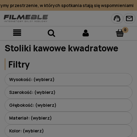
my przestrzenie, w których spotkania stają się wspomnieniami
support_agent
mail
Stoliki kawowe kwadratowe
Filtry
Wysokość: (wybierz)
Szerokość: (wybierz)
Głębokość: (wybierz)
Materiał: (wybierz)
Kolor: (wybierz)