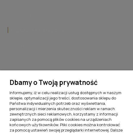
Dlaczego FilMeble?
Współpraca z FilMeble
Popularne kategorie
Krzesła do jadalni
Hokery do kuchni
Stoły do jadalni
Stoliki kawowe do salonu
Dbamy o Twoją prywatność
Komplety jadalniane
Informujemy, iż w celu realizacji usług dostępnych w naszym
sklepie, optymalizacji jego treści, dostosowania sklepu do
Meblościanki do salonu
Państwa indywidualnych potrzeb oraz wyświetlania,
personalizacji i mierzenia skuteczności reklam w ramach
Szafki RTV do salonu
zewnętrznych sieci reklamowych, korzystamy z informacji
zapisanych za pomocą plików cookies na urządzeniach
Komody do salonu
końcowych użytkowników. Pliki cookies można kontrolować
za pomocą ustawień swojej przeglądarki internetowej. Dalsze
Witryny do salonu