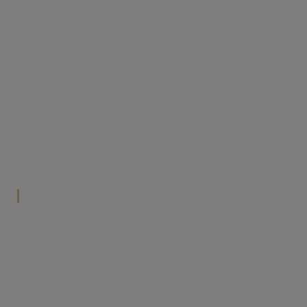
Odstąpienie od umowy
Płatności
Dostawa
Jak dokonać zakupu?
Pytania i Odpowiedzi
FilMeble Lokalnie
Tkaniny i Drewno
‎Moje konto
Ustawienia plików cookies
Twoje zamówienia
Ustawienia konta