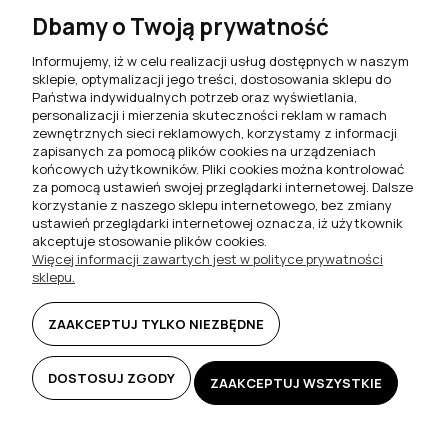
Stoliki kawowe do salonu
Dbamy o Twoją prywatność
Komplety jadalniane
Informujemy, iż w celu realizacji usług dostępnych w naszym
sklepie, optymalizacji jego treści, dostosowania sklepu do
Meblościanki do salonu
Państwa indywidualnych potrzeb oraz wyświetlania,
personalizacji i mierzenia skuteczności reklam w ramach
Szafki RTV do salonu
zewnętrznych sieci reklamowych, korzystamy z informacji
zapisanych za pomocą plików cookies na urządzeniach
Komody do salonu
końcowych użytkowników. Pliki cookies można kontrolować
za pomocą ustawień swojej przeglądarki internetowej. Dalsze
Witryny do salonu
korzystanie z naszego sklepu internetowego, bez zmiany
ustawień przeglądarki internetowej oznacza, iż użytkownik
Szafki nocne do sypialni
akceptuje stosowanie plików cookies.
Więcej informacji zawartych jest w polityce prywatności
Półki wiszące
sklepu.
Biurka i toaletki
ZAAKCEPTUJ TYLKO NIEZBĘDNE
DOSTOSUJ ZGODY
ZAAKCEPTUJ WSZYSTKIE
© 2025 FILMEBLE.PL BY
UNDEADSTUDIO.PL
Sklep internetowy Shoper.pl