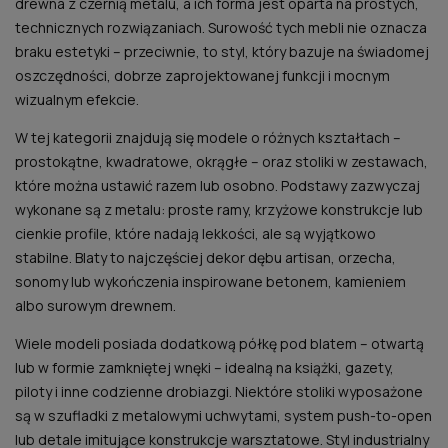
drewna z czernią metalu, a ich forma jest oparta na prostych,
technicznych rozwiązaniach. Surowość tych mebli nie oznacza
braku estetyki – przeciwnie, to styl, który bazuje na świadomej
oszczędności, dobrze zaprojektowanej funkcji i mocnym
wizualnym efekcie.
W tej kategorii znajdują się modele o różnych kształtach –
prostokątne, kwadratowe, okrągłe – oraz stoliki w zestawach,
które można ustawić razem lub osobno. Podstawy zazwyczaj
wykonane są z metalu: proste ramy, krzyżowe konstrukcje lub
cienkie profile, które nadają lekkości, ale są wyjątkowo
stabilne. Blaty to najczęściej dekor dębu artisan, orzecha,
sonomy lub wykończenia inspirowane betonem, kamieniem
albo surowym drewnem.
Wiele modeli posiada dodatkową półkę pod blatem – otwartą
lub w formie zamkniętej wnęki – idealną na książki, gazety,
piloty i inne codzienne drobiazgi. Niektóre stoliki wyposażone
są w szufladki z metalowymi uchwytami, system push-to-open
lub detale imitujące konstrukcje warsztatowe. Styl industrialny