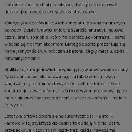
lubi odniesienia do funkcjonalności, dlatego często nawet
dekoracja ma swoje praktyczne zastosowanie.
Kolorystyka stolików loftowych koncentruje się na naturalnych
barwach: ciepłe drewno, chłodna szarość, antracyt, matowa
czerń, grafit. To meble, które nie potrzebują kontrastu – same
w sobie są mocnym akcentem. Dlatego dobrze prezentują się
na tle jasnych ścian, w otoczeniu betonu, cegły, metalu, szkła i
naturalnych tkanin.
Stoliki z tej kategorii świetnie wpisują się w nowoczesne salony
typu open space, ale sprawdzają się także w mniejszych
wnętrzach – jako kompaktowy mebel z charakterem. Lekkie
konstrukcje, otwarta forma i solidność wykonania sprawiają, że
mebel nie przytłacza przestrzeni, a wręcz przeciwnie – nadaje
jej wyraz.
Estetyka loftowa opiera się na autentyczności – a stoliki
kawowe w tej stylistyce dokładnie to oddają. Nic nie jest tu
przypadkowe: każdy spaw, każdy frez, każda krawędź ma