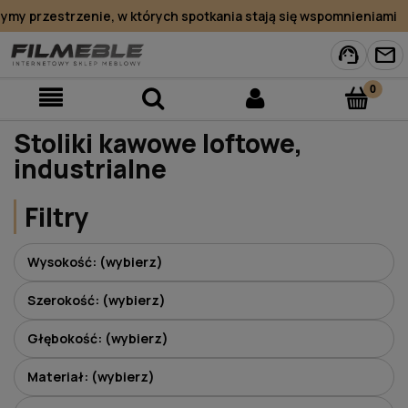
my przestrzenie, w których spotkania stają się wspomnieniami
support_agent
mail
Stoliki kawowe loftowe,
industrialne
Filtry
Wysokość: (wybierz)
Szerokość: (wybierz)
Głębokość: (wybierz)
Materiał: (wybierz)