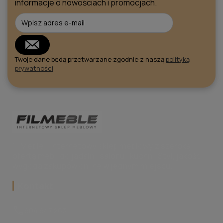
informacje o nowościach i promocjach.
Twoje dane będą przetwarzane zgodnie z naszą
polityką
prywatności
FilMeble - internetowy sklep meblowy z szeroką
ofertą mebli do jadalni, salonu i kuchni. Styl, jakość i
wygoda zakupów online w jednym miejscu.
Kontakt
call
604 947 263