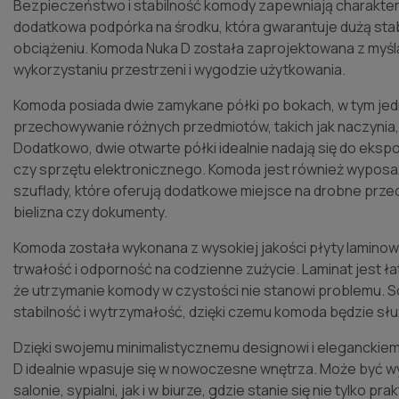
Bezpieczeństwo i stabilność komody zapewniają charakter
dodatkowa podpórka na środku, która gwarantuje dużą sta
obciążeniu. Komoda Nuka D została zaprojektowana z myś
wykorzystaniu przestrzeni i wygodzie użytkowania.
Komoda posiada dwie zamykane półki po bokach, w tym jed
przechowywanie różnych przedmiotów, takich jak naczynia
Dodatkowo, dwie otwarte półki idealnie nadają się do eksp
czy sprzętu elektronicznego. Komoda jest również wypos
szuflady, które oferują dodatkowe miejsce na drobne przedm
bielizna czy dokumenty.
Komoda została wykonana z wysokiej jakości płyty laminowa
trwałość i odporność na codzienne zużycie. Laminat jest łat
że utrzymanie komody w czystości nie stanowi problemu. S
stabilność i wytrzymałość, dzięki czemu komoda będzie służ
Dzięki swojemu minimalistycznemu designowi i elegancki
D idealnie wpasuje się w nowoczesne wnętrza. Może być 
salonie, sypialni, jak i w biurze, gdzie stanie się nie tylko 