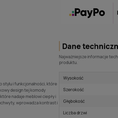
Dane technicz
Najważniejsze informacje tech
produktu.
Wysokość
stylu i funkcjonalności, które
Szerokość
kowy design tej komody
które nadaje meblowi ciepły i
Głębokość
 uchwyty, wprowadza kontrast i
Liczba drzwi