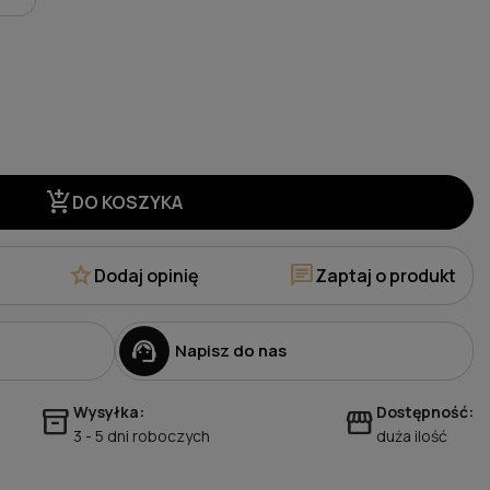
add_shopping_cart
DO KOSZYKA
star
chat
Dodaj opinię
Zaptaj o produkt
support_agent
Napisz do nas
Wysyłka:
Dostępność:
inventory_2
storefront
3 - 5 dni roboczych
duża ilość