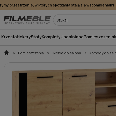
my przestrzenie, w których spotkania stają się wspomnieniami
Krzesła
Hokery
Stoły
Komplety Jadalniane
Pomieszczenia
»
»
»
Pomieszczenia
Meble do salonu
Komody do sal