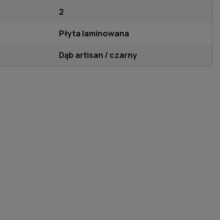
2
Płyta laminowana
Dąb artisan / czarny