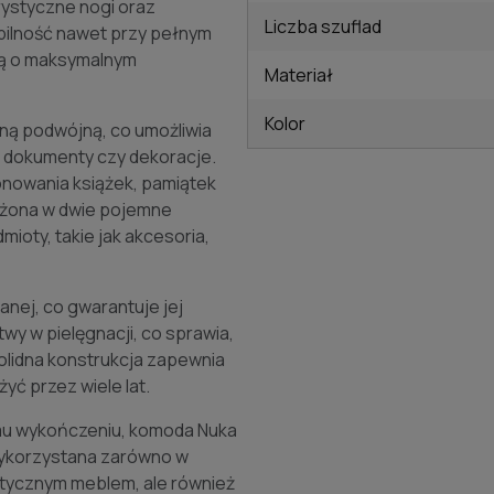
ystyczne nogi oraz
Liczba szuflad
bilność nawet przy pełnym
lą o maksymalnym
Materiał
Kolor
ną podwójną, co umożliwia
, dokumenty czy dekoracje.
onowania książek, pamiątek
ażona w dwie pojemne
ioty, takie jak akcesoria,
nej, co gwarantuje jej
wy w pielęgnacji, co sprawia,
olidna konstrukcja zapewnia
yć przez wiele lat.
emu wykończeniu, komoda Nuka
wykorzystana zarówno w
praktycznym meblem, ale również