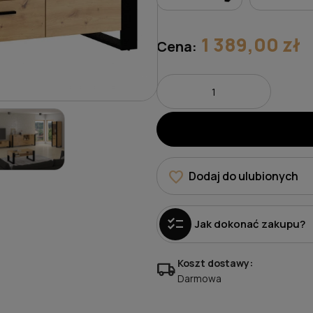
1 389,00 zł
Cena:
favorite
Dodaj do ulubionych
checklist
Jak dokonać zakupu?
Koszt dostawy:
local_shipping
Darmowa