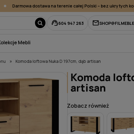
Darmowa dostawa na terenie całej Polski – bez ukrytych kos
support_agent
mail
604 947 263
SHOP@FILMEBLE
Kolekcje Mebli
»
onu
Komoda loftowa Nuka D 197cm, dąb artisan
Komoda loft
artisan
Zobacz również