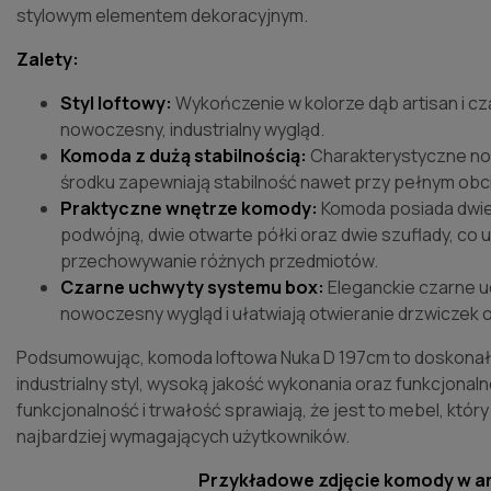
stylowym elementem dekoracyjnym.
Zalety:
Styl loftowy:
Wykończenie w kolorze dąb artisan i c
nowoczesny, industrialny wygląd.
Komoda z dużą stabilnością:
Charakterystyczne nog
środku zapewniają stabilność nawet przy pełnym obc
Praktyczne wnętrze komody:
Komoda posiada dwie
podwójną, dwie otwarte półki oraz dwie szuflady, co
przechowywanie różnych przedmiotów.
Czarne uchwyty systemu box:
Eleganckie czarne 
nowoczesny wygląd i ułatwiają otwieranie drzwiczek o
Podsumowując, komoda loftowa Nuka D 197cm to doskonał
industrialny styl, wysoką jakość wykonania oraz funkcjonaln
funkcjonalność i trwałość sprawiają, że jest to mebel, któr
najbardziej wymagających użytkowników.
Przykładowe zdjęcie komody w ar