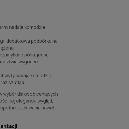
zarny nadaje komodzie
i i dodatkowa podpórka na
iążeniu.
 zamykane półki, jedną
 umożliwia wygodne
uchwyty nadają komodzie
raz szuflad.
y wybór dla osób ceniących
ość. Jej elegancki wygląd,
y spełni oczekiwania nawet
anżacji