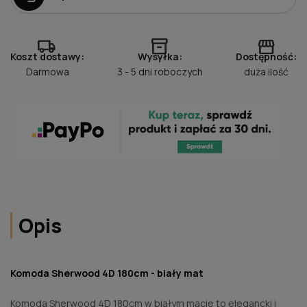
local_shipping
inventory_2
storefront
Koszt dostawy:
Wysyłka:
Dostępność:
Darmowa
3 - 5 dni roboczych
duża ilość
Opis
Komoda Sherwood 4D 180cm - biały mat
Komoda Sherwood 4D 180cm w białym macie to elegancki i