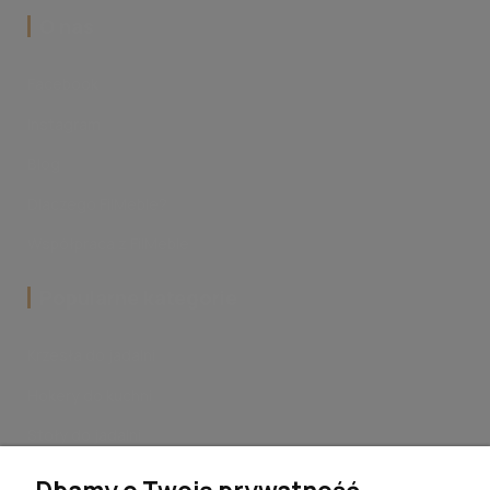
‎O nas
Facebook
Instagram
Blog
Dlaczego FilMeble?
Współpraca z FilMeble
Popularne kategorie
Krzesła do jadalni
Hokery do kuchni
Stoły do jadalni
Stoliki kawowe do salonu