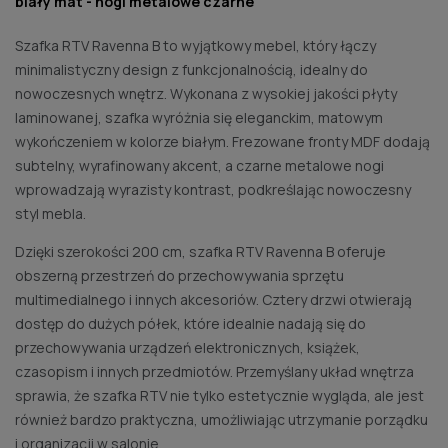
biały mat - nogi metalowe czarne
Szafka RTV Ravenna B to wyjątkowy mebel, który łączy
minimalistyczny design z funkcjonalnością, idealny do
nowoczesnych wnętrz. Wykonana z wysokiej jakości płyty
laminowanej, szafka wyróżnia się eleganckim, matowym
wykończeniem w kolorze białym. Frezowane fronty MDF dodają
subtelny, wyrafinowany akcent, a czarne metalowe nogi
wprowadzają wyrazisty kontrast, podkreślając nowoczesny
styl mebla.
Dzięki szerokości 200 cm, szafka RTV Ravenna B oferuje
obszerną przestrzeń do przechowywania sprzętu
multimedialnego i innych akcesoriów. Cztery drzwi otwierają
dostęp do dużych półek, które idealnie nadają się do
przechowywania urządzeń elektronicznych, książek,
czasopism i innych przedmiotów. Przemyślany układ wnętrza
sprawia, że szafka RTV nie tylko estetycznie wygląda, ale jest
również bardzo praktyczna, umożliwiając utrzymanie porządku
i organizacji w salonie.