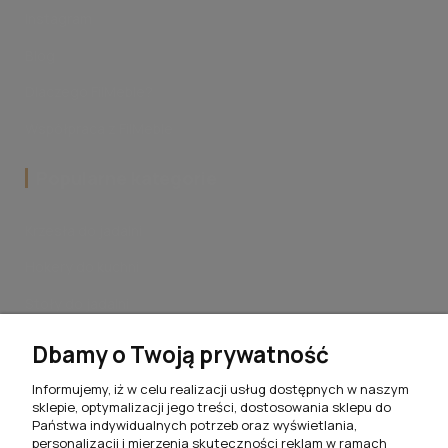
Instagram
Blog
Dlaczego FilMeble?
Współpraca z FilMeble
Popularne kategorie
Krzesła do jadalni
Hokery do kuchni
Stoły do jadalni
Stoliki kawowe do salonu
Dbamy o Twoją prywatność
Komplety jadalniane
Informujemy, iż w celu realizacji usług dostępnych w naszym
sklepie, optymalizacji jego treści, dostosowania sklepu do
Meblościanki do salonu
Państwa indywidualnych potrzeb oraz wyświetlania,
personalizacji i mierzenia skuteczności reklam w ramach