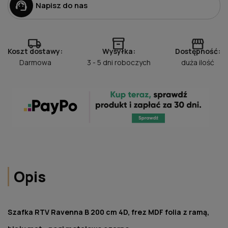
support_agent
Napisz do nas
local_shipping
inventory_2
storefront
Koszt dostawy:
Wysyłka:
Dostępność:
Darmowa
3 - 5 dni roboczych
duża ilość
Opis
Szafka RTV Ravenna B 200 cm 4D, frez MDF folia z ramą,