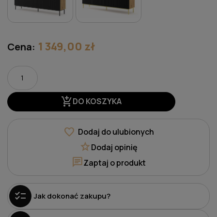
1 349,00 zł
Cena:
add_shopping_cart
DO KOSZYKA
favorite
Dodaj do ulubionych
star
Dodaj opinię
chat
Zaptaj o produkt
checklist
Jak dokonać zakupu?