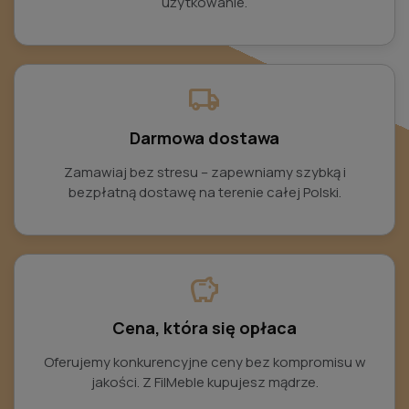
użytkowanie.
local_shipping
Darmowa dostawa
Zamawiaj bez stresu – zapewniamy szybką i
bezpłatną dostawę na terenie całej Polski.
savings
Cena, która się opłaca
Oferujemy konkurencyjne ceny bez kompromisu w
jakości. Z FilMeble kupujesz mądrze.