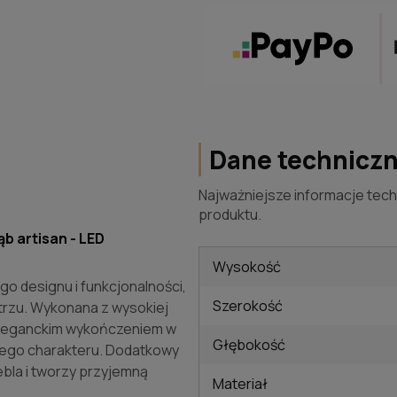
Dane technicz
Najważniejsze informacje tech
produktu.
 artisan - LED
Wysokość
 designu i funkcjonalności,
Szerokość
rzu. Wykonana z wysokiej
i eleganckim wykończeniem w
Głębokość
owego charakteru. Dodatkowy
bla i tworzy przyjemną
Materiał