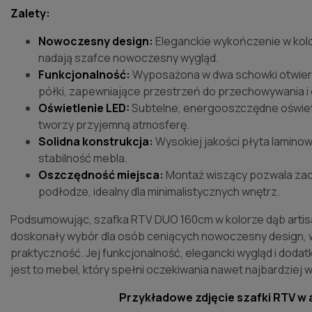
Zalety:
Nowoczesny design:
Eleganckie wykończenie w kolor
nadają szafce nowoczesny wygląd.
Funkcjonalność:
Wyposażona w dwa schowki otwiera
półki, zapewniające przestrzeń do przechowywania i 
Oświetlenie LED:
Subtelne, energooszczędne oświetle
tworzy przyjemną atmosferę.
Solidna konstrukcja:
Wysokiej jakości płyta lamino
stabilność mebla.
Oszczędność miejsca:
Montaż wiszący pozwala zao
podłodze, idealny dla minimalistycznych wnętrz.
Podsumowując, szafka RTV DUO 160cm w kolorze dąb artis
doskonały wybór dla osób ceniących nowoczesny design, 
praktyczność. Jej funkcjonalność, elegancki wygląd i dodat
jest to mebel, który spełni oczekiwania nawet najbardzie
Przykładowe zdjęcie szafki RTV w 