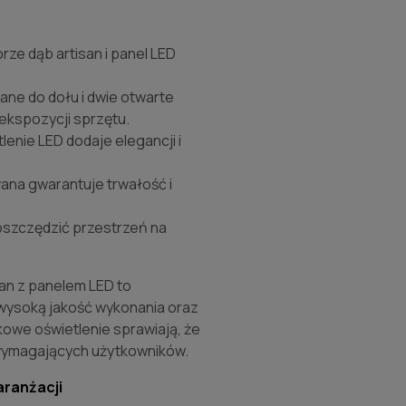
ze dąb artisan i panel LED
ne do dołu i dwie otwarte
ekspozycji sprzętu.
nie LED dodaje elegancji i
wana gwarantuje trwałość i
szczędzić przestrzeń na
an z panelem LED to
wysoką jakość wykonania oraz
kowe oświetlenie sprawiają, że
j wymagających użytkowników.
aranżacji