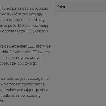
Kolor
 funkcjonalności i wygodzie
 dołu, które zapewniają
 jak sprzęt multimedialny,
rte półki, które umożliwiają
ak odtwarzacze DVD, konsole
z oświetleniem LED, który nie
mebla. Oświetlenie LED tworzy
onuje się z nowoczesnym
obsłudze, co czyni go
trwałość, co jest szczególnie
ozwala zaoszczędzić cenną
, idealnie wpisującego się w
o podkreśla nowoczesny
iu.