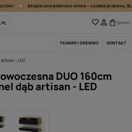
ztów!
Bezpieczne płatności online – szybkie przelewy, BLIK
person
favorite
shopping_bag
(pusty)
.PL
TKANINY I DREWNO
KONTAKT
artisan - LED
nowoczesna DUO 160cm
nel dąb artisan - LED