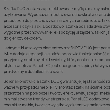
Szafka DUO została zaprojektowana z myślą o maksymalnej
użytkowania. Wyposażona jest w dwa schowki otwierane do
przestrzeń do przechowywania różnych przedmiotów, takich
akcesoria czy książki. Dodatkowo, szafka posiada dwie otwa
wygodne przechowywanie i ekspozycję urządzeń, takich j
do gier czy dekodery.
Jednym z kluczowych elementów szafki RTV DUO jest panel 
tylko dodaje elegancji, ale także poprawia funkcjonalność 
przyjemny, subtelny efekt świetlny, który doskonale komp
stylem wnętrza. Panel LED jest energooszczędny i łatwy w 
praktycznym dodatkiem do szafki.
Solidna konstrukcja szafki DUO gwarantuje jej stabilność i 
ważne w przypadku mebli RTV. Montaż szafki na ścianie p
przestrzeń na podłodze i tworzy efekt „lewitującego” mebla
minimalistyczne trendy wnętrzarskie. Panel LED dodatkow
charakter mebla, tworząc wyjątkowy akcent w pomieszczen