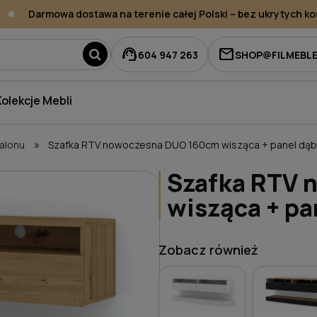
Darmowa dostawa na terenie całej Polski – bez ukrytych kos
support_agent
mail
604 947 263
SHOP@FILMEBLE
Kolekcje Mebli
»
salonu
Szafka RTV nowoczesna DUO 160cm wisząca + panel dąb 
Szafka RTV 
wisząca + pa
Zobacz również