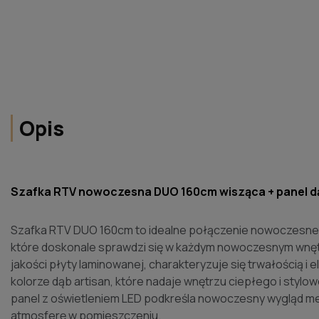
Opis
Szafka RTV nowoczesna DUO 160cm wisząca + panel dąb
Szafka RTV DUO 160cm to idealne połączenie nowoczesnego
które doskonale sprawdzi się w każdym nowoczesnym wnęt
jakości płyty laminowanej, charakteryzuje się trwałością 
kolorze dąb artisan, które nadaje wnętrzu ciepłego i styl
panel z oświetleniem LED podkreśla nowoczesny wygląd me
atmosferę w pomieszczeniu.