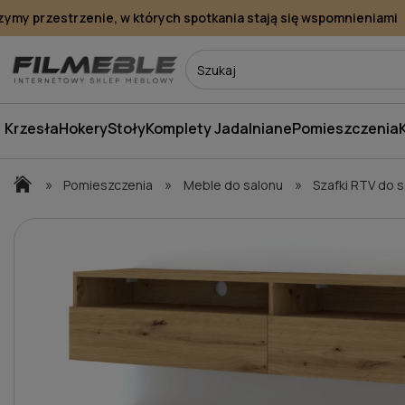
y przestrzenie, w których spotkania stają się wspomnieniami
Krzesła
Hokery
Stoły
Komplety Jadalniane
Pomieszczenia
»
»
»
Pomieszczenia
Meble do salonu
Szafki RTV do 