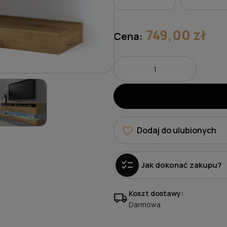
749,00 zł
Cena:
favorite
Dodaj do ulubionych
checklist
Jak dokonać zakupu?
Koszt dostawy:
local_shipping
Darmowa