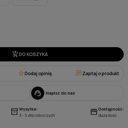
add_shopping_cart
DO KOSZYKA
star
chat
Dodaj opinię
Zaptaj o produkt
support_agent
Napisz do nas
Wysyłka:
Dostępność:
inventory_2
storefront
3 - 5 dni roboczych
duża ilość