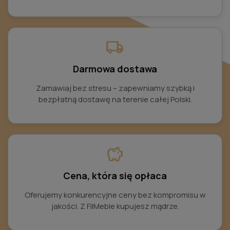
local_shipping
Darmowa dostawa
Zamawiaj bez stresu – zapewniamy szybką i
bezpłatną dostawę na terenie całej Polski.
savings
Cena, która się opłaca
Oferujemy konkurencyjne ceny bez kompromisu w
jakości. Z FilMeble kupujesz mądrze.