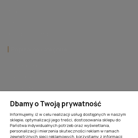
Instagram
Blog
Dlaczego FilMeble?
Współpraca z FilMeble
Popularne kategorie
Krzesła do jadalni
Hokery do kuchni
Stoły do jadalni
Stoliki kawowe do salonu
Dbamy o Twoją prywatność
Komplety jadalniane
Informujemy, iż w celu realizacji usług dostępnych w naszym
sklepie, optymalizacji jego treści, dostosowania sklepu do
Meblościanki do salonu
Państwa indywidualnych potrzeb oraz wyświetlania,
personalizacji i mierzenia skuteczności reklam w ramach
Szafki RTV do salonu
zewnętrznych sieci reklamowych, korzystamy z informacji