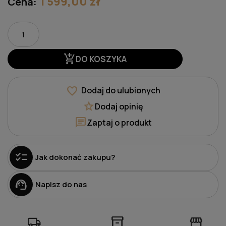
1 599,00 zł
Cena:
add_shopping_cart
DO KOSZYKA
favorite
Dodaj do ulubionych
star
Dodaj opinię
chat
Zaptaj o produkt
checklist
Jak dokonać zakupu?
support_agent
Napisz do nas
local_shipping
inventory_2
storefront