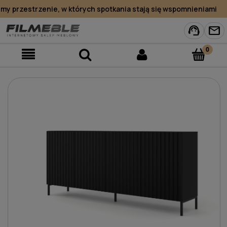
y przestrzenie, w których spotkania stają się wspomnieniami
support_agent
mail