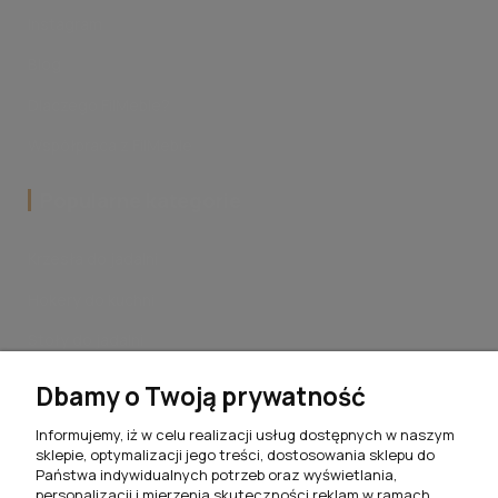
Instagram
Blog
Dlaczego FilMeble?
Współpraca z FilMeble
Popularne kategorie
Krzesła do jadalni
Hokery do kuchni
Stoły do jadalni
Stoliki kawowe do salonu
Dbamy o Twoją prywatność
Komplety jadalniane
Informujemy, iż w celu realizacji usług dostępnych w naszym
sklepie, optymalizacji jego treści, dostosowania sklepu do
Meblościanki do salonu
Państwa indywidualnych potrzeb oraz wyświetlania,
personalizacji i mierzenia skuteczności reklam w ramach