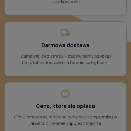
użytkowanie.
local_shipping
Darmowa dostawa
Zamawiaj bez stresu – zapewniamy szybką i
bezpłatną dostawę na terenie całej Polski.
savings
Cena, która się opłaca
Oferujemy konkurencyjne ceny bez kompromisu w
jakości. Z FilMeble kupujesz mądrze.