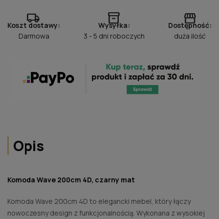
local_shipping
inventory_2
storefront
Koszt dostawy:
Wysyłka:
Dostępność:
Darmowa
3 - 5 dni roboczych
duża ilość
Opis
Komoda Wave 200cm 4D, czarny mat
Komoda Wave 200cm 4D to elegancki mebel, który łączy
nowoczesny design z funkcjonalnością. Wykonana z wysokiej