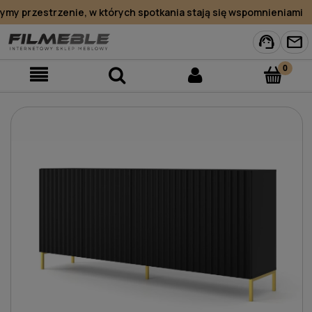
y przestrzenie, w których spotkania stają się wspomnieniami
support_agent
mail