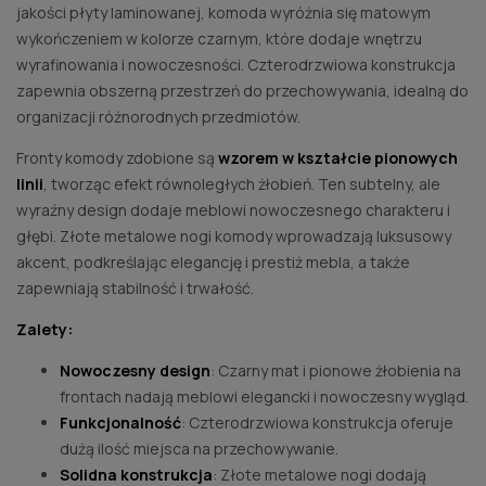
jakości płyty laminowanej, komoda wyróżnia się matowym
wykończeniem w kolorze czarnym, które dodaje wnętrzu
wyrafinowania i nowoczesności. Czterodrzwiowa konstrukcja
zapewnia obszerną przestrzeń do przechowywania, idealną do
organizacji różnorodnych przedmiotów.
Fronty komody zdobione są
wzorem w kształcie pionowych
linii
, tworząc efekt równoległych żłobień. Ten subtelny, ale
wyraźny design dodaje meblowi nowoczesnego charakteru i
głębi. Złote metalowe nogi komody wprowadzają luksusowy
akcent, podkreślając elegancję i prestiż mebla, a także
zapewniają stabilność i trwałość.
Zalety:
Nowoczesny design
: Czarny mat i pionowe żłobienia na
frontach nadają meblowi elegancki i nowoczesny wygląd.
Funkcjonalność
: Czterodrzwiowa konstrukcja oferuje
dużą ilość miejsca na przechowywanie.
Solidna konstrukcja
: Złote metalowe nogi dodają