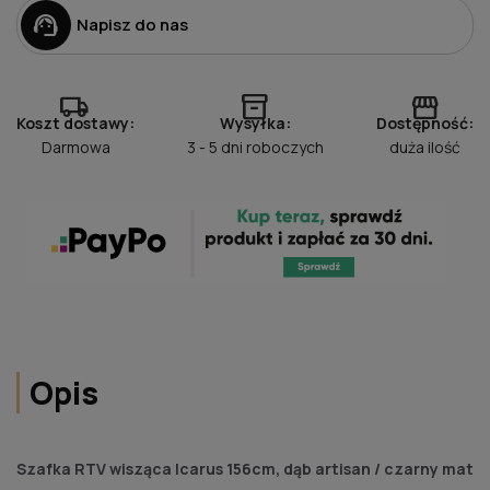
support_agent
Napisz do nas
local_shipping
inventory_2
storefront
Koszt dostawy:
Wysyłka:
Dostępność:
Darmowa
3 - 5 dni roboczych
duża ilość
Opis
Szafka RTV wisząca Icarus 156cm, dąb artisan / czarny mat