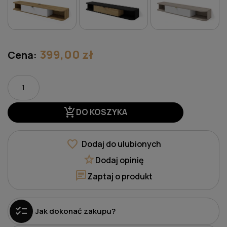
399,00 zł
Cena:
add_shopping_cart
DO KOSZYKA
favorite
Dodaj do ulubionych
star
Dodaj opinię
chat
Zaptaj o produkt
checklist
Jak dokonać zakupu?