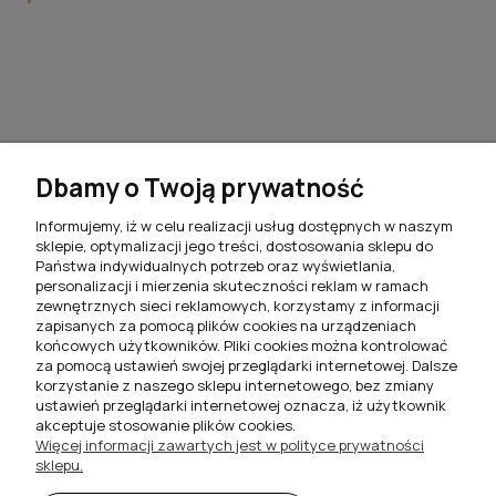
Krzesła do jadalni
Hokery do kuchni
Stoły do jadalni
Stoliki kawowe do salonu
Dbamy o Twoją prywatność
Komplety jadalniane
Informujemy, iż w celu realizacji usług dostępnych w naszym
sklepie, optymalizacji jego treści, dostosowania sklepu do
Meblościanki do salonu
Państwa indywidualnych potrzeb oraz wyświetlania,
personalizacji i mierzenia skuteczności reklam w ramach
Szafki RTV do salonu
zewnętrznych sieci reklamowych, korzystamy z informacji
zapisanych za pomocą plików cookies na urządzeniach
Komody do salonu
końcowych użytkowników. Pliki cookies można kontrolować
za pomocą ustawień swojej przeglądarki internetowej. Dalsze
Witryny do salonu
korzystanie z naszego sklepu internetowego, bez zmiany
ustawień przeglądarki internetowej oznacza, iż użytkownik
Szafki nocne do sypialni
akceptuje stosowanie plików cookies.
Więcej informacji zawartych jest w polityce prywatności
Półki wiszące
sklepu.
Biurka i toaletki