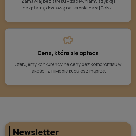
Zamawiaj bez stresu – zapewniamy szybką i
bezpłatną dostawę na terenie całej Polski.
savings
Cena, która się opłaca
Oferujemy konkurencyjne ceny bez kompromisu w
jakości. Z FilMeble kupujesz mądrze.
Newsletter