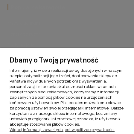
Popularne kategorie
Krzesła do jadalni
Hokery do kuchni
Stoły do jadalni
Stoliki kawowe do salonu
Dbamy o Twoją prywatność
Komplety jadalniane
Informujemy, iż w celu realizacji usług dostępnych w naszym
sklepie, optymalizacji jego treści, dostosowania sklepu do
Meblościanki do salonu
Państwa indywidualnych potrzeb oraz wyświetlania,
personalizacji i mierzenia skuteczności reklam w ramach
Szafki RTV do salonu
zewnętrznych sieci reklamowych, korzystamy z informacji
zapisanych za pomocą plików cookies na urządzeniach
Komody do salonu
końcowych użytkowników. Pliki cookies można kontrolować
za pomocą ustawień swojej przeglądarki internetowej. Dalsze
Witryny do salonu
korzystanie z naszego sklepu internetowego, bez zmiany
ustawień przeglądarki internetowej oznacza, iż użytkownik
Szafki nocne do sypialni
akceptuje stosowanie plików cookies.
Więcej informacji zawartych jest w polityce prywatności
Półki wiszące