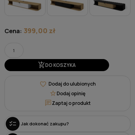
399,00 zł
Cena:
add_shopping_cart
DO KOSZYKA
favorite
Dodaj do ulubionych
star
Dodaj opinię
chat
Zaptaj o produkt
checklist
Jak dokonać zakupu?