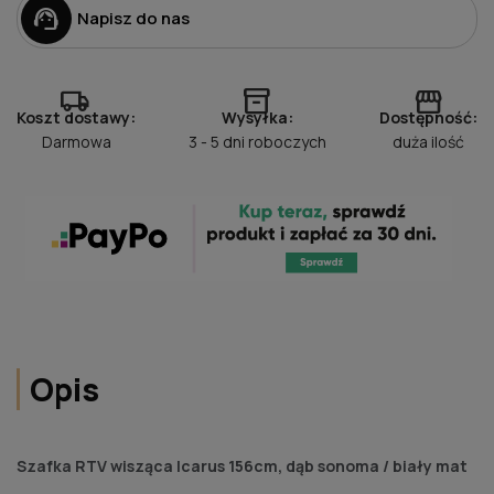
support_agent
Napisz do nas
local_shipping
inventory_2
storefront
Koszt dostawy:
Wysyłka:
Dostępność:
Darmowa
3 - 5 dni roboczych
duża ilość
Opis
Szafka RTV wisząca Icarus 156cm, dąb sonoma / biały mat