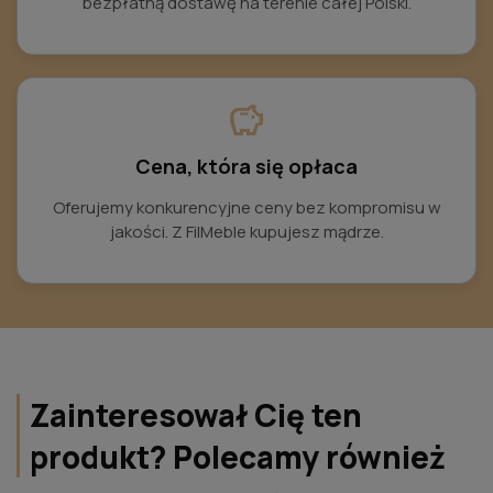
bezpłatną dostawę na terenie całej Polski.
savings
Cena, która się opłaca
Oferujemy konkurencyjne ceny bez kompromisu w
jakości. Z FilMeble kupujesz mądrze.
Zainteresował Cię ten
produkt? Polecamy również