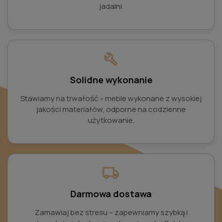
jadalni.
build
Solidne wykonanie
Stawiamy na trwałość – meble wykonane z wysokiej
jakości materiałów, odporne na codzienne
użytkowanie.
local_shipping
Darmowa dostawa
Zamawiaj bez stresu – zapewniamy szybką i