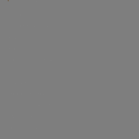
Kontakt
Polityka Prywatności
Regulamin
Reklamacje
Odstąpienie od umowy
Płatności
Dostawa
Jak dokonać zakupu?
Pytania i Odpowiedzi
FilMeble Lokalnie
Tkaniny i Drewno