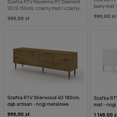
Szafka RTV Ravenna PC Diament
biały mat 
2D1S 150cm, czarny mat / czarny
ze złotymi
połysk - nogi metalowe czarne
999,00 zł
999,00 zł
szpilka
Szafka RTV Sherwood 4D 180cm,
Szafka RTV
dąb artisan - nogi metalowe
mat - nog
czarne ze złotymi zdobieniami
999,00 zł
1 149,00 z