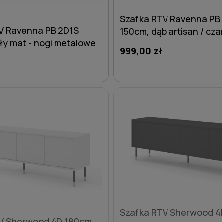
Szafka RTV Ravenna PB
V Ravenna PB 2D1S
150cm, dąb artisan / cza
ły mat - nogi metalowe
nogi metalowe czarne sz
999,00 zł
ilka
DO KOSZYKA
DO KOSZYKA
Szafka RTV Sherwood 4
V Sherwood 4D 180cm,