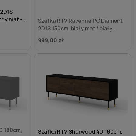
 2D1S
rny mat -
Szafka RTV Ravenna PC Diament
pilka
2D1S 150cm, biały mat / biały
połysk - nogi metalowe czarne
999,00 zł
szpilka
D 180cm,
Szafka RTV Sherwood 4D 180cm,