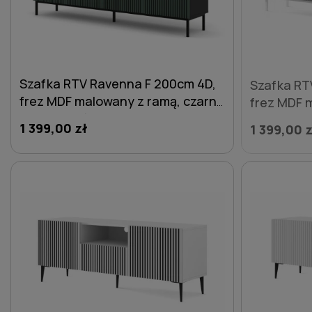
Szafka RTV Ravenna F 200cm 4D,
Szafka RT
frez MDF malowany z ramą, czarny
frez MDF 
mat / zieleń - nogi metalowe
mat / ziel
1 399,00 zł
1 399,00 z
czarne
DO KOSZYKA