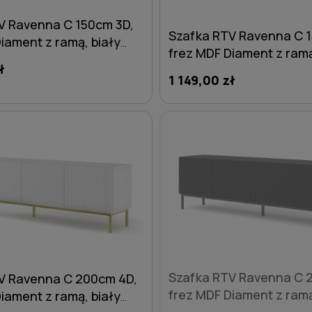
V Ravenna C 150cm 3D,
Szafka RTV Ravenna C 
iament z ramą, biały
frez MDF Diament z ram
y połysk - nogi metalowe
ł
mat / czarny połysk - no
1 149,00 zł
metalowe czarne
DO KOSZYKA
DO KOSZYKA
Szafka RTV Ravenna C 
V Ravenna C 200cm 4D,
frez MDF Diament z ram
iament z ramą, biały