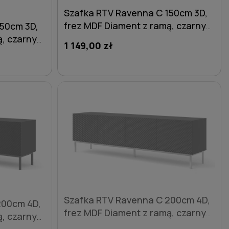
Szafka RTV Ravenna C 150cm 3D,
frez MDF Diament z ramą, czarny
150cm 3D,
mat / czarny połysk - nogi
ą, czarny
1 149,00 zł
metalowe złote
gi
DO KOSZYKA
Szafka RTV Ravenna C 200cm 4D,
200cm 4D,
frez MDF Diament z ramą, czarny
ą, czarny
mat / czarny połysk - nogi