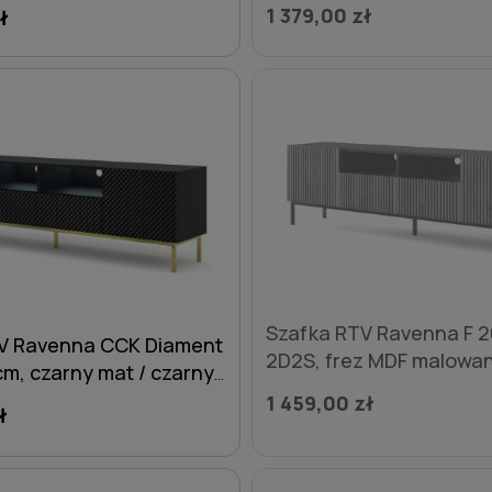
mat / czarny połysk - no
y połysk - nogi metalowe
1 379,00 zł
ł
metalowe czarne
DO KOSZYKA
Szafka RTV Ravenna F 
V Ravenna CCK Diament
2D2S, frez MDF malowan
m, czarny mat / czarny
czarny mat / dąb artisan
ogi metalowe złote
1 459,00 zł
ł
metalowe czarne
DO KOSZYKA