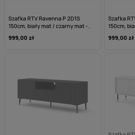
Szafka RTV Ravenna P 2D1S
Szafka RT
150cm, biały mat / czarny mat -
150cm, bia
nogi metalowe czarne szpilka
czarne szp
999,00 zł
999,00 zł
DO KOSZYKA
Szafka RT