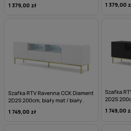
mat / biał
mat / biały połysk - nogi metalowe
1 379,00 z
1 379,00 zł
złote
czarne
DO KOSZYKA
Szafka RT
Szafka RTV Ravenna CCK Diament
2D2S 200c
2D2S 200cm, biały mat / biały
połysk - n
połysk - nogi metalowe złote
1 749,00 z
1 749,00 zł
DO KOSZYKA