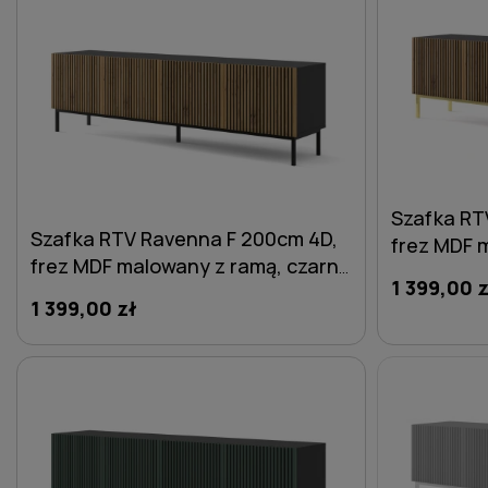
Szafka RT
Szafka RTV Ravenna F 200cm 4D,
frez MDF 
frez MDF malowany z ramą, czarny
mat / dąb 
1 399,00 z
mat / dąb artisan - nogi metalowe
złote
1 399,00 zł
czarne
DO KOSZYKA