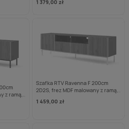
gi
1 379,00 zł
metalowe złote
Szafka RTV Ravenna F 200cm
200cm
2D2S, frez MDF malowany z ramą,
y z ramą,
czarny mat / dąb artisan - nogi
1 459,00 zł
 - nogi
metalowe złote