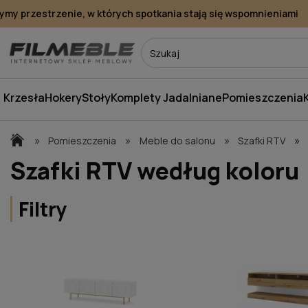
y przestrzenie, w których spotkania stają się wspomnieniami
Krzesła
Hokery
Stoły
Komplety Jadalniane
Pomieszczenia
»
»
»
»
Pomieszczenia
Meble do salonu
Szafki RTV
Szafki RTV według koloru
Filtry