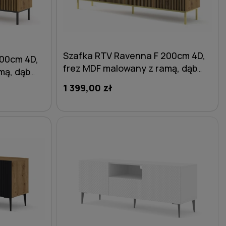
Szafka RTV Ravenna F 200cm 4D,
200cm 4D,
frez MDF malowany z ramą, dąb
mą, dąb
artisan - nogi metalowe złote
 czarne
1 399,00 zł
DO KOSZYKA