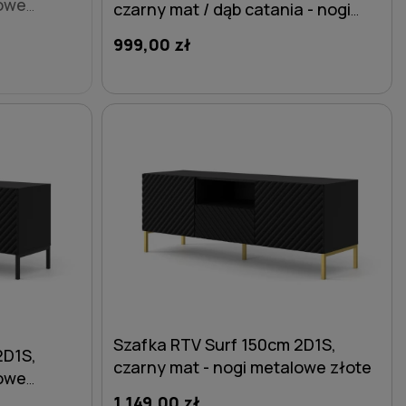
lowe
czarny mat / dąb catania - nogi
eniami
metalowe czarne ze złotymi
999,00 zł
zdobieniami
DO KOSZYKA
Szafka RTV Surf 150cm 2D1S,
2D1S,
czarny mat - nogi metalowe złote
lowe
1 149,00 zł