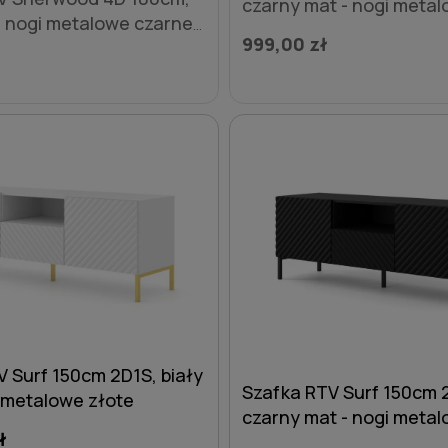
czarny mat - nogi meta
- nogi metalowe czarne
czarne ze złotymi zdobi
999,00 zł
 zdobieniami
 Surf 150cm 2D1S, biały
Szafka RTV Surf 150cm 
i metalowe złote
czarny mat - nogi meta
ł
czarne