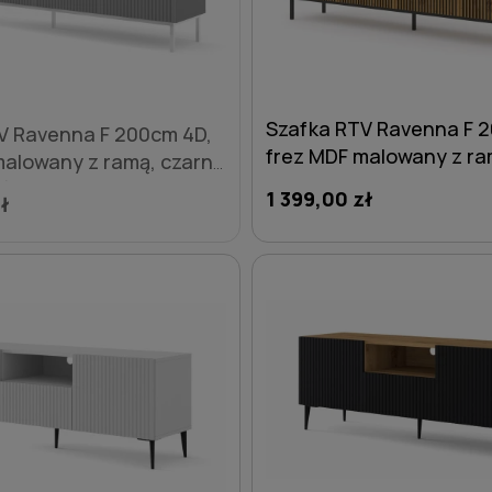
Szafka RTV Ravenna F 
V Ravenna F 200cm 4D,
frez MDF malowany z ra
malowany z ramą, czarny
artisan - nogi metalowe
eń - nogi metalowe złote
1 399,00 zł
ł
DO KOSZYKA