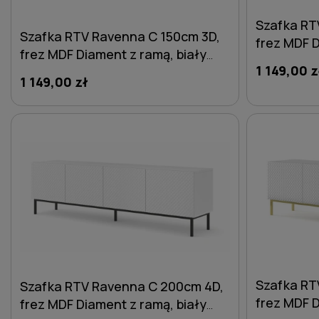
Szafka RT
Szafka RTV Ravenna C 150cm 3D,
frez MDF D
frez MDF Diament z ramą, biały
mat / biał
1 149,00 z
mat / biały połysk - nogi metalowe
złote
1 149,00 zł
czarne
DO KOSZYKA
Szafka RT
Szafka RTV Ravenna C 200cm 4D,
frez MDF D
frez MDF Diament z ramą, biały