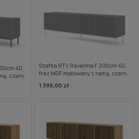
Szafka RTV Ravenna F 200cm 4D,
200cm 4D,
frez MDF malowany z ramą, czarny
mą, czarny
mat / granat - nogi metalowe
alowe
1 399,00 zł
złote