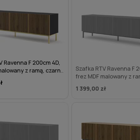
V Ravenna F 200cm 4D,
Szafka RTV Ravenna F 
malowany z ramą, czarny
frez MDF malowany z ra
artisan - nogi metalowe
ł
mat / granat - nogi met
1 399,00 zł
czarne
DO KOSZYKA