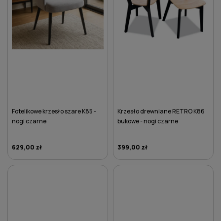
Fotelikowe krzesło szare K85 -
Krzesło drewniane RETRO K86
nogi czarne
bukowe - nogi czarne
629,00 zł
399,00 zł
DO KOSZYKA
DO KOSZYKA