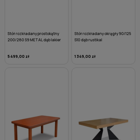
Stół rozkładany prostokątny
Stół rozkładany okrągły 90/125
200/280 S9 METAL dąb lakier
S10 dąb rustikal
5 499,00 zł
1 349,00 zł
DO KOSZYKA
DO KOSZYKA