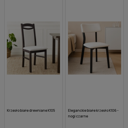
Krzesło białe drewniane K105
Eleganckie białe krzesło K106 -
nogi czarne