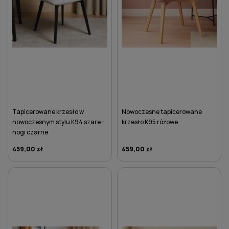
Tapicerowane krzesło w
Nowoczesne tapicerowane
nowoczesnym stylu K94 szare -
krzesło K95 różowe
nogi czarne
459,00 zł
459,00 zł
DO KOSZYKA
DO KOSZYKA