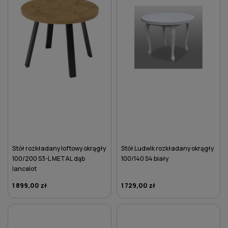
Stół rozkładany loftowy okrągły
Stół Ludwik rozkładany okrągły
100/200 S3-L METAL dąb
100/140 S4 biały
lancelot
1 899,00 zł
1 729,00 zł
DO KOSZYKA
DO KOSZYKA