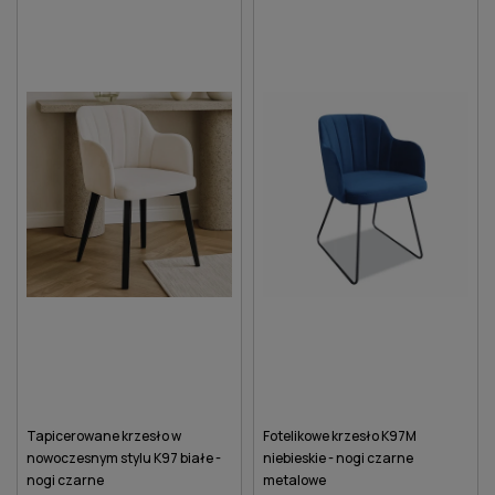
Tapicerowane krzesło w
Fotelikowe krzesło K97M
nowoczesnym stylu K97 białe -
niebieskie - nogi czarne
nogi czarne
metalowe