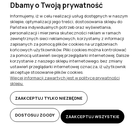
Dbamy o Twoją prywatność
Stół rozkładany prostokątny
Stół rozkładany prostokątny
160/215 S18 fornir dębowy z
160/200 S18-L wenge
Informujemy, iż w celu realizacji usług dostępnych w naszym
sękami - nogi białe
sklepie, optymalizacji jego treści, dostosowania sklepu do
1 449,00 zł
1 149,00 zł
Państwa indywidualnych potrzeb oraz wyświetlania,
personalizacji i mierzenia skuteczności reklam w ramach
zewnętrznych sieci reklamowych, korzystamy z informacji
DO KOSZYKA
DO KOSZYKA
zapisanych za pomocą plików cookies na urządzeniach
końcowych użytkowników. Pliki cookies można kontrolować
za pomocą ustawień swojej przeglądarki internetowej. Dalsze
korzystanie z naszego sklepu internetowego, bez zmiany
ustawień przeglądarki internetowej oznacza, iż użytkownik
akceptuje stosowanie plików cookies.
Więcej informacji zawartych jest w polityce prywatności
sklepu.
ZAAKCEPTUJ TYLKO NIEZBĘDNE
DOSTOSUJ ZGODY
ZAAKCEPTUJ WSZYSTKIE