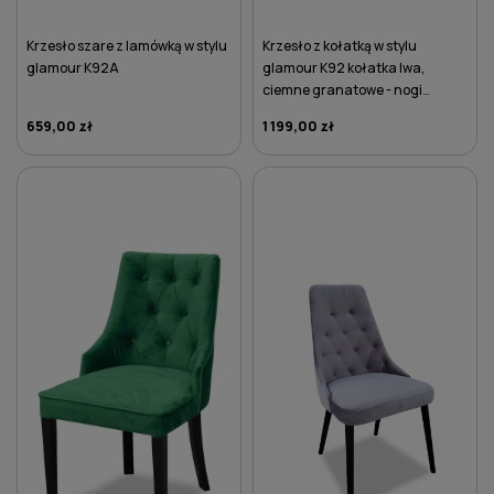
Krzesło szare z lamówką w stylu
Krzesło z kołatką w stylu
glamour K92A
glamour K92 kołatka lwa,
ciemne granatowe - nogi
czarne
659,00 zł
1 199,00 zł
DO KOSZYKA
DO KOSZYKA