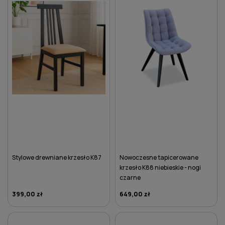
Stylowe drewniane krzesło K87
Nowoczesne tapicerowane
krzesło K88 niebieskie - nogi
czarne
399,00 zł
649,00 zł
DO KOSZYKA
DO KOSZYKA