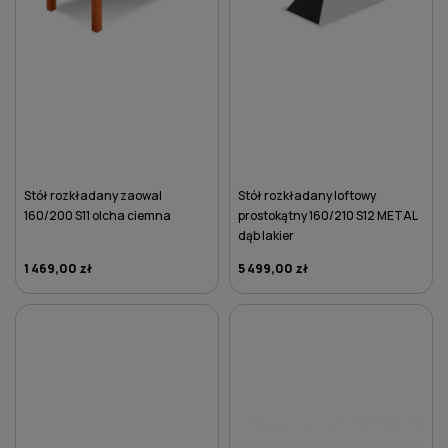
Stół rozkładany zaowal
Stół rozkładany loftowy
160/200 S11 olcha ciemna
prostokątny 160/210 S12 METAL
dąb lakier
1 469,00 zł
5 499,00 zł
DO KOSZYKA
DO KOSZYKA