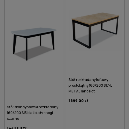
Stół rozkładany loftowy
prostokątny 160/200 S17-L
METAL lancelot
1 699,00 zł
Stół skandynawski rozkładany
160/200 S15 blat biały - nogi
czarne
1 449,00 zł