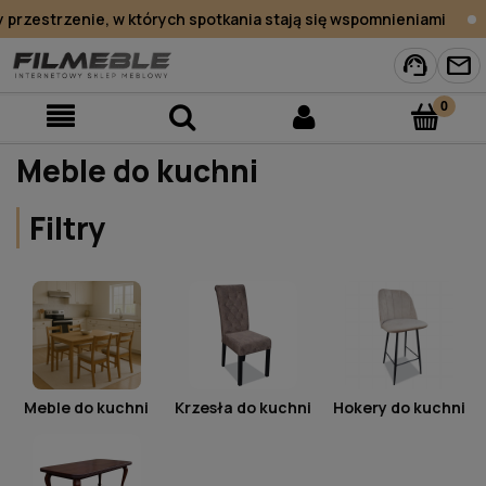
zestrzenie, w których spotkania stają się wspomnieniami
support_agent
mail
Meble do kuchni
Filtry
Meble do kuchni
Krzesła do kuchni
Hokery do kuchni