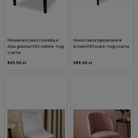
Pikowane krzesło z kołatką w
Nowoczesne tapicerowane
stylu glamour K92 zielone - nogi
krzesło K93 szare - nogi czarne
czarne
829,00 zł
689,00 zł
DO KOSZYKA
DO KOSZYKA