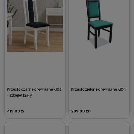
Krzesło czarne drewniane K103
Krzesło zielone drewniane K104
- szkielet biały
419,00 zł
299,00 zł
DO KOSZYKA
DO KOSZYKA