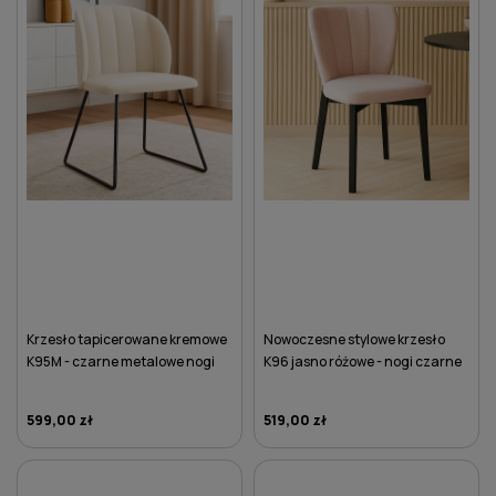
Krzesło tapicerowane kremowe
Nowoczesne stylowe krzesło
K95M - czarne metalowe nogi
K96 jasno różowe - nogi czarne
599,00 zł
519,00 zł
DO KOSZYKA
DO KOSZYKA