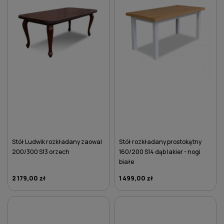
Stół Ludwik rozkładany zaowal
Stół rozkładany prostokątny
200/300 S13 orzech
160/200 S14 dąb lakier - nogi
białe
2 179,00 zł
1 499,00 zł
DO KOSZYKA
DO KOSZYKA