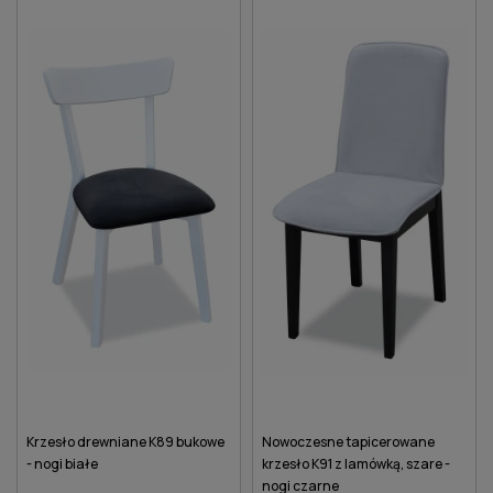
Krzesło drewniane K89 bukowe
Nowoczesne tapicerowane
- nogi białe
krzesło K91 z lamówką, szare -
nogi czarne