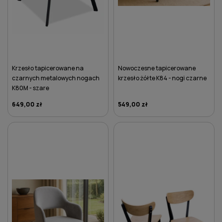
Krzesło tapicerowane na
Nowoczesne tapicerowane
czarnych metalowych nogach
krzesło żółte K84 - nogi czarne
K80M - szare
649,00 zł
549,00 zł
DO KOSZYKA
DO KOSZYKA