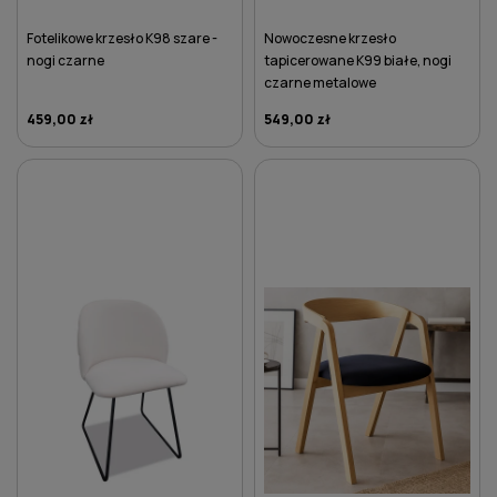
Fotelikowe krzesło K98 szare -
Nowoczesne krzesło
nogi czarne
tapicerowane K99 białe, nogi
czarne metalowe
459,00 zł
549,00 zł
DO KOSZYKA
DO KOSZYKA