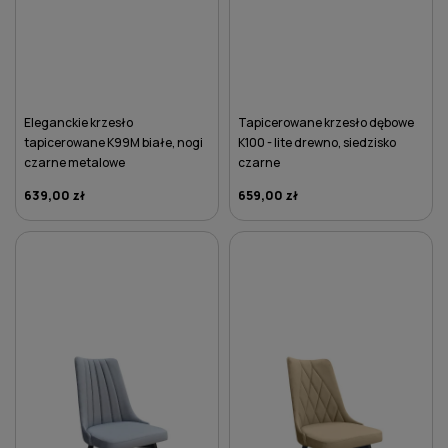
Eleganckie krzesło
Tapicerowane krzesło dębowe
tapicerowane K99M białe, nogi
K100 - lite drewno, siedzisko
czarne metalowe
czarne
639,00 zł
659,00 zł
DO KOSZYKA
DO KOSZYKA