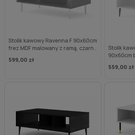
Stolik kawowy Ravenna F 90x60cm
Stolik ka
frez MDF malowany z ramą, czarny
90x60cm b
mat / zieleń - nogi złote metalowe
599,00 zł
metalowe 
proste
559,00 zł