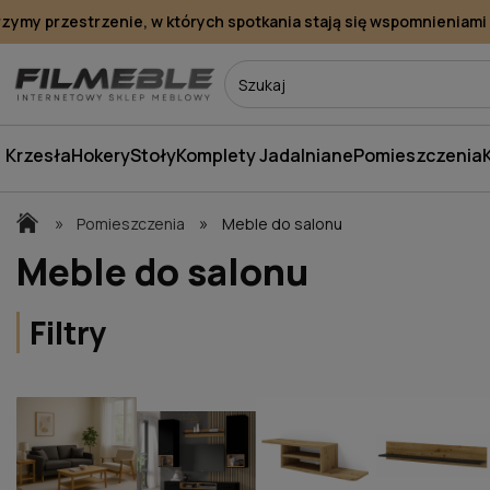
my przestrzenie, w których spotkania stają się wspomnieniami
Krzesła
Hokery
Stoły
Komplety Jadalniane
Pomieszczenia
»
»
Pomieszczenia
Meble do salonu
Meble do salonu
Filtry