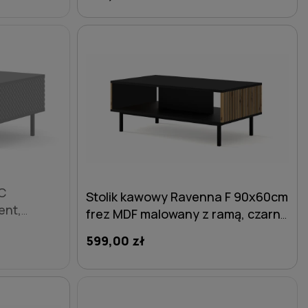
DO KOSZYKA
C
Stolik kawowy Ravenna F 90x60cm
ent,
frez MDF malowany z ramą, czarny
sk - nogi
mat / dąb artisan - nogi czarne
599,00 zł
metalowe proste
DO KOSZYKA