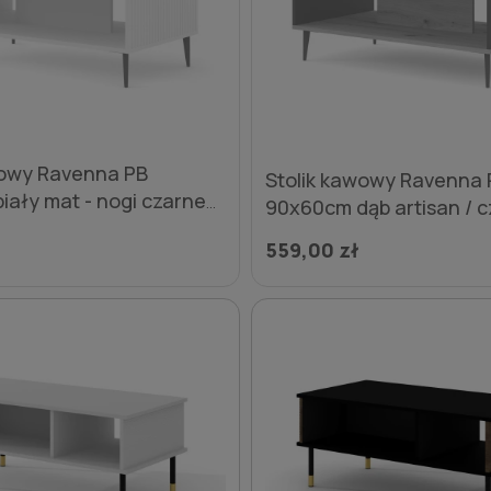
wowy Ravenna PB
Stolik kawowy Ravenna 
iały mat - nogi czarne
90x60cm dąb artisan / 
szpilka
- nogi czarne metalowe 
559,00 zł