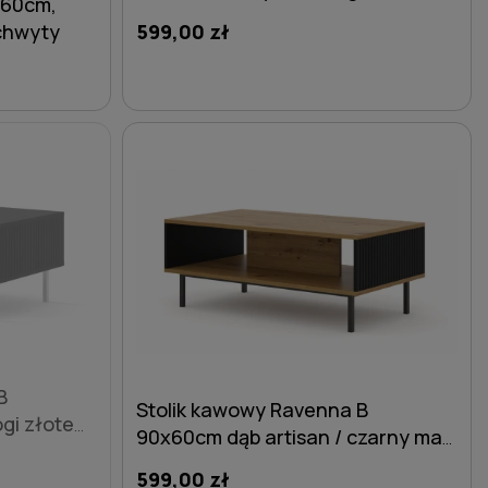
x60cm,
metalowe proste
uchwyty
599,00 zł
DO KOSZYKA
B
Stolik kawowy Ravenna B
gi złote
90x60cm dąb artisan / czarny mat,
nogi czarne metalowe proste
599,00 zł