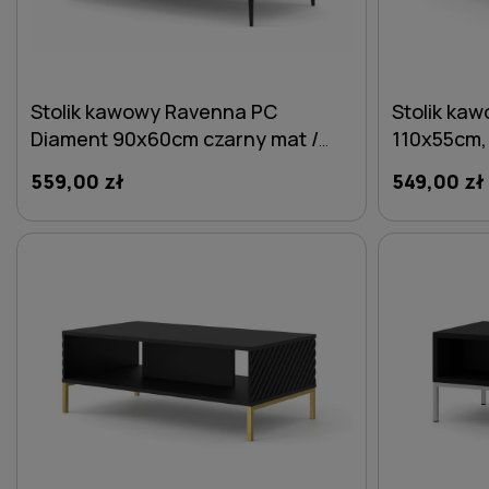
Stolik kawowy Ravenna PC
Stolik ka
Diament 90x60cm czarny mat /
110x55cm, 
czarny połysk - nogi czarne
metalowe 
559,00 zł
549,00 zł
metalowe szpilka
DO KOSZYKA