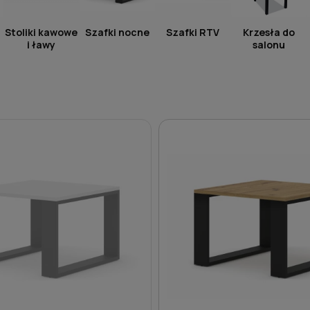
Stoliki kawowe
Szafki nocne
Szafki RTV
Krzesła do
i ławy
salonu