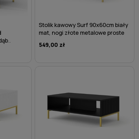
Stolik kawowy Surf 90x60cm biały
d
mat, nogi złote metalowe proste
dąb
549,00 zł
etalowe ze
DO KOSZYKA