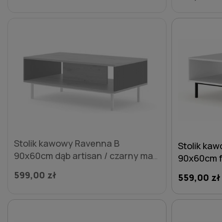
Stolik kawowy Ravenna B
Stolik ka
90x60cm dąb artisan / czarny mat,
90x60cm f
nogi złote metalowe proste
mat / biał
599,00 zł
559,00 zł
metalowe 