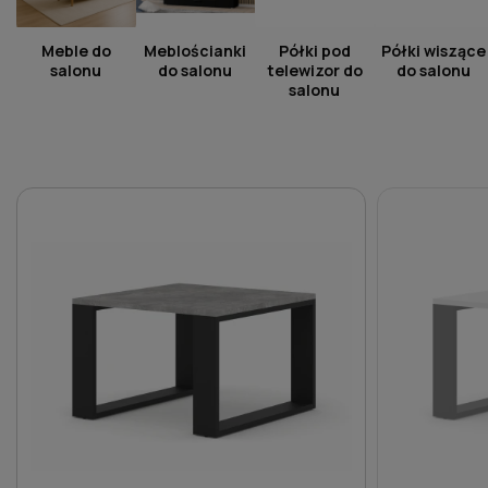
Meble do
Meblościanki
Półki pod
Półki wiszące
salonu
do salonu
telewizor do
do salonu
salonu