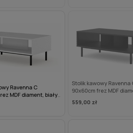
Stolik kawowy Ravenna 
wowy Ravenna C
90x60cm frez MDF diam
rez MDF diament, biały
czarny mat / czarny poły
y połysk - nogi czarne
559,00 zł
czarne metalowe proste
proste
DO KOSZYKA