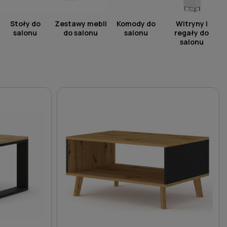
Stoły do
Zestawy mebli
Komody do
Witryny i
salonu
do salonu
salonu
regały do
salonu