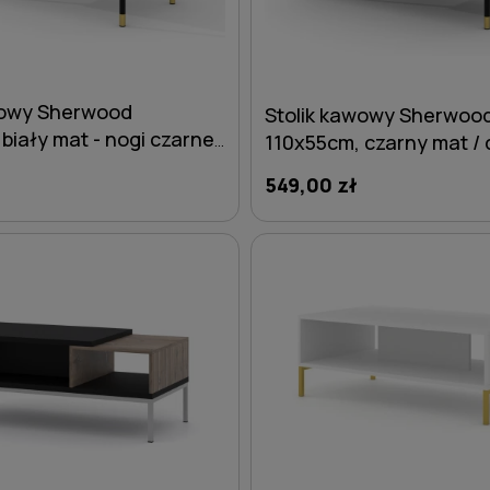
wowy Sherwood
Stolik kawowy Sherwoo
biały mat - nogi czarne
110x55cm, czarny mat / 
ze złotymi akcentami
catania - nogi czarne m
549,00 zł
złotymi akcentami
DO KOSZYKA
DO KOSZYKA