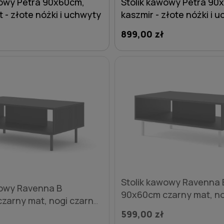
wowy Petra 90x60cm,
Stolik kawowy Petra 90
 - złote nóżki i uchwyty
kaszmir - złote nóżki i 
899,00 zł
DO KOSZYKA
DO KOSZYKA
Stolik kawowy Ravenna 
wowy Ravenna B
90x60cm czarny mat, no
zarny mat, nogi czarne
metalowe proste
proste
599,00 zł