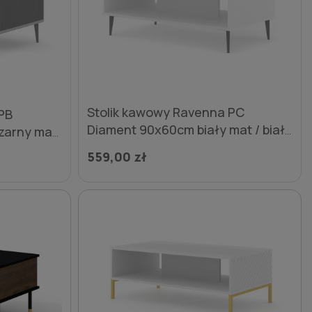
Stolik kawowy Ravenna PC
PB
Diament 90x60cm biały mat / biały
czarny mat
połysk - nogi czarne metalowe
szpilka
559,00 zł
szpilka