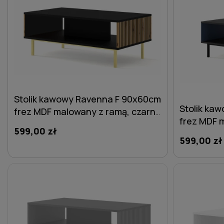
Stolik kawowy Ravenna F 90x60cm
Stolik ka
frez MDF malowany z ramą, czarny
frez MDF 
mat / dąb artisan - nogi złote
599,00 zł
mat / gran
metalowe proste
599,00 zł
metalowe 
DO KOSZYKA