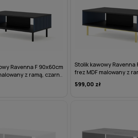
Stolik kawowy Ravenna
wowy Ravenna F 90x60cm
frez MDF malowany z ra
malowany z ramą, czarny
mat / granat - nogi złot
at - nogi czarne
599,00 zł
metalowe proste
proste
DO KOSZYKA
DO KOSZYKA