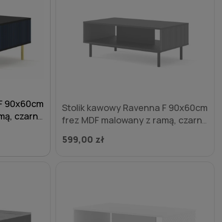
 F 90x60cm
Stolik kawowy Ravenna F 90x60cm
mą, czarny
frez MDF malowany z ramą, czarny
e
mat / zieleń - nogi czarne
599,00 zł
metalowe proste