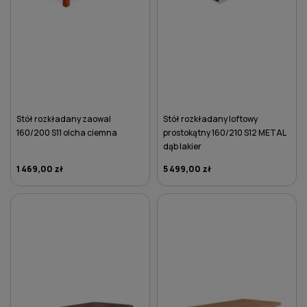
Stół rozkładany zaowal
Stół rozkładany loftowy
160/200 S11 olcha ciemna
prostokątny 160/210 S12 METAL
dąb lakier
1 469,00 zł
5 499,00 zł
DO KOSZYKA
DO KOSZYKA