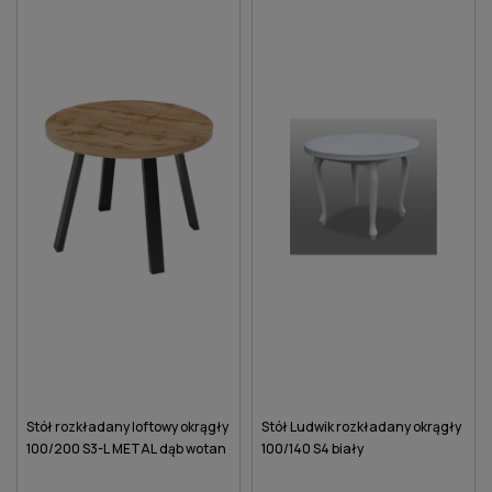
Stół rozkładany loftowy okrągły
Stół Ludwik rozkładany okrągły
100/200 S3-L METAL dąb wotan
100/140 S4 biały