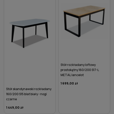
Stół rozkładany loftowy
prostokątny 160/200 S17-L
METAL lancelot
1 699,00 zł
Stół skandynawski rozkładany
160/200 S15 blat biały - nogi
czarne
1 449,00 zł