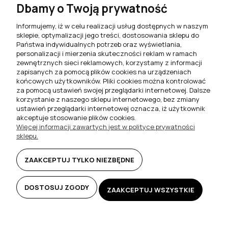
Dbamy o Twoją prywatność
Informujemy, iż w celu realizacji usług dostępnych w naszym
sklepie, optymalizacji jego treści, dostosowania sklepu do
Państwa indywidualnych potrzeb oraz wyświetlania,
personalizacji i mierzenia skuteczności reklam w ramach
zewnętrznych sieci reklamowych, korzystamy z informacji
zapisanych za pomocą plików cookies na urządzeniach
końcowych użytkowników. Pliki cookies można kontrolować
za pomocą ustawień swojej przeglądarki internetowej. Dalsze
korzystanie z naszego sklepu internetowego, bez zmiany
ustawień przeglądarki internetowej oznacza, iż użytkownik
akceptuje stosowanie plików cookies.
Więcej informacji zawartych jest w polityce prywatności
sklepu.
Stół rozkładany okrągły
Stół rozkładany okrągły
100/200 S29-L dąb artisan
100/200 S29-L dąb craft złoty
ZAAKCEPTUJ TYLKO NIEZBĘDNE
1 849,00 zł
1 849,00 zł
DOSTOSUJ ZGODY
ZAAKCEPTUJ WSZYSTKIE
DO KOSZYKA
DO KOSZYKA