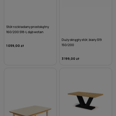
Stół rozkładany prostokątny
160/200 S18-L dąb wotan
Duży okrągły stół, biały S19
150/200
1 059,00 zł
3 199,00 zł
DO KOSZYKA
DO KOSZYKA