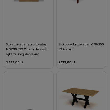
Stół rozkładany prostokątny
Stół Ludwik rozkładany 170/250
140/210 S22-X fornir dębowy z
S23 orzech
sękami - nogi dąb lakier
3 399,00 zł
2 219,00 zł
DO KOSZYKA
DO KOSZYKA