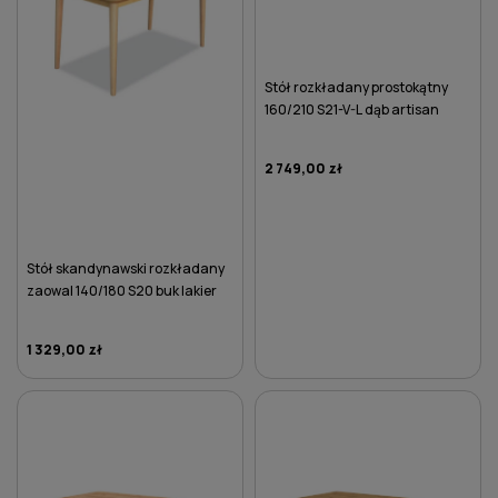
Stół rozkładany prostokątny
160/210 S21-V-L dąb artisan
2 749,00 zł
Stół skandynawski rozkładany
zaowal 140/180 S20 buk lakier
1 329,00 zł
DO KOSZYKA
DO KOSZYKA