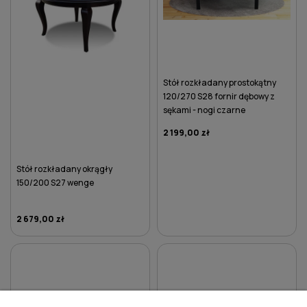
Stół rozkładany prostokątny
120/270 S28 fornir dębowy z
sękami - nogi czarne
2 199,00 zł
Stół rozkładany okrągły
150/200 S27 wenge
2 679,00 zł
DO KOSZYKA
DO KOSZYKA