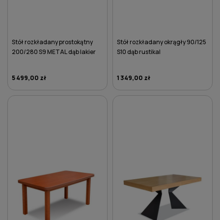
Stół rozkładany prostokątny
Stół rozkładany okrągły 90/125
200/280 S9 METAL dąb lakier
S10 dąb rustikal
5 499,00 zł
1 349,00 zł
DO KOSZYKA
DO KOSZYKA