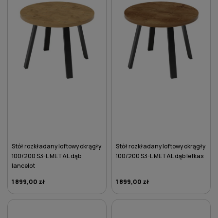
Stół rozkładany loftowy okrągły
Stół rozkładany loftowy okrągły
100/200 S3-L METAL dąb
100/200 S3-L METAL dąb lefkas
lancelot
1 899,00 zł
1 899,00 zł
DO KOSZYKA
DO KOSZYKA