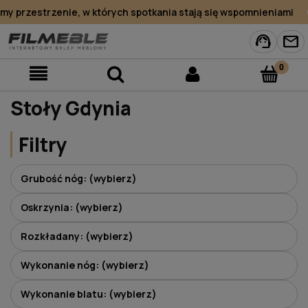
 przestrzenie, w których spotkania stają się wspomnieniami
support_agent
mail
Stoły Gdynia
Filtry
Grubość nóg: (wybierz)
Oskrzynia: (wybierz)
Rozkładany: (wybierz)
Wykonanie nóg: (wybierz)
Wykonanie blatu: (wybierz)