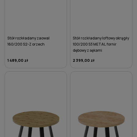
Stół rozkładany zaowal
Stół rozkładany loftowy okrągły
160/200 S2-Z orzech
100/200 S3 METAL fornir
dębowy z sękami
1 489,00 zł
2 399,00 zł
DO KOSZYKA
DO KOSZYKA