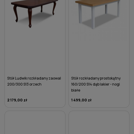
Stół Ludwik rozkładany zaowal
Stół rozkładany prostokątny
200/300 S13 orzech
160/200 S14 dąb lakier - nogi
białe
2 179,00 zł
1 499,00 zł
DO KOSZYKA
DO KOSZYKA