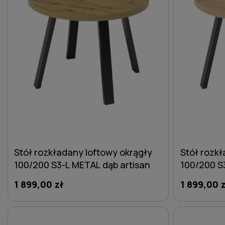
Stół rozkładany loftowy okrągły
Stół rozkł
100/200 S3-L METAL dąb artisan
100/200 S
złoty
1 899,00 zł
1 899,00 
DO KOSZYKA