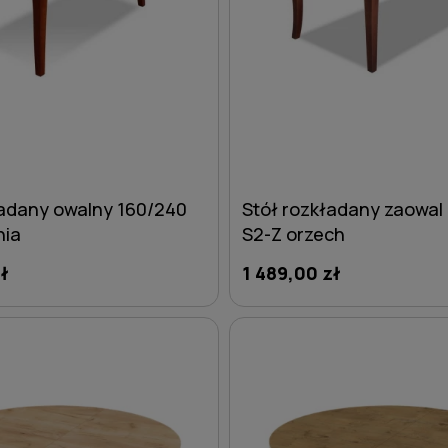
ładany owalny 160/240
Stół rozkładany zaowal
nia
S2-Z orzech
ł
1 489,00 zł
DO KOSZYKA
DO KOSZYKA