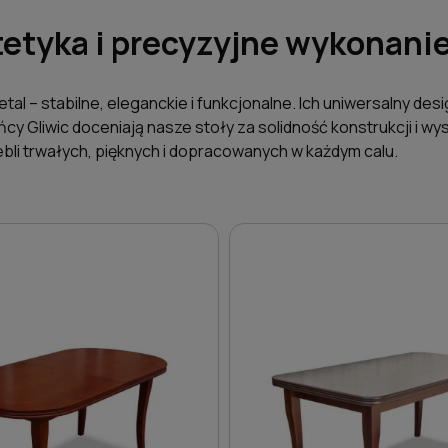
stetyka i precyzyjne wykonani
tal – stabilne, eleganckie i funkcjonalne. Ich uniwersalny de
cy Gliwic doceniają nasze stoły za solidność konstrukcji i wy
ebli trwałych, pięknych i dopracowanych w każdym calu.