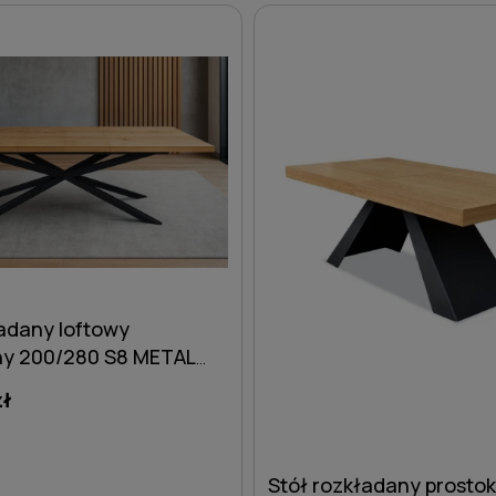
DO KOSZYKA
DO KOSZYKA
ładany loftowy
ny 200/280 S8 METAL
owy z sękami
zł
Stół rozkładany prosto