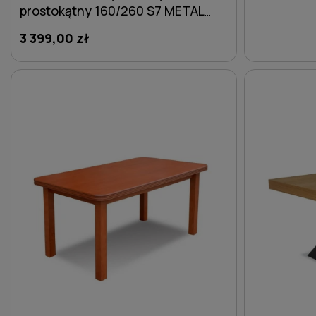
prostokątny 160/260 S7 METAL
fornir dębowy z sękami
3 399,00 zł
DO KOSZYKA