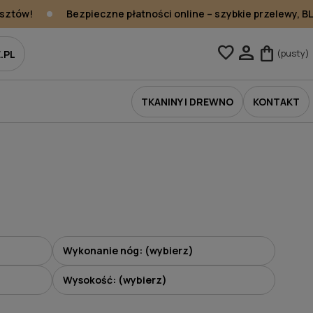
ztów!
Bezpieczne płatności online – szybkie przelewy, BLIK
person
favorite
shopping_bag
(pusty)
.PL
TKANINY I DREWNO
KONTAKT
Wykonanie nóg: (wybierz)
Wysokość: (wybierz)