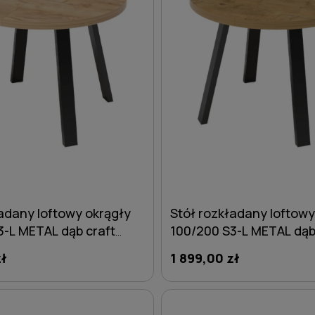
adany loftowy okrągły
Stół rozkładany loftowy
3-L METAL dąb craft
100/200 S3-L METAL dąb
zł
1 899,00 zł
DO KOSZYKA
DO KOSZYKA