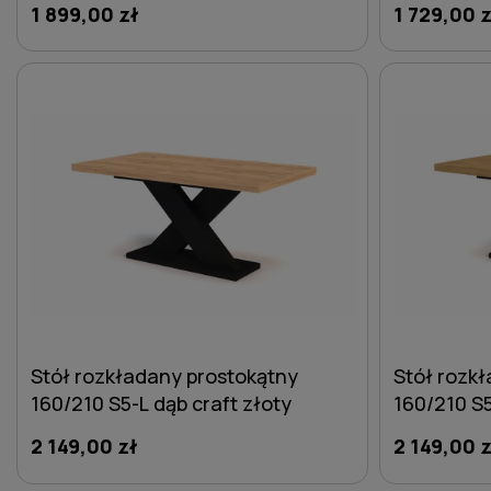
1 899,00 zł
1 729,00 z
DO KOSZYKA
Stół rozkładany prostokątny
Stół rozk
160/210 S5-L dąb craft złoty
160/210 S5
2 149,00 zł
2 149,00 z