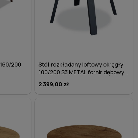
 160/200
Stół rozkładany loftowy okrągły
100/200 S3 METAL fornir dębowy z
sękami
2 399,00 zł
DO KOSZYKA