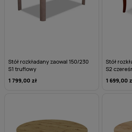
Stół rozkładany zaowal 150/230
Stół rozk
S1 truflowy
S2 czereś
1 799,00 zł
1 699,00 z
DO KOSZYKA