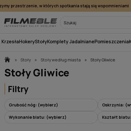
my przestrzenie, w których spotkania stają się wspomnieniami
Krzesła
Hokery
Stoły
Komplety Jadalniane
Pomieszczenia
»
»
»
Stoły
Stoły według miasta
Stoły Gliwice
Stoły Gliwice
Filtry
Grubość nóg: (wybierz)
Oskrzynia: (w
Wykonanie blatu: (wybierz)
Kształt blatu