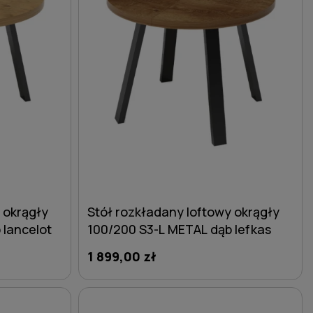
 okrągły
Stół rozkładany loftowy okrągły
 lancelot
100/200 S3-L METAL dąb lefkas
1 899,00 zł
DO KOSZYKA