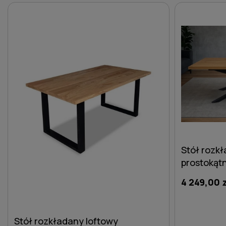
DO KOSZYKA
Stół rozk
prostokąt
fornir dęb
4 249,00 
Stół rozkładany loftowy