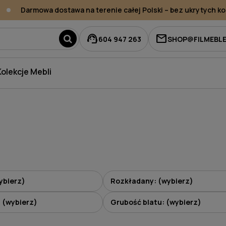
Darmowa dostawa na terenie całej Polski – bez ukrytych kos
support_agent
mail
604 947 263
SHOP@FILMEBLE
Kolekcje Mebli
ybierz)
Rozkładany: (wybierz)
: (wybierz)
Grubość blatu: (wybierz)