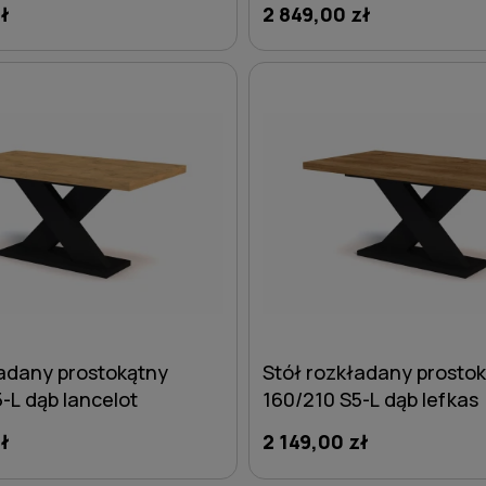
ł
2 849,00 zł
DO KOSZYKA
DO KOSZYKA
ładany prostokątny
Stół rozkładany prosto
-L dąb lancelot
160/210 S5-L dąb lefkas
ł
2 149,00 zł