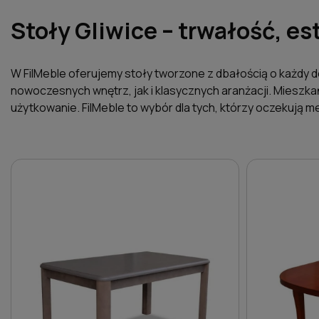
Stoły Gliwice – trwałość, e
W FilMeble oferujemy stoły tworzone z dbałością o każdy de
nowoczesnych wnętrz, jak i klasycznych aranżacji. Mieszkań
użytkowanie. FilMeble to wybór dla tych, którzy oczekują m