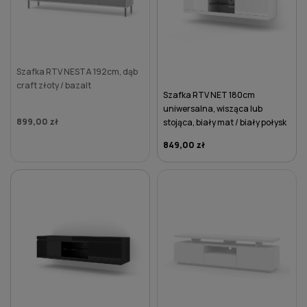
Szafka RTV NESTA 192cm, dąb
craft złoty / bazalt
Szafka RTV NET 180cm
uniwersalna, wisząca lub
899,00 zł
stojąca, biały mat / biały połysk
849,00 zł
DO KOSZYKA