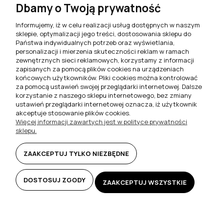
Dbamy o Twoją prywatność
749,00 zł
Szafka RTV nowoczesna DUO
100cm wisząca + panel dąb
Informujemy, iż w celu realizacji usług dostępnych w naszym
artisan / czarny mat
sklepie, optymalizacji jego treści, dostosowania sklepu do
Państwa indywidualnych potrzeb oraz wyświetlania,
529,00 zł
personalizacji i mierzenia skuteczności reklam w ramach
zewnętrznych sieci reklamowych, korzystamy z informacji
zapisanych za pomocą plików cookies na urządzeniach
DO KOSZYKA
DO KOSZYKA
końcowych użytkowników. Pliki cookies można kontrolować
za pomocą ustawień swojej przeglądarki internetowej. Dalsze
korzystanie z naszego sklepu internetowego, bez zmiany
ustawień przeglądarki internetowej oznacza, iż użytkownik
akceptuje stosowanie plików cookies.
Więcej informacji zawartych jest w polityce prywatności
sklepu.
ZAAKCEPTUJ TYLKO NIEZBĘDNE
Szafka RTV nowoczesna DUO
Szafka RTV nowoczesna DUO
DOSTOSUJ ZGODY
ZAAKCEPTUJ WSZYSTKIE
160cm wisząca + panel dąb
160cm wisząca + panel dąb
artisan - LED
artisan / czarny mat - LED
749,00 zł
749,00 zł