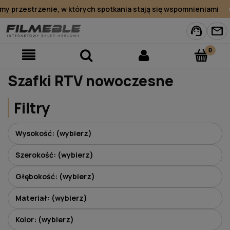
 przestrzenie, w których spotkania stają się wspomnieniami
support_agent
mail
Szafki RTV nowoczesne
Filtry
Wysokość: (wybierz)
Szerokość: (wybierz)
Głębokość: (wybierz)
Materiał: (wybierz)
Kolor: (wybierz)