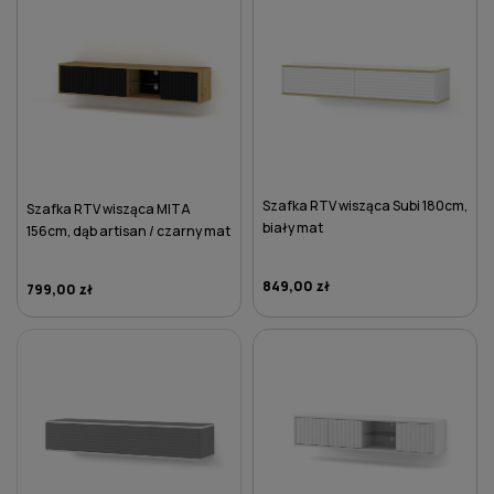
Szafka RTV wisząca Subi 180cm,
Szafka RTV wisząca MITA
biały mat
156cm, dąb artisan / czarny mat
849,00 zł
799,00 zł
DO KOSZYKA
DO KOSZYKA