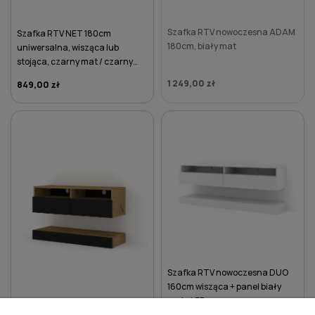
Szafka RTV nowoczesna ADAM
Szafka RTV NET 180cm
180cm, biały mat
uniwersalna, wisząca lub
stojąca, czarny mat / czarny
połysk
1 249,00 zł
849,00 zł
DO KOSZYKA
Szafka RTV nowoczesna DUO
160cm wisząca + panel biały
mat - LED