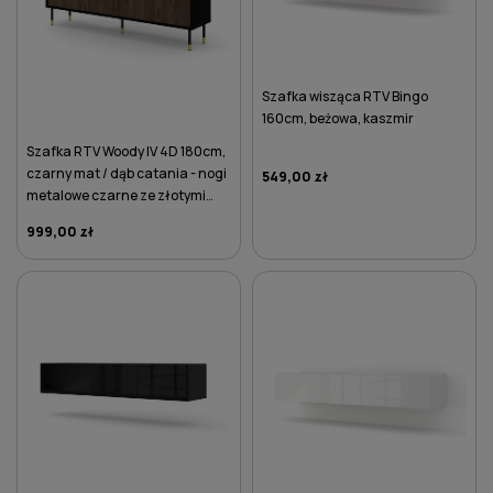
Szafka wisząca RTV Bingo
160cm, beżowa, kaszmir
Szafka RTV Woody IV 4D 180cm,
czarny mat / dąb catania - nogi
549,00 zł
metalowe czarne ze złotymi
zdobieniami
999,00 zł
DO KOSZYKA
DO KOSZYKA