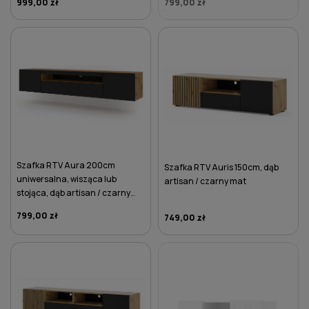
999,00 zł
799,00 zł
DO KOSZYKA
Szafka RTV Aura 200cm
Szafka RTV Auris 150cm, dąb
uniwersalna, wisząca lub
artisan / czarny mat
stojąca, dąb artisan / czarny
mat
799,00 zł
749,00 zł
DO KOSZYKA
DO KOSZYKA