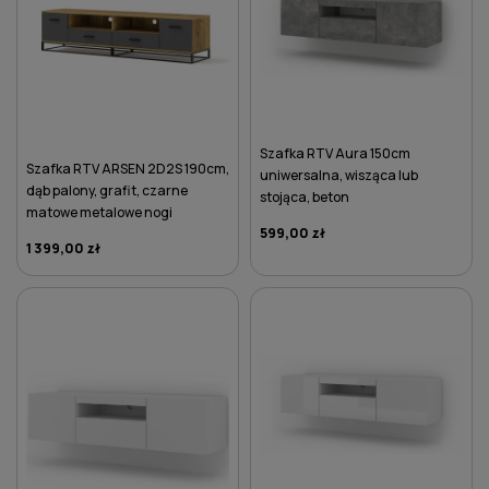
Szafka RTV Aura 150cm
Szafka RTV ARSEN 2D2S 190cm,
uniwersalna, wisząca lub
dąb palony, grafit, czarne
stojąca, beton
matowe metalowe nogi
599,00 zł
1 399,00 zł
DO KOSZYKA
DO KOSZYKA