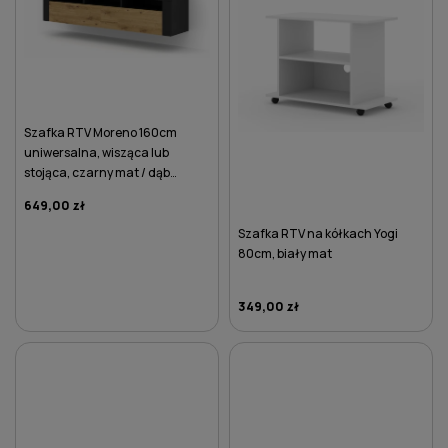
Szafka RTV Moreno 160cm
uniwersalna, wisząca lub
stojąca, czarny mat / dąb
artisan
649,00 zł
Szafka RTV na kółkach Yogi
80cm, biały mat
349,00 zł
DO KOSZYKA
DO KOSZYKA