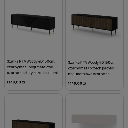
Szafka RTV Woody 4D 180cm,
Szafka RTV Woody 4D 180cm,
czarny mat - nogi metalowe
czarny mat / orzech pacyfik -
czarne ze złotymi zdobieniami
nogi metalowe czarne ze
złotymi zdobieniami
1 149,00 zł
1 149,00 zł
DO KOSZYKA
DO KOSZYKA