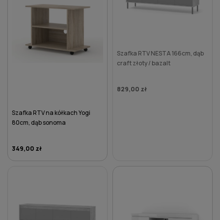
Szafka RTV NESTA 166cm, dąb
craft złoty / bazalt
829,00 zł
Szafka RTV na kółkach Yogi
80cm, dąb sonoma
349,00 zł
DO KOSZYKA