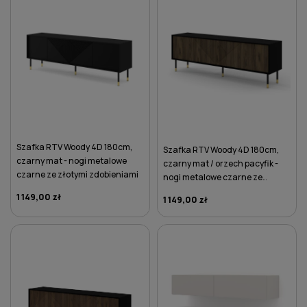
Szafka RTV Woody 4D 180cm,
Szafka RTV Woody 4D 180cm,
czarny mat - nogi metalowe
czarny mat / orzech pacyfik -
czarne ze złotymi zdobieniami
nogi metalowe czarne ze
złotymi zdobieniami
1 149,00 zł
1 149,00 zł
DO KOSZYKA
DO KOSZYKA