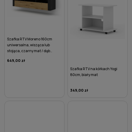
Szafka RTV Moreno 160cm
uniwersalna, wisząca lub
stojąca, czarny mat / dąb
artisan
649,00 zł
Szafka RTV na kółkach Yogi
80cm, biały mat
349,00 zł
DO KOSZYKA
DO KOSZYKA