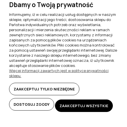
Dbamy o Twoją prywatność
749,00 zł
Szafka RTV nowoczesna DUO
100cm wisząca + panel dąb
Informujemy, iż w celu realizacji usług dostępnych w naszym
artisan / czarny mat
sklepie, optymalizacji jego treści, dostosowania sklepu do
Państwa indywidualnych potrzeb oraz wyświetlania,
529,00 zł
personalizacji i mierzenia skuteczności reklam w ramach
zewnętrznych sieci reklamowych, korzystamy z informacji
zapisanych za pomocą plików cookies na urządzeniach
DO KOSZYKA
DO KOSZYKA
końcowych użytkowników. Pliki cookies można kontrolować
za pomocą ustawień swojej przeglądarki internetowej. Dalsze
korzystanie z naszego sklepu internetowego, bez zmiany
ustawień przeglądarki internetowej oznacza, iż użytkownik
akceptuje stosowanie plików cookies.
Więcej informacji zawartych jest w polityce prywatności
sklepu.
ZAAKCEPTUJ TYLKO NIEZBĘDNE
Szafka RTV nowoczesna DUO
Szafka RTV nowoczesna DUO
DOSTOSUJ ZGODY
ZAAKCEPTUJ WSZYSTKIE
160cm wisząca + panel dąb
160cm wisząca + panel dąb
artisan - LED
artisan / czarny mat - LED
749,00 zł
749,00 zł