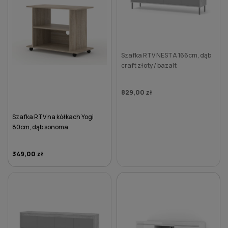
Szafka RTV NESTA 166cm, dąb
craft złoty / bazalt
829,00 zł
Szafka RTV na kółkach Yogi
80cm, dąb sonoma
349,00 zł
DO KOSZYKA