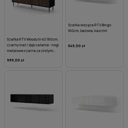
Szafka wisząca RTV Bingo
160cm, beżowa, kaszmir
Szafka RTV Woody IV 4D 180cm,
czarny mat / dąb catania - nogi
549,00 zł
metalowe czarne ze złotymi
zdobieniami
999,00 zł
DO KOSZYKA
DO KOSZYKA