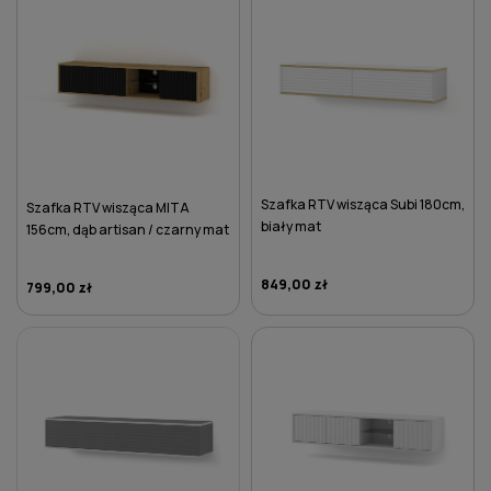
Szafka RTV wisząca Subi 180cm,
Szafka RTV wisząca MITA
biały mat
156cm, dąb artisan / czarny mat
849,00 zł
799,00 zł
DO KOSZYKA
DO KOSZYKA