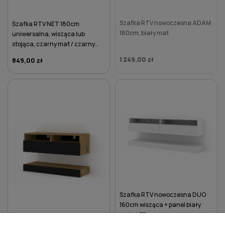
Szafka RTV nowoczesna ADAM
Szafka RTV NET 180cm
180cm, biały mat
uniwersalna, wisząca lub
stojąca, czarny mat / czarny
połysk
1 249,00 zł
849,00 zł
DO KOSZYKA
Szafka RTV nowoczesna DUO
160cm wisząca + panel biały
mat - LED