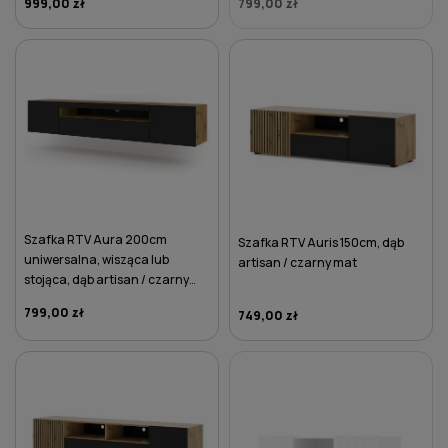
999,00 zł
799,00 zł
DO KOSZYKA
Szafka RTV Aura 200cm
Szafka RTV Auris 150cm, dąb
uniwersalna, wisząca lub
artisan / czarny mat
stojąca, dąb artisan / czarny
mat
799,00 zł
749,00 zł
DO KOSZYKA
DO KOSZYKA