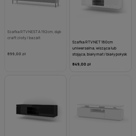
Szafka RTV NESTA 192cm, dąb
craft złoty / bazalt
Szafka RTV NET 180cm
uniwersalna, wisząca lub
899,00 zł
stojąca, biały mat / biały połysk
849,00 zł
DO KOSZYKA