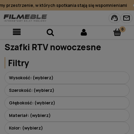
przestrzenie, w których spotkania stają się wspomnieniami
support_agent
mail
Szafki RTV nowoczesne
Filtry
Wysokość: (wybierz)
Szerokość: (wybierz)
Głębokość: (wybierz)
Materiał: (wybierz)
Kolor: (wybierz)