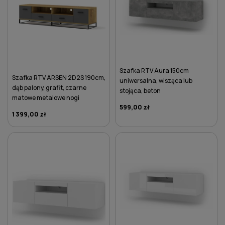
Szafka RTV Aura 150cm
Szafka RTV ARSEN 2D2S 190cm,
uniwersalna, wisząca lub
dąb palony, grafit, czarne
stojąca, beton
matowe metalowe nogi
599,00 zł
1 399,00 zł
DO KOSZYKA
DO KOSZYKA